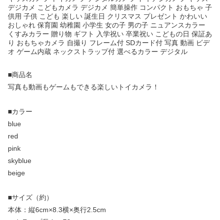
デジカメ こどもカメラ デジカメ 簡単操作 コンパクト おもちゃ 子
供用 子供 こども 楽しい 誕生日 クリスマス プレゼント かわいい
おしゃれ 保育園 幼稚園 小学生 女の子 男の子 ニュアンスカラー
くすみカラー 贈り物 ギフト 入学祝い 卒業祝い こどもの日 保証あ
り おもちゃカメラ 自撮り フレーム付 SDカード付 写真 動画 ビデ
オ ゲーム内蔵 ネックストラップ付 選べるカラー デジタル
■商品名
写真も動画もゲームもできる楽しいトイカメラ！
■カラー
blue
red
pink
skyblue
beige
■サイズ（約）
本体：縦6cm×8.3横×奥行2.5cm