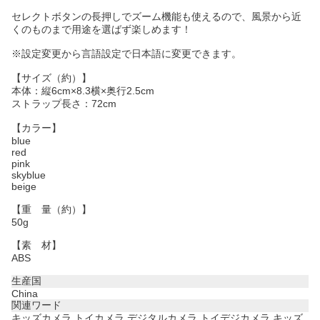
セレクトボタンの長押しでズーム機能も使えるので、風景から近
くのものまで用途を選ばず楽しめます！
※設定変更から言語設定で日本語に変更できます。
【サイズ（約）】
本体：縦6cm×8.3横×奥行2.5cm
ストラップ長さ：72cm
【カラー】
blue
red
pink
skyblue
beige
【重 量（約）】
50g
【素 材】
ABS
生産国
China
関連ワード
キッズカメラ トイカメラ デジタルカメラ トイデジカメラ キッズ