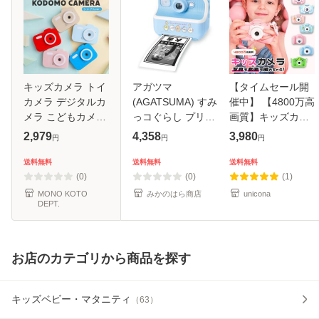
キッズカメラ トイ
アガツマ
【タイムセール開
カメラ デジタルカ
(AGATSUMA) すみ
催中】 【4800万高
メラ こどもカメラ
っコぐらし プリン
画質】キッズカメ
デジカメ 簡単操作
トデジカメ (対象
ラ トイカメラ 子供
2,979
4,358
3,980
円
円
円
コンパクト ニュア
年齢:5歳以上)
用 カメラ デジタル
ンスカラー くすみ
カメラ 自撮り 動画
送料無料
送料無料
送料無料
カラー おもちゃカ
ゲーム 64GBSDカ
(0)
(0)
(1)
メラ
ード付 知
MONO KOTO
みかのはら商店
unicona
DEPT.
お店のカテゴリから商品を探す
キッズベビー・マタニティ
（
63
）