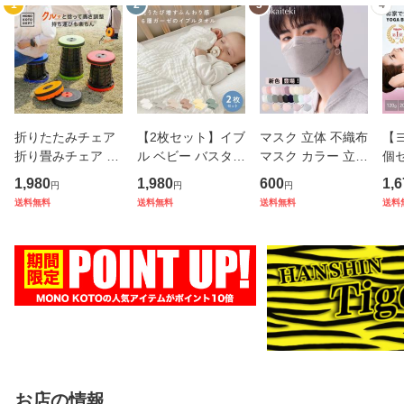
1
2
3
4
折りたたみチェア
【2枚セット】イブ
マスク 立体 不織布
【
折り畳みチェア 折
ル ベビー バスタオ
マスク カラー 立体
個
りたたみ 椅子 チェ
ル ガーゼ タオル 6
マスク 30枚 不織
ラ
1,980
1,980
600
1,6
円
円
円
アー スツール 軽量
層 ガーゼケット 赤
布 マスク バイカラ
フ
送料無料
送料無料
送料無料
送料
アウトドア コンパ
ちゃん 湯上がりタ
ー メガネが曇らな
安定
クト おしゃれ 携帯
オル おくるみ くす
い 極ラク KN94 K
リ
持ち運び 高さ調節
みカラー 綿100％
N95 N95 同等 不織
体幹
可能
コッ
布カラー
ニ
お店の情報