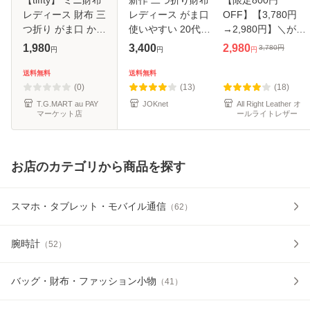
【tiffty】 ミニ財布
新作 二つ折り財布
【限定800円
レディース 財布 三
レディース がま口
OFF】【3,780円
つ折り がま口 かわ
使いやすい 20代
→2,980円】＼がま
いい ICカード 小さ
40代 50代 財布 横
ぐち財布月間ラン
1,980
3,400
2,980
3,780
円
円
円
円
い 大容量 おしゃれ
向き 同じ スリム
キング1位／
女の子 コンパクト
薄い 薄型 小銭入れ
RafiCaro カードが
送料無料
送料無料
カード入れ 多い
ミニ財布 コインケ
たくさん入るがま
(0)
(13)
(18)
ース
口 長財布 カード収
T.G.MART au PAY
JOKnet
All Right Leather オ
マーケット店
ールライトレザー
納×16
お店のカテゴリから商品を探す
スマホ・タブレット・モバイル通信
（
62
）
腕時計
（
52
）
バッグ・財布・ファッション小物
（
41
）