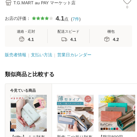
T.G.MART au PAY マーケット店
0
4.1
お店の評価：
点
(
7
件
)
連絡・応対
配送スピード
梱包
4.1
4.1
4.2
販売者情報
支払い方法
営業日カレンダー
類似商品と比較する
今見ている商品