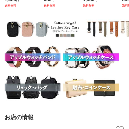
円
円
円
7 6 防水 防塵 46m
バー フラットカバ
ス 斜め掛け おしゃ
メッ
送料無料
送料無料
送料無料
送料
m 42mm ULTRA
ー Apple Watch 8
れ サコッシュバッ
ディ
強化ガラス ガラス
7 6 5 4 SE SE2 46
グ ショルダーバッ
e W
フィルム IP68 一
mm 強化ガラス ガ
グ ポシェット レデ
mm
体型 ケース スタ
ラスフィ
ィー
ツ 
お店の情報