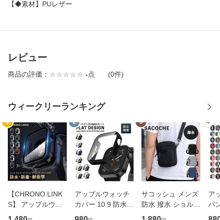
【
◆素材
】
PUレザー
レビュー
商品の評価：
-
点
(0件)
ウィークリーランキング
1
2
3
4
【CHRONO LINK
アップルウォッチ
サコッシュ メンズ
ア
S】 アップルウォ
カバー 10 9 防水
防水 撥水 ショルダ
バ
ッチ カバー 10 9 8
防水ケース 防水カ
ー ポーチ キャンバ
9 8
1,480
980
1,880
88