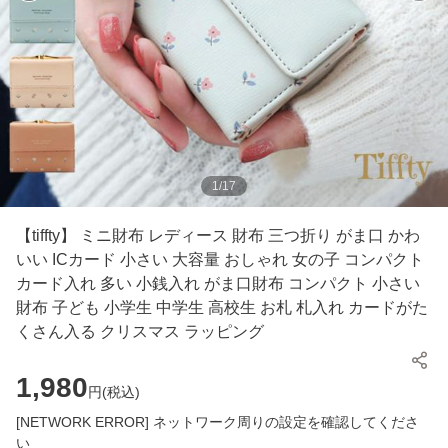
1
/
17
【tiffty】 ミニ財布 レディース 財布 三つ折り がま口 かわ
いい ICカード 小さい 大容量 おしゃれ 女の子 コンパクト
カード入れ 多い 小銭入れ がま口財布 コンパクト 小さい
財布 子ども 小学生 中学生 高校生 お札 札入れ カードがた
くさん入る クリスマス ラッピング
1,980
円(
税込
)
[NETWORK ERROR] ネットワーク周りの設定を確認してくださ
い