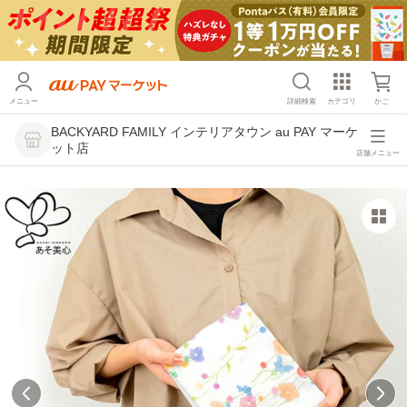
メニュー
詳細検索
カテゴリ
かご
BACKYARD FAMILY インテリアタウン au PAY マーケ
ット店
店舗メニュー