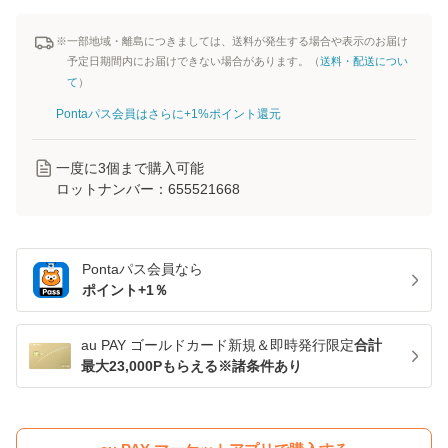
※一部地域・離島につきましては、送料が発生する場合や表示のお届け
予定日期間内にお届けできない場合があります。（
送料・配送につい
て
）
Pontaパス会員はさらに+1%ポイント還元
一度に
3
個まで購入可能
ロットナンバー：
655521668
Pontaパス
会員なら
ポイント+
1
％
au PAY ゴールドカード新規＆即時発行限定
合計
最大23,000Pもらえる※諸条件あり