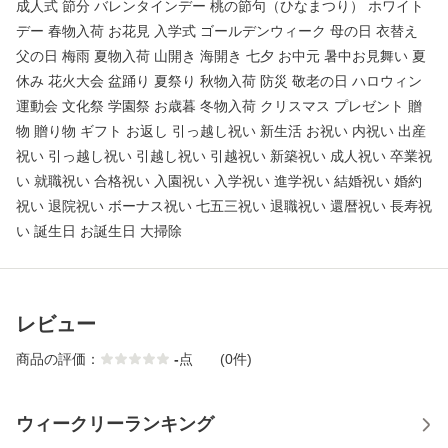
成人式 節分 バレンタインデー 桃の節句（ひなまつり） ホワイト
デー 春物入荷 お花見 入学式 ゴールデンウィーク 母の日 衣替え
父の日 梅雨 夏物入荷 山開き 海開き 七夕 お中元 暑中お見舞い 夏
休み 花火大会 盆踊り 夏祭り 秋物入荷 防災 敬老の日 ハロウィン
運動会 文化祭 学園祭 お歳暮 冬物入荷 クリスマス プレゼント 贈
物 贈り物 ギフト お返し 引っ越し祝い 新生活 お祝い 内祝い 出産
祝い 引っ越し祝い 引越し祝い 引越祝い 新築祝い 成人祝い 卒業祝
い 就職祝い 合格祝い 入園祝い 入学祝い 進学祝い 結婚祝い 婚約
祝い 退院祝い ボーナス祝い 七五三祝い 退職祝い 還暦祝い 長寿祝
い 誕生日 お誕生日 大掃除
レビュー
商品の評価：
-
点
(0件)
ウィークリーランキング