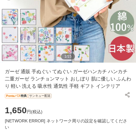
1
/
15
ガーゼ 通販 手ぬぐい てぬぐい ガーゼハンカチ ハンカチ
二重ガーゼ ランチョンマット おしぼり 肌に優しい ふんわ
り 軽い 洗える 吸水性 通気性 手軽 ギフト インテリア
Pontaパス
特典
サンキュー配送
1,650
円(
税込
)
[NETWORK ERROR] ネットワーク周りの設定を確認してくださ
い