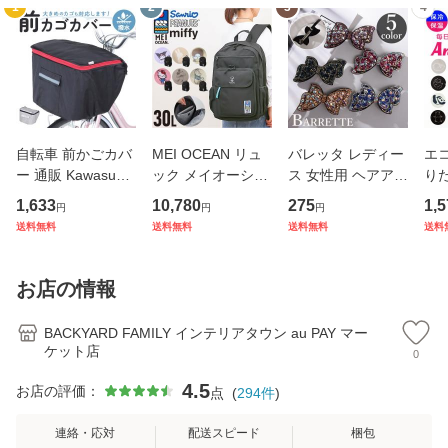
1
2
3
4
自転車 前かごカバ
MEI OCEAN リュ
バレッタ レディー
エコ
ー 通販 Kawasumi
ック メイオーシャ
ス 女性用 ヘアアク
り
カワスミ 前カゴカ
ン 6206 通販 リュ
セサリー リボン ラ
ト 
1,633
10,780
275
1,5
円
円
円
バー バスケット カ
ックサック バック
インストーン キラ
アニ
送料無料
送料無料
送料無料
送料
バー 自転車用 かご
パック デイパック
キラ 髪飾り まとめ
ック
自転車用 かご カゴ
レディース メンズ
髪 ヘアアレンジ か
ナー
カバー 前 Keia＋
大人 女子 通学 通
わいい
チ付
お店の情報
かわ
勤 黒 ブラ
量
BACKYARD FAMILY インテリアタウン au PAY マー
ケット店
0
4.5
お店の評価：
点
(
294
件
)
連絡・応対
配送スピード
梱包