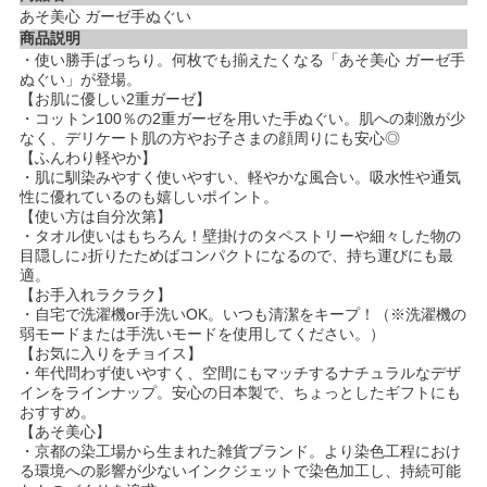
あそ美心 ガーゼ手ぬぐい
商品説明
・使い勝手ばっちり。何枚でも揃えたくなる「あそ美心 ガーゼ手
ぬぐい」が登場。
【お肌に優しい2重ガーゼ】
・コットン100％の2重ガーゼを用いた手ぬぐい。肌への刺激が少
なく、デリケート肌の方やお子さまの顔周りにも安心◎
【ふんわり軽やか】
・肌に馴染みやすく使いやすい、軽やかな風合い。吸水性や通気
性に優れているのも嬉しいポイント。
【使い方は自分次第】
・タオル使いはもちろん！壁掛けのタペストリーや細々した物の
目隠しに♪折りたためばコンパクトになるので、持ち運びにも最
適。
【お手入れラクラク】
・自宅で洗濯機or手洗いOK。いつも清潔をキープ！（※洗濯機の
弱モードまたは手洗いモードを使用してください。）
【お気に入りをチョイス】
・年代問わず使いやすく、空間にもマッチするナチュラルなデザ
インをラインナップ。安心の日本製で、ちょっとしたギフトにも
おすすめ。
【あそ美心】
・京都の染工場から生まれた雑貨ブランド。より染色工程におけ
る環境への影響が少ないインクジェットで染色加工し、持続可能