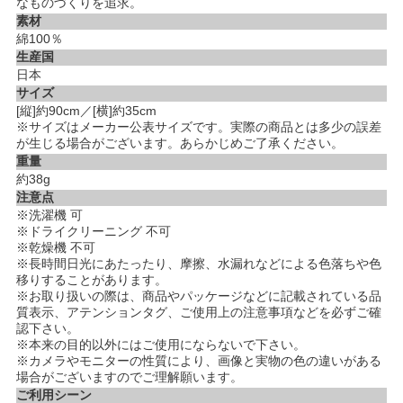
なものづくりを追求。
素材
綿100％
生産国
日本
サイズ
[縦]約90cm／[横]約35cm
※サイズはメーカー公表サイズです。実際の商品とは多少の誤差
が生じる場合がございます。あらかじめご了承ください。
重量
約38g
注意点
※洗濯機 可
※ドライクリーニング 不可
※乾燥機 不可
※長時間日光にあたったり、摩擦、水漏れなどによる色落ちや色
移りすることがあります。
※お取り扱いの際は、商品やパッケージなどに記載されている品
質表示、アテンションタグ、ご使用上の注意事項などを必ずご確
認下さい。
※本来の目的以外にはご使用にならないで下さい。
※カメラやモニターの性質により、画像と実物の色の違いがある
場合がございますのでご理解願います。
ご利用シーン