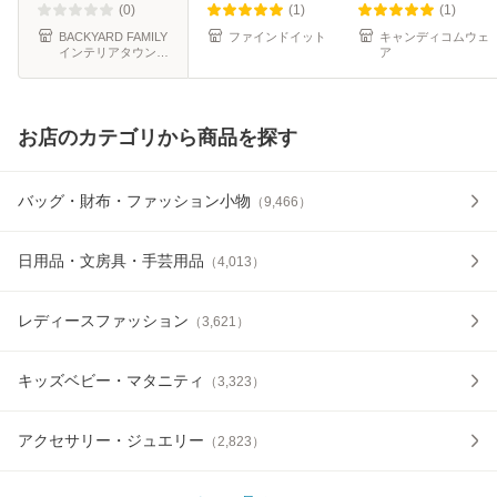
わり 軽い 洗える
ョッピング 人気 お
ョッピング 人気 お
(0)
(1)
(1)
吸水
すす
すす
BACKYARD FAMILY
ファインドイット
キャンディコムウェ
インテリアタウン
ア
au PAY マーケット
店
お店のカテゴリから商品を探す
バッグ・財布・ファッション小物
（
9,466
）
日用品・文房具・手芸用品
（
4,013
）
レディースファッション
（
3,621
）
キッズベビー・マタニティ
（
3,323
）
アクセサリー・ジュエリー
（
2,823
）