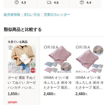
4.5
4.6
4.4
販売者情報
支払い方法
営業日カレンダー
類似商品と比較する
今見ている商品
ガーゼ 通販 手ぬぐ
ORIBA オリバ 保
ORIBA オリバ 保
い てぬぐい ガーゼ
冷ふろしき 保冷 冷
冷ふろしき 保冷 冷
ハンカチ ハンカチ
たさキープ 風呂敷
たさキープ 風呂敷
二重ガーゼ ランチ
まとめ買い 冷凍 食
まとめ買い 冷凍 食
1,650
2,480
2,480
円
円
円
ョンマット おしぼ
品 肉 魚 刺身 弁当
品 肉 魚 刺身 弁当
り 肌に優しい ふん
耐久性 お買い物 シ
耐久性 お買い物 シ
送料無料