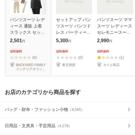
パンツスーツ レデ
セットアップ パン
パンツスーツ ママ
ィース 通販 上着
ツスーツ パンツド
スーツ レディース
スラックス セット
レス パーティード
セレモニースーツ
アップ ジャケット
レス レディース ド
入学式 パンツスー
2,501
5,300
2,990
円
円
円
ズボン フォーマル
レス セレモニード
ツ フォーマル ノー
上下 スーツ 2点セ
レス トップス パン
カラー 30代 40代
送料無料
送料無料
送料無料
ット おしゃれ 婦人
ツ ロング丈 マキシ
50代 おしゃれ 大
(0)
(0)
(1)
服 ノ
丈 長
きいサイ
BACKYARD FAMILY
東京雑貨
カイル商店
インテリアタウン
au PAY マーケット
店
お店のカテゴリから商品を探す
バッグ・財布・ファッション小物
（
9,595
）
日用品・文房具・手芸用品
（
4,178
）