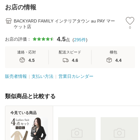
わいい
カバー 前 Keia＋
チ付き 折り畳み 軽
杖先
お店の情報
かわ
量
デ
BACKYARD FAMILY インテリアタウン au PAY マー
ケット店
0
4.5
お店の評価：
点
(
295
件
)
連絡・応対
配送スピード
梱包
4.5
4.6
4.4
販売者情報
支払い方法
営業日カレンダー
類似商品と比較する
今見ている商品