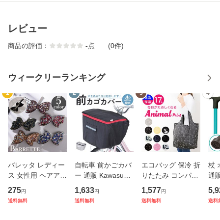
レビュー
商品の評価：
-
点
(0件)
ウィークリーランキング
1
2
3
4
バレッタ レディー
自転車 前かごカバ
エコバッグ 保冷 折
杖
ス 女性用 ヘアアク
ー 通販 Kawasumi
りたたみ コンパク
通販
セサリー リボン ラ
カワスミ 前カゴカ
ト 通販 エコバック
杖 
275
1,633
1,577
5,9
円
円
円
インストーン キラ
バー バスケット カ
アニマル柄 エコ バ
本杖
送料無料
送料無料
送料無料
送料
キラ 髪飾り まとめ
バー 自転車用 かご
ック 大容量 ファス
イプ
髪 ヘアアレンジ か
自転車用 かご カゴ
ナー付き マチ広 マ
縮式