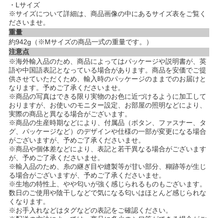
・Lサイズ
※サイズについて詳細は、商品画像の中にあるサイズ表をご覧く
ださいませ。
重量
約942g（※Mサイズの商品一式の重量です。）
注意点
※海外輸入品のため、商品によってはパッケージや説明書が、英
語や中国語表記となっている場合があります。商品を安価でご提
供させていただくため、輸入時のパッケージのままでのお届けと
なります。予めご了承くださいませ。
※商品の写真はできる限り実物のお色に近づけるように加工して
おりますが、お使いのモニター設定、お部屋の照明などにより、
実際の商品と異なる場合がございます。
※商品の生産時期などにより、付属品（ボタン、ファスナー、タ
グ、パッケージなど）のデザインや仕様の一部が変更になる場合
がございますが、予めご了承くださいませ。
※商品や個体差などにより、表記と若干異なる場合がございます
が、予めご了承くださいませ。
※輸入品のため、糸の継ぎ目や縫製等が甘い部分、糊跡等が生じ
る場合がございますが、予めご了承くださいませ。
※生地の特性上、やや匂いが強く感じられるものもございます。
数日のご使用や陰干しなどで気になる匂いはほとんど感じられな
くなります。
※お手入れなどはタグなどの表記をご確認ください。