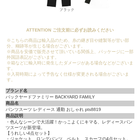
ATTENTION ご注文前に必ずお読みください
※こちらの商品は輸入品のため、糸の継ぎ目や縫製等が甘い部
分、糊跡等が生じる場合がございます。
※商品を安価で販売させて頂いている関係上、パッケージに一部
外国語表記がございます。
※箱などに輸入時に発生したダメージがある場合などがございま
す。
※入荷時期によって予告なく仕様が変更される場合がございま
す。
ブランド名
バックヤードファミリー BACKYARD FAMILY
商品名
パンツスーツ レディース 通勤 おしゃれ pts8819
商品説明
・色んなシーンで大活躍！かっこよくにキマる、レディースパン
ツスーツが新登場。
【うれしい4点セット】
・ジャケット、ロングパンツ、ベルト、スカーフの4点セット。