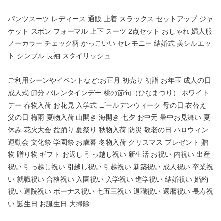
パンツスーツ レディース 通販 上着 スラックス セットアップ ジャ
ケット ズボン フォーマル 上下 スーツ 2点セット おしゃれ 婦人服
ノーカラー チェック柄 かっこいい セレモニー 結婚式 美シルエッ
ト シンプル 長袖 スタイリッシュ
ご利用シーンやイベントなど:お正月 初売り 初詣 お年玉 成人の日
成人式 節分 バレンタインデー 桃の節句（ひなまつり） ホワイト
デー 春物入荷 お花見 入学式 ゴールデンウィーク 母の日 衣替え
父の日 梅雨 夏物入荷 山開き 海開き 七夕 お中元 暑中お見舞い 夏
休み 花火大会 盆踊り 夏祭り 秋物入荷 防災 敬老の日 ハロウィン
運動会 文化祭 学園祭 お歳暮 冬物入荷 クリスマス プレゼント 贈
物 贈り物 ギフト お返し 引っ越し祝い 新生活 お祝い 内祝い 出産
祝い 引っ越し祝い 引越し祝い 引越祝い 新築祝い 成人祝い 卒業祝
い 就職祝い 合格祝い 入園祝い 入学祝い 進学祝い 結婚祝い 婚約
祝い 退院祝い ボーナス祝い 七五三祝い 退職祝い 還暦祝い 長寿祝
い 誕生日 お誕生日 大掃除