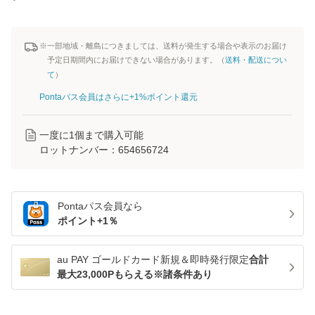
※一部地域・離島につきましては、送料が発生する場合や表示のお届け
予定日期間内にお届けできない場合があります。（
送料・配送につい
て
）
Pontaパス会員はさらに+1%ポイント還元
一度に
1
個まで購入可能
ロットナンバー：
654656724
Pontaパス
会員なら
ポイント+
1
％
au PAY ゴールドカード新規＆即時発行限定
合計
最大23,000Pもらえる※諸条件あり