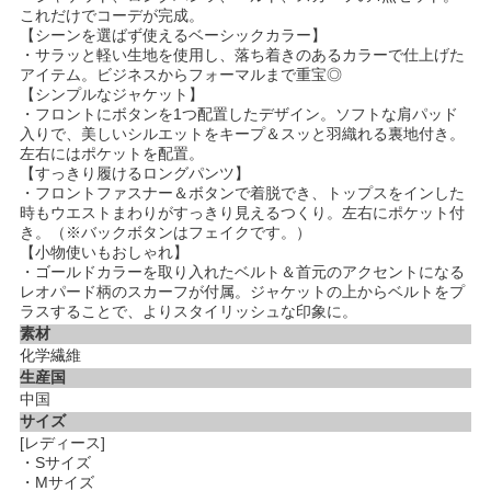
これだけでコーデが完成。
【シーンを選ばず使えるベーシックカラー】
・サラッと軽い生地を使用し、落ち着きのあるカラーで仕上げた
アイテム。ビジネスからフォーマルまで重宝◎
【シンプルなジャケット】
・フロントにボタンを1つ配置したデザイン。ソフトな肩パッド
入りで、美しいシルエットをキープ＆スッと羽織れる裏地付き。
左右にはポケットを配置。
【すっきり履けるロングパンツ】
・フロントファスナー＆ボタンで着脱でき、トップスをインした
時もウエストまわりがすっきり見えるつくり。左右にポケット付
き。（※バックボタンはフェイクです。）
【小物使いもおしゃれ】
・ゴールドカラーを取り入れたベルト＆首元のアクセントになる
レオパード柄のスカーフが付属。ジャケットの上からベルトをプ
ラスすることで、よりスタイリッシュな印象に。
素材
化学繊維
生産国
中国
サイズ
[レディース]
・Sサイズ
・Mサイズ