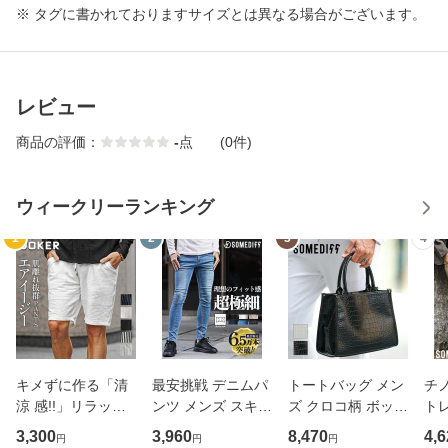
※ タグに書かれておりますサイズとは異なる場合がございます。
レビュー
商品の評価：
-
点
(0件)
ウィークリーランキング
1
2
3
4
キメずに作る「清
最安挑戦 デニムパ
トートバッグ メン
チノ
涼 感!!」リラック
ンツ メンズ スキニ
ズ クロコ柄 ボック
ト
ス ハーフパンツ メ
ー 極細 ジーンズ
ス型 ミニトート ブ
ット
3,300
3,960
8,470
4,6
円
円
円