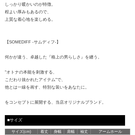
しっかり暖かいのが特徴。
程よい厚みもあるので、
上質な着心地を楽しめる。
【SOMEDIFF -サムディフ-】
何かが違う、卓越した『格上の男らしさ』を纏う。
"オトナの本能を刺激する、
こだわり抜かれたアイテム"で、
他とは一線を画す、特別な装いをあなたに。
をコンセプトに展開する、当店オリジナルブランド。
■サイズ
サイズ(cm)
着丈
身幅
肩幅
袖丈
アームホール