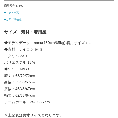
商品番号 67600
■ニット一覧
■カテゴリ検索
サイズ・素材・着用感
◆モデルデータ：retsu(180cm/65kg) 着用サイズ：L
◆素材：ナイロン 64％
アクリル 23％
ポリエステル 13％
◆SIZE：M/L/XL
着丈：68/70/72cm
身幅：53/55/57cm
肩幅：45/46/47cm
袖丈：62/63/64cm
アームホール：25/26/27cm
※上記表は実寸サイズとなります。