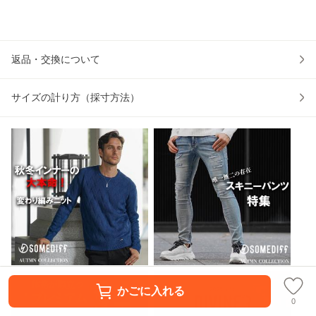
ンズ 短パン メンズ
伸縮 スリム デニム
ランド バッグ ミニ
ン
ショートパンツ メ
スキニージーンズ
バッグ メンズ ショ
ス
ンズ 短め 半ズボン
ジーパン メンズ ス
ルダーベルト付き
ボン
ショーツ 膝上 ひざ
トレッチ ピチピチ
2WAY ショルダー
ス 
上
返品・交換について
細い
バッグ
ブ
サイズの計り方（採寸方法）
かごに入れる
0