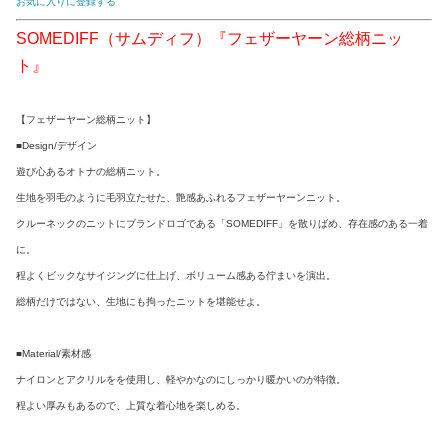
お気に入りに登録する
SOMEDIFF（サムディフ）『フェザーヤーン総柄ニッ
ト』
【フェザーヤーン総柄ニット】
■Design/デザイン
遊び心あるオトナの総柄ニット。
生地を羽毛のように毛羽立たせた、艶感あふれるフェザーヤーンニット。
クルーネックのニットにブランドロゴである「SOMEDIFF」を散りばめ、存在感のある一着
に。
程よくビックなサイジングに仕上げ、ボリューム感ある佇まいを演出。
総柄だけではない、生地にも拘ったニットを堪能せよ。
■Material/素材感
ナイロンとアクリルをを使用し、軽やかなのにしっかり暖かいのが特徴。
程よい厚みもあるので、上質な着心地を楽しめる。