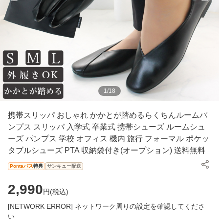
1
/
18
携帯スリッパ おしゃれ かかとが踏めるらくちんルームパ
ンプス スリッパ 入学式 卒業式 携帯シューズ ルームシュ
ーズ パンプス 学校 オフィス 機内 旅行 フォーマル ポケッ
タブルシューズ PTA 収納袋付き(オープション) 送料無料
Pontaパス
特典
サンキュー配送
2,990
円(
税込
)
[NETWORK ERROR] ネットワーク周りの設定を確認してくださ
い