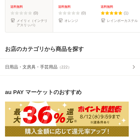
入学式 卒業式 携帯
愛い 男女兼用 室内
ンズ 夏 スリッパ
シューズ ルームシ
用 履きやすい サン
涼しい 春用 夏用
送料無料
送料無料
送料無料
ューズ パンプス 学
ダル お手入
秋用 蒸れない おし
(0)
(0)
(1)
校 オフ
ゃれ
メイリィ（インテリ
オレンジ
レインボーカステル
アスリッパ）
お店のカテゴリから商品を探す
日用品・文房具・手芸用品
（
222
）
au PAY マーケット
のおすすめ