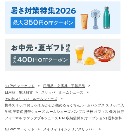
au PAY マーケット
>
日用品・文房具・手芸用品
>
日用品・生活雑貨
>
スリッパ・ルームシューズ
>
その他スリッパ・ルームシューズ
>
携帯スリッパ おしゃれ かかとが踏めるらくちんルームパンプス スリッパ 入
学式 卒業式 携帯シューズ ルームシューズ パンプス 学校 オフィス 機内 旅行
フォーマル ポケッタブルシューズ PTA 収納袋付き(オープション) 送料無料
au PAY マーケット
>
メイリィ（インテリアスリッパ）
>