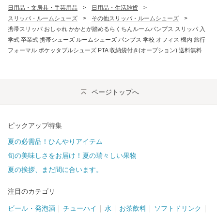
日用品・文房具・手芸用品
>
日用品・生活雑貨
>
スリッパ・ルームシューズ
>
その他スリッパ・ルームシューズ
>
携帯スリッパ おしゃれ かかとが踏めるらくちんルームパンプス スリッパ 入
学式 卒業式 携帯シューズ ルームシューズ パンプス 学校 オフィス 機内 旅行
フォーマル ポケッタブルシューズ PTA 収納袋付き(オープション) 送料無料
ページトップへ
ピックアップ特集
夏の必需品！ひんやりアイテム
旬の美味しさをお届け！夏の瑞々しい果物
夏の挨拶、まだ間に合います。
注目のカテゴリ
ビール・発泡酒
チューハイ
水
お茶飲料
ソフトドリンク