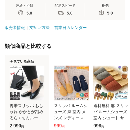
連絡・応対
配送スピード
梱包
5.0
5.0
5.0
販売者情報
支払い方法
営業日カレンダー
類似商品と比較する
今見ている商品
携帯スリッパ おし
スリッパ ルームシ
送料無料 麻 スリッ
ゃれ かかとが踏め
ューズ 麻 室内 メ
パ ルームシューズ
るらくちんルーム
ンズ レディース バ
室内 ジュート サン
パンプス スリッパ
ススリッパ 軽量 可
ダル レディース メ
2,990
999
998
円
円
円