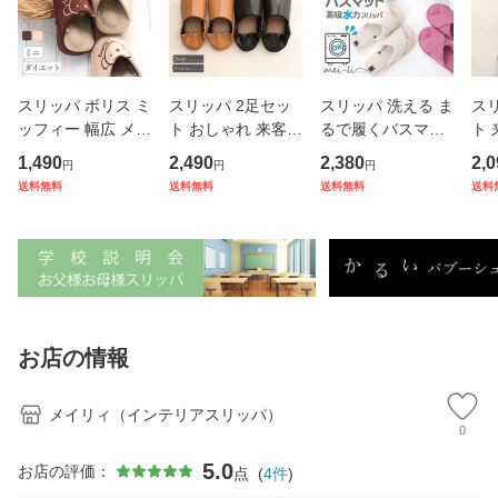
スリッパ ボリス ミ
スリッパ 2足セッ
スリッパ 洗える ま
ス
ッフィー 幅広 メッ
ト おしゃれ 来客用
るで履くバスマッ
ト 
シュ ダイエット エ
かかと 付き スリッ
ト 高吸水 パイル
オフ
1,490
2,490
2,380
2,0
円
円
円
クササイズ ミニ か
パ centerseam 2W
タオル 洗濯機で丸
り
送料無料
送料無料
送料無料
送料
わいい レディース
AY baboosh mesh
洗いできる お風呂
シ
おしゃれ 前あき 室
insole slipper M/Ls
上りスリッパ 送料
CU
内 ルームシューズ
ize 送料無料
無料 2足セット
7.
送
お店の情報
メイリィ（インテリアスリッパ）
0
5.0
お店の評価：
点
(
4
件
)