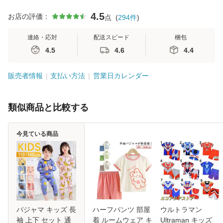
4.5
お店の評価：
点
(
294
件
)
連絡・応対
配送スピード
梱包
4.5
4.6
4.4
販売者情報
支払い方法
営業日カレンダー
類似商品と比較する
今見ている商品
パジャマ キッズ 長
ハーフパンツ 部屋
ウルトラマン
袖 上下 セット 通
着 ルームウェア キ
Ultraman キッズ