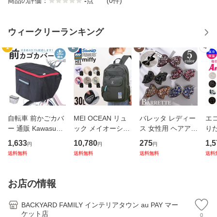
商品の評価：
-
点
(0件)
ウィークリーランキング
1
2
3
4
自転車 前かごカバ
MEI OCEAN リュ
バレッタ レディー
エコ
ー 通販 Kawasumi
ック メイオーシャ
ス 女性用 ヘアアク
り
カワスミ 前カゴカ
ン 6206 通販 リュ
セサリー リボン ラ
ト 
1,633
10,780
275
1,5
円
円
円
バー バスケット カ
ックサック バック
インストーン キラ
アニ
送料無料
送料無料
送料無料
送料
バー 自転車用 かご
パック デイパック
キラ 髪飾り まとめ
ック
自転車用 かご カゴ
レディース メンズ
髪 ヘアアレンジ か
ナー
カバー 前 Keia＋
大人 女子 通学 通
わいい
チ付
お店の情報
かわ
勤 黒 ブラ
量
BACKYARD FAMILY インテリアタウン au PAY マー
ケット店
0