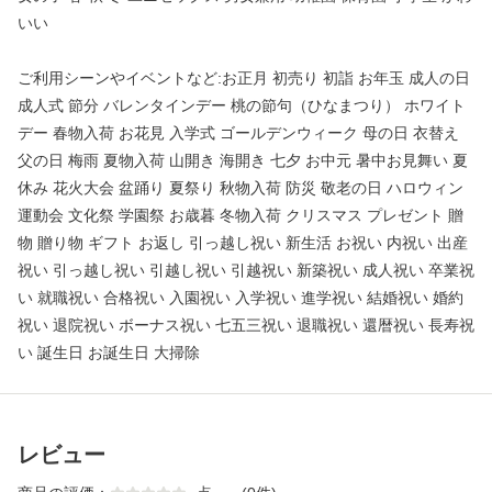
いい
ご利用シーンやイベントなど:お正月 初売り 初詣 お年玉 成人の日
成人式 節分 バレンタインデー 桃の節句（ひなまつり） ホワイト
デー 春物入荷 お花見 入学式 ゴールデンウィーク 母の日 衣替え
父の日 梅雨 夏物入荷 山開き 海開き 七夕 お中元 暑中お見舞い 夏
休み 花火大会 盆踊り 夏祭り 秋物入荷 防災 敬老の日 ハロウィン
運動会 文化祭 学園祭 お歳暮 冬物入荷 クリスマス プレゼント 贈
物 贈り物 ギフト お返し 引っ越し祝い 新生活 お祝い 内祝い 出産
祝い 引っ越し祝い 引越し祝い 引越祝い 新築祝い 成人祝い 卒業祝
い 就職祝い 合格祝い 入園祝い 入学祝い 進学祝い 結婚祝い 婚約
祝い 退院祝い ボーナス祝い 七五三祝い 退職祝い 還暦祝い 長寿祝
い 誕生日 お誕生日 大掃除
レビュー