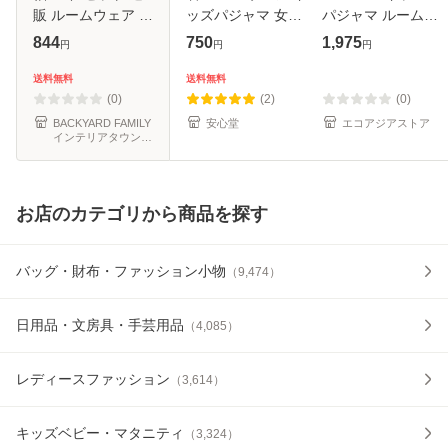
販 ルームウェア 部
ッズパジャマ 女の
パジャマ ルームウ
屋着 寝巻 長袖パジ
子 パジャマ キッズ
ェア 2点セット 上
844
750
1,975
円
円
円
ャマ 子供服 ラウン
半袖パジャマ 90
下セット 半袖 短パ
ドネック 子供 子ど
子供パジャマ 男の
ン ジャージ 夏 男
送料無料
送料無料
も こども 男の子
子 送料無料 120 肌
の子 ゼロ/ティガ/
(0)
(2)
(0)
女の
着 寝
オーブ/ゼット
BACKYARD FAMILY
安心堂
エコアジアストア
インテリアタウン
au PAY マーケット
店
お店のカテゴリから商品を探す
バッグ・財布・ファッション小物
（
9,474
）
日用品・文房具・手芸用品
（
4,085
）
レディースファッション
（
3,614
）
キッズベビー・マタニティ
（
3,324
）