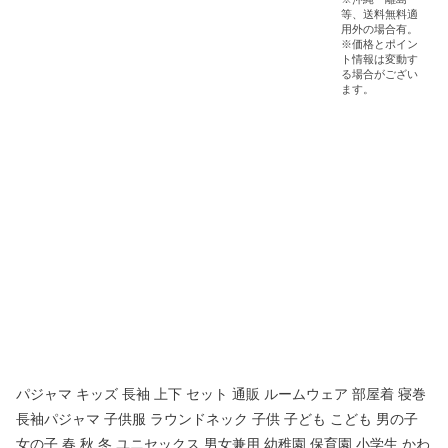
パジャマ キッズ 長袖 上下 セット 通販 ルームウェア 部屋着 寝巻
長袖パジャマ 子供服 ラウンドネック 子供 子ども こども 男の子
女の子 春 秋 冬 ユニセックス 男女兼用 幼稚園 保育園 小学生 かわ