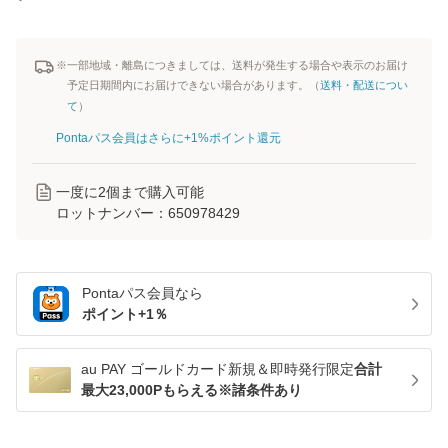
※一部地域・離島につきましては、送料が発生する場合や表示のお届け
予定日期間内にお届けできない場合があります。（
送料・配送につい
て
）
Pontaパス会員はさらに+1%ポイント還元
一度に
2
個まで購入可能
ロットナンバー：
650978429
Pontaパス
会員なら
ポイント+
1
％
au PAY ゴールドカード新規＆即時発行限定
合計
最大23,000Pもらえる※諸条件あり