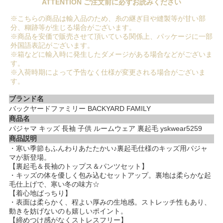
ATTENTION ご注文前に必ずお読みください
※こちらの商品は輸入品のため、糸の継ぎ目や縫製等が甘い部
分、糊跡等が生じる場合がございます。
※商品を安価で販売させて頂いている関係上、パッケージに一部
外国語表記がございます。
※箱などに輸入時に発生したダメージがある場合などがございま
す。
※入荷時期によって予告なく仕様が変更される場合がございま
す。
ブランド名
バックヤードファミリー BACKYARD FAMILY
商品名
パジャマ キッズ 長袖 子供 ルームウェア 裏起毛 yskwear5259
商品説明
・寒い季節もふんわりあたたかい♪裏起毛仕様のキッズ用パジャ
マが新登場。
【裏起毛＆長袖のトップス＆パンツセット】
・キッズの体を優しく包み込むセットアップ。裏地は柔らかな起
毛仕上げで、寒い冬の味方☆
【着心地ばっちり】
・表面は柔らかく、程よい厚みの生地感。ストレッチ性もあり、
動きを妨げないのも嬉しいポイント。
【締めつけ感がなくストレスフリー】