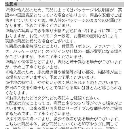
注意点
※海外輸入品のため、商品によってはパッケージや説明書が、英
語や中国語表記となっている場合があります。商品を安価でご提
供させていただくため、輸入時のパッケージのままでのお届けと
なります。予めご了承くださいませ。
※商品の写真はできる限り実物のお色に近づけるように加工して
おりますが、お使いのモニター設定、お部屋の照明などにより、
実際の商品と異なる場合がございます。
※商品の生産時期などにより、付属品（ボタン、ファスナー、タ
グ、パッケージなど）のデザインや仕様の一部が変更になる場合
がございますが、予めご了承くださいませ。
※商品や個体差などにより、表記と若干異なる場合がございます
が、予めご了承くださいませ。
※輸入品のため、糸の継ぎ目や縫製等が甘い部分、糊跡等が生じ
る場合がございますが、予めご了承くださいませ。
※生地の特性上、やや匂いが強く感じられるものもございます。
数日のご使用や陰干しなどで気になる匂いはほとんど感じられな
くなります。
※お手入れなどはタグなどの表記をご確認ください。
※配送の方法によっては、商品に多少のシワ等ができる場合がご
ざいますが、出来る限りお客様にリーズナブルな価格帯でご提供
するためです。ご了承くださいませ。
※採寸方法の違いにより、多少の誤差がある場合がございます。
こちらの商品本体、及び商品についている印字やタグに関して