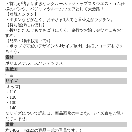
・首元が詰まりすぎないクルーネックトップス＆ウエストゴム仕
様のパンツ。パジャマやルームウェアとして大活躍！
【着脱カンタン】
・ボタンなどがなく、お子さま1人でも着替えがラクチン。
【持ち運びにも便利】
・折りたたんでもかさばりにくく、旅行やお泊り会などにもおす
すめ。
【兄弟・姉妹お揃いで♪】
・ポップで可愛いデザイン＆4サイズ展開。お揃いコーデもでき
ちゃう♪
素材
ポリエステル、スパンデックス
生産国
中国
サイズ
[キッズ]
・110
・120
・130
・140
※サイズについて詳細は、商品画像の中にあるサイズ表をご覧く
ださいませ。
重量
約348g（※120の商品一式の重量です。）