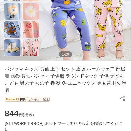
1
/
20
パジャマ キッズ 長袖 上下 セット 通販 ルームウェア 部屋
着 寝巻 長袖パジャマ 子供服 ラウンドネック 子供 子ども
こども 男の子 女の子 春 秋 冬 ユニセックス 男女兼用 幼稚
園
Pontaパス
特典
サンキュー配送
844
円(
税込
)
[NETWORK ERROR] ネットワーク周りの設定を確認してくださ
い