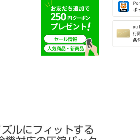
Po
ポ
a
行
条