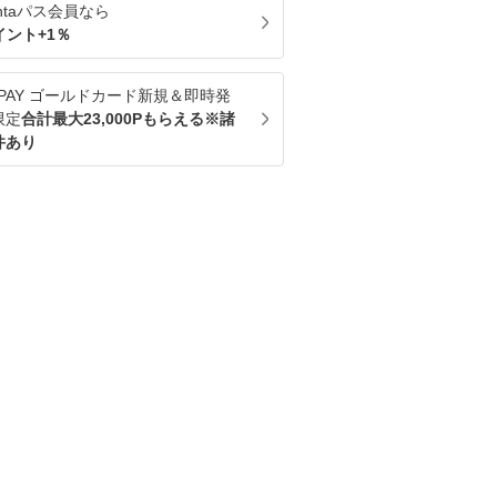
ntaパス
会員なら
イント+
1
％
u PAY ゴールドカード新規＆即時発
限定
合計最大23,000Pもらえる※諸
件あり