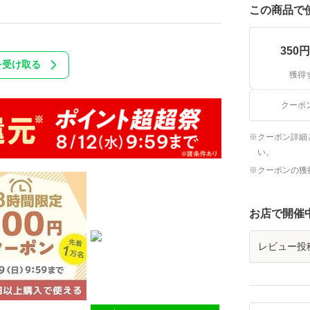
この商品で
350
円
を受け取る
獲得
クーポ
クーポン詳細
い。
クーポンの獲
お店で開催
レビュー投