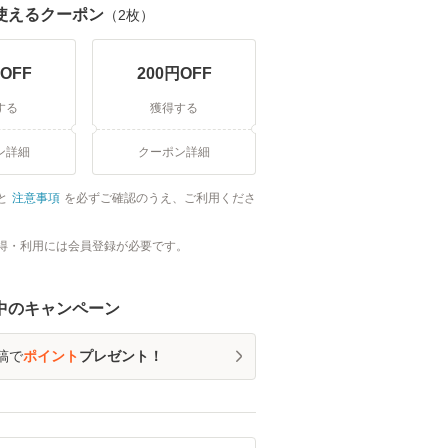
使えるクーポン
（
2
枚）
OFF
200
円OFF
する
獲得する
ン詳細
クーポン詳細
と
注意事項
を必ずご確認のうえ、ご利用くださ
得・利用には会員登録が必要です。
中のキャンペーン
稿で
ポイント
プレゼント！