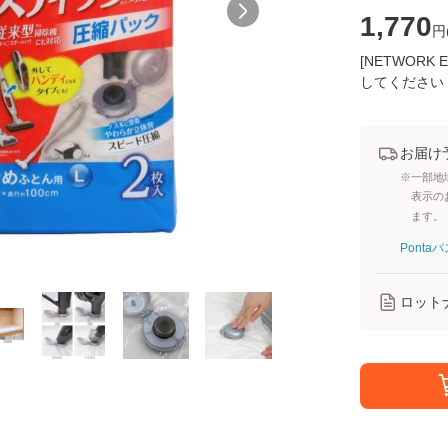
1,770
円
[NETWOR
してください
お届け
※一部地
表示の
ます。
Pont
ロット