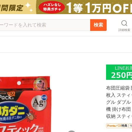
検索
詳細検索
布団圧縮袋 
枚入 スティ
グル ダブル
機 掛け布団
収納 スティ
Pontaパス
特典