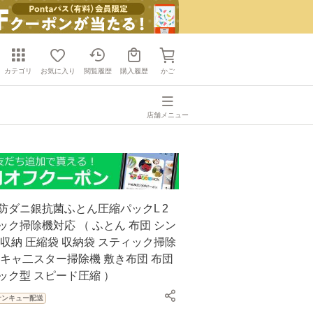
カテゴリ
お気に入り
閲覧履歴
購入履歴
かご
店舗メニュー
防ダニ銀抗菌ふとん圧縮パックL 2
ック掃除機対応 （ ふとん 布団 シン
 収納 圧縮袋 収納袋 スティック掃除
 キャ二スター掃除機 敷き布団 布団
ック型 スピード圧縮 ）
サンキュー配送