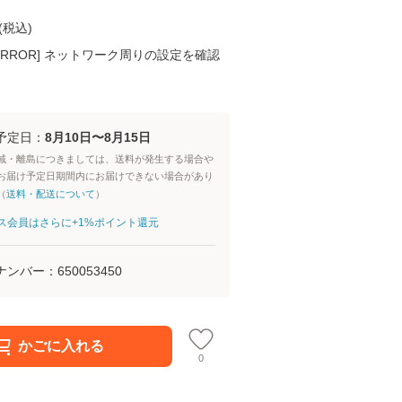
(
税込
)
K ERROR] ネットワーク周りの設定を確認
予定日：
8月10日〜8月15日
域・離島につきましては、送料が発生する場合や
お届け予定日期間内にお届けできない場合があり
（
送料・配送について
）
aパス会員はさらに+1%ポイント還元
ナンバー：
650053450
かごに入れる
0