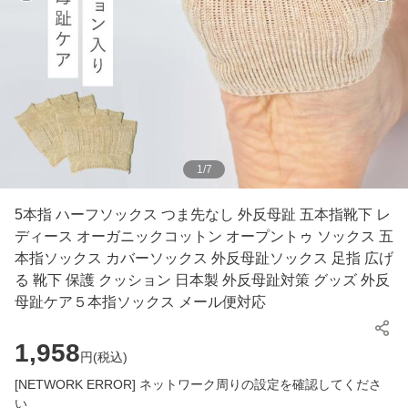
1
/
7
5本指 ハーフソックス つま先なし 外反母趾 五本指靴下 レ
ディース オーガニックコットン オープントゥ ソックス 五
本指ソックス カバーソックス 外反母趾ソックス 足指 広げ
る 靴下 保護 クッション 日本製 外反母趾対策 グッズ 外反
母趾ケア５本指ソックス メール便対応
1,958
円(
税込
)
[NETWORK ERROR] ネットワーク周りの設定を確認してくださ
い