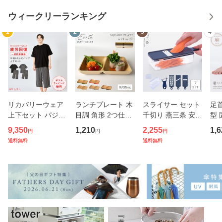
ウィークリーランキング
1
2
3
4
リカバリーウェア
ランチプレート 木
スライサー セット
足
上下セット パジャ
目調 角形 2つ仕切
千切り 燕三条 安全
型 
マ 疲労回復 メンズ
り 小さめ アースカ
ホルダー スリムス
ータ
9,350
1,210
2,255
1,6
円
円
円
夏 半袖シャツ＋7
ラー スクエアプレ
タンドスライサー7
ス腱
送料無料
送料無料
分丈パンツ 春夏用
ート BPAフリー 仕
点セット ピーラー
ッシ
【一般医療機器】
切りプレート 仕切
ステンレス 日本製
本
部屋着 肩こり 冷え
り皿 ダイエットプ
キャベツスライサ
ータ
性 疲れ
レート
ー 千
歩