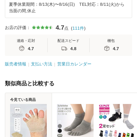
夏季休業期間：8/13(木)〜8/16(日) TEL対応：8/11(火)から
当面の間,休止
4.7
お店の評価：
点
(
111
件
)
連絡・応対
配送スピード
梱包
4.7
4.8
4.7
販売者情報
支払い方法
営業日カレンダー
類似商品と比較する
今見ている商品