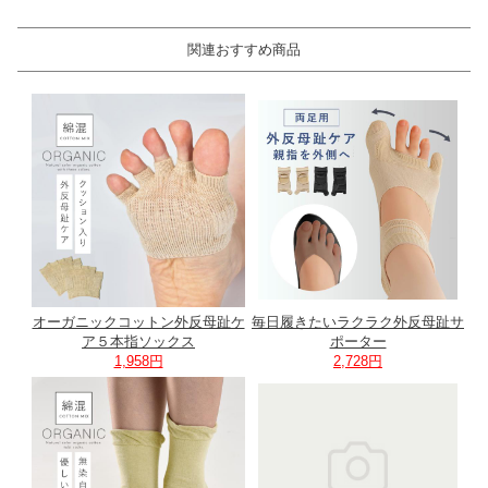
関連おすすめ商品
オーガニックコットン外反母趾ケ
毎日履きたいラクラク外反母趾サ
ア５本指ソックス
ポーター
1,958円
2,728円