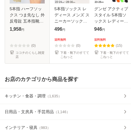
5本指 ハーフソッ
5本指ソックス レ
グンゼ アクティブ
クス つま先なし 外
ディース メンズ ス
スタイル 5本指ソ
反母趾 五本指靴下
ニーカーソックス
ックス レディース
レディース オーガ
薄手 靴下 22-
ショートソックス
1,958
496
946
円
円
円
ニックコットン オ
24cm〜28-30cm 5
2足セット 23 24
ープントゥ ソック
本指 ソックス 夏用
25 cm 靴下 スポー
送料無料
送料無料
ス 五本指ソックス
蒸れない 5本指靴
ツ 消臭 吸汗速乾
(0)
(0)
(15)
カバー
下 五本指ソッ
メッシュ
ココチのくらし雑貨
下着・靴下のすてて
下着・靴下のすてて
店
こねっと
こねっと
お店のカテゴリから商品を探す
キッチン・食器・調理
（
1,635
）
日用品・文房具・手芸用品
（
1,146
）
インテリア・寝具
（
983
）