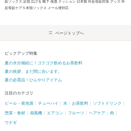
趾ソックス 足指 広げる 靴下 保護 クッション 日本製 外反母趾対策 グッズ 外
反母趾ケア５本指ソックス メール便対応
ページトップへ
ピックアップ特集
夏の水分補給に！ゴクゴク飲めるお茶飲料
夏の挨拶、まだ間に合います。
夏の必需品！ひんやりアイテム
注目のカテゴリ
ビール・発泡酒
チューハイ
水
お茶飲料
ソフトドリンク
惣菜・食材
扇風機
エアコン
フルーツ
ヘアケア
肉
ウナギ