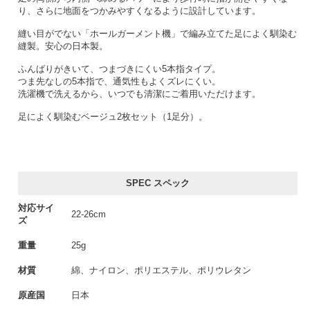
り、さらに地面をつかみやすくなるように設計しています。
縫い目がでない「ホールガーメント機」で編み立てた足によく馴染む
縫製。安心の日本製。
ふんばりがきいて、つまづきにくい5本指タイプ。
つま先なしの5本指で、通気性もよくズレにくい。
洗濯機で洗えるから、いつでも清潔にご着用いただけます。
足によく馴染むベージュ2枚セット（1足分）。
SPEC スペック
対応サイ
22-26cm
ズ
重量
25g
材質
綿、ナイロン、ポリエステル、ポリウレタン
原産国
日本