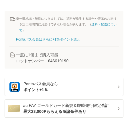
※一部地域・離島につきましては、送料が発生する場合や表示のお届け
予定日期間内にお届けできない場合があります。（
送料・配送につい
て
）
Pontaパス会員はさらに+1%ポイント還元
一度に
1
個まで購入可能
ロットナンバー：
646619190
Pontaパス
会員なら
ポイント+
1
％
au PAY ゴールドカード新規＆即時発行限定
合計
最大23,000Pもらえる※諸条件あり