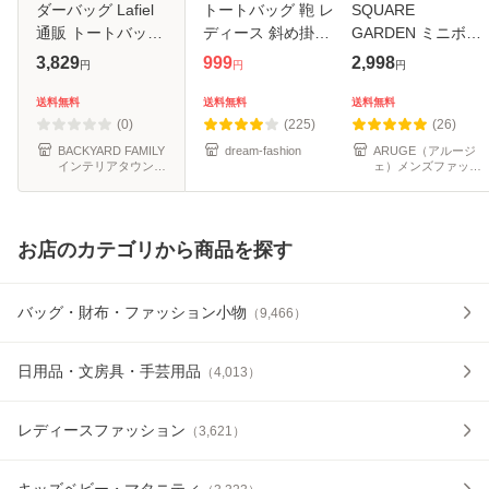
ダーバッグ Lafiel
トートバッグ 鞄 レ
SQUARE
通販 トートバッグ
ディース 斜め掛け
GARDEN ミニボス
ショルダーバック
2way 大容量 軽量
トンショルダー マ
3,829
999
2,998
円
円
円
トートバック
肩掛け A4サイズ
ジソンバック マデ
2way バッグ バッ
マザーズバッグ フ
ィソンバッグ メン
送料無料
送料無料
送料無料
ク 布 キャンバス
ァスナー付き 撥水
ズ レディース 斜め
(0)
(225)
(26)
レディース
通勤 収
がけ 斜め掛け オシ
BACKYARD FAMILY
dream-fashion
ARUGE（アルージ
インテリアタウン
ェ）メンズファッシ
ャレ ランチ
au PAY マーケット
ョン
店
お店のカテゴリから商品を探す
バッグ・財布・ファッション小物
（
9,466
）
日用品・文房具・手芸用品
（
4,013
）
レディースファッション
（
3,621
）
キッズベビー・マタニティ