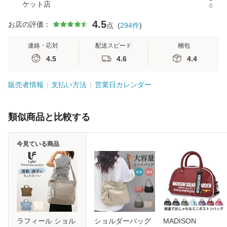
ケット店
0
4.5
お店の評価：
点
(
294
件
)
連絡・応対
配送スピード
梱包
4.5
4.6
4.4
販売者情報
支払い方法
営業日カレンダー
類似商品と比較する
今見ている商品
ラフィール ショル
ショルダーバッグ
MADISON