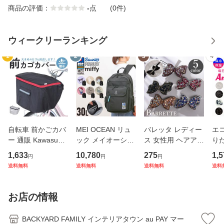
商品の評価：
-
点
(0件)
ウィークリーランキング
1
2
3
4
自転車 前かごカバ
MEI OCEAN リュ
バレッタ レディー
エコ
ー 通販 Kawasumi
ック メイオーシャ
ス 女性用 ヘアアク
り
カワスミ 前カゴカ
ン 6206 通販 リュ
セサリー リボン ラ
ト 
1,633
10,780
275
1,5
円
円
円
バー バスケット カ
ックサック バック
インストーン キラ
アニ
送料無料
送料無料
送料無料
送料
バー 自転車用 かご
パック デイパック
キラ 髪飾り まとめ
ック
自転車用 かご カゴ
レディース メンズ
髪 ヘアアレンジ か
ナー
カバー 前 Keia＋
大人 女子 通学 通
わいい
チ付
お店の情報
かわ
勤 黒 ブラ
量
BACKYARD FAMILY インテリアタウン au PAY マー