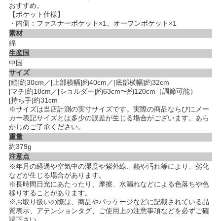
おすすめ。
【ポケット仕様】
・内側：ファスナーポケット×1、オープンポケット×1
素材
綿
生産国
中国
サイズ
[縦]約30cm／[上部横幅]約40cm／[底部横幅]約32cm
[マチ]約10cm／[ショルダー]約63cm〜約120cm（調節可能）
[持ち手]約31cm
※サイズは当店計測の実寸サイズです。実際の商品ならびにメー
カー表記サイズとは多少の誤差が生じる場合がございます。あら
かじめご了承ください。
重量
約379g
注意点
※年月の経過や空気中の湿度や紫外線、熱や汚れ等により、劣化
などが生じる場合があります。
※長時間日光にあたったり、摩擦、水漏れなどによる色落ちや色
移りすることがあります。
※お取り扱いの際は、商品やパッケージなどに記載されている品
質表示、アテンションタグ、ご使用上の注意事項などを必ずご確
認下さい。