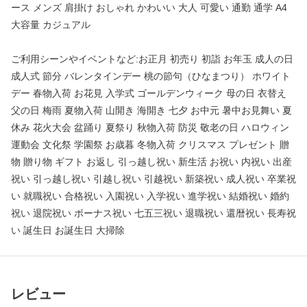
ース メンズ 肩掛け おしゃれ かわいい 大人 可愛い 通勤 通学 A4
大容量 カジュアル
ご利用シーンやイベントなど:お正月 初売り 初詣 お年玉 成人の日
成人式 節分 バレンタインデー 桃の節句（ひなまつり） ホワイト
デー 春物入荷 お花見 入学式 ゴールデンウィーク 母の日 衣替え
父の日 梅雨 夏物入荷 山開き 海開き 七夕 お中元 暑中お見舞い 夏
休み 花火大会 盆踊り 夏祭り 秋物入荷 防災 敬老の日 ハロウィン
運動会 文化祭 学園祭 お歳暮 冬物入荷 クリスマス プレゼント 贈
物 贈り物 ギフト お返し 引っ越し祝い 新生活 お祝い 内祝い 出産
祝い 引っ越し祝い 引越し祝い 引越祝い 新築祝い 成人祝い 卒業祝
い 就職祝い 合格祝い 入園祝い 入学祝い 進学祝い 結婚祝い 婚約
祝い 退院祝い ボーナス祝い 七五三祝い 退職祝い 還暦祝い 長寿祝
い 誕生日 お誕生日 大掃除
レビュー