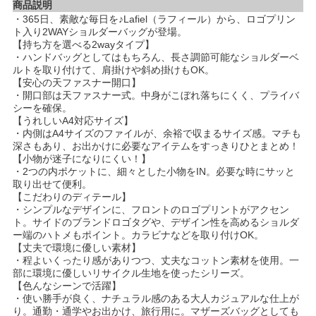
商品説明
・365日、素敵な毎日を♪Lafiel（ラフィール）から、ロゴプリン
ト入り2WAYショルダーバッグが登場。
【持ち方を選べる2wayタイプ】
・ハンドバッグとしてはもちろん、長さ調節可能なショルダーベ
ルトを取り付けて、肩掛けや斜め掛けもOK。
【安心の天ファスナー開口】
・開口部は天ファスナー式。中身がこぼれ落ちにくく、プライバ
シーを確保。
【うれしいA4対応サイズ】
・内側はA4サイズのファイルが、余裕で収まるサイズ感。マチも
深さもあり、お出かけに必要なアイテムをすっきりひとまとめ！
【小物が迷子になりにくい！】
・2つの内ポケットに、細々とした小物をIN。必要な時にサッと
取り出せて便利。
【こだわりのディテール】
・シンプルなデザインに、フロントのロゴプリントがアクセン
ト。サイドのブランドロゴタグや、デザイン性を高めるショルダ
ー端のハトメもポイント。カラビナなどを取り付けOK。
【丈夫で環境に優しい素材】
・程よいくったり感がありつつ、丈夫なコットン素材を使用。一
部に環境に優しいリサイクル生地を使ったシリーズ。
【色んなシーンで活躍】
・使い勝手が良く、ナチュラル感のある大人カジュアルな仕上が
り。通勤・通学やお出かけ、旅行用に。マザーズバッグとしても