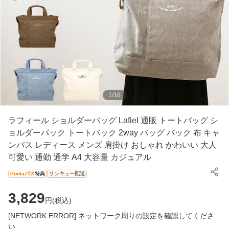
1
/
16
ラフィール ショルダーバッグ Lafiel 通販 トートバッグ シ
ョルダーバック トートバック 2way バッグ バック 布 キャ
ンバス レディース メンズ 肩掛け おしゃれ かわいい 大人
可愛い 通勤 通学 A4 大容量 カジュアル
Pontaパス
特典
サンキュー配送
3,829
円(
税込
)
[NETWORK ERROR] ネットワーク周りの設定を確認してくださ
い