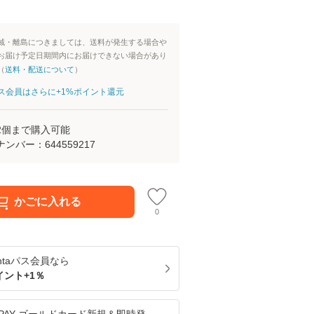
域・離島につきましては、送料が発生する場合や
お届け予定日期間内にお届けできない場合があり
（
送料・配送について
）
aパス会員はさらに+1%ポイント還元
2
個まで購入可能
ナンバー：
644559217
かごに入れる
0
ntaパス
会員なら
イント+
1
％