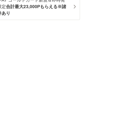
u PAY ゴールドカード新規＆即時発
限定
合計最大23,000Pもらえる※諸
件あり