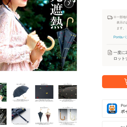
※一部地
表示の
ます。
Pont
一度に
ロット
Po
ポ