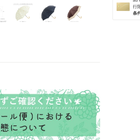
a
行
条