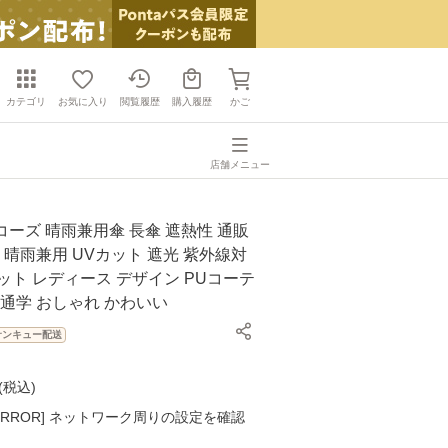
カテゴリ
お気に入り
閲覧履歴
購入履歴
かご
店舗メニュー
 ビコーズ 晴雨兼用傘 長傘 遮熱性 通販
傘 晴雨兼用 UVカット 遮光 紫外線対
ット レディース デザイン PUコーテ
 通学 おしゃれ かわいい
サンキュー配送
(
税込
)
K ERROR] ネットワーク周りの設定を確認