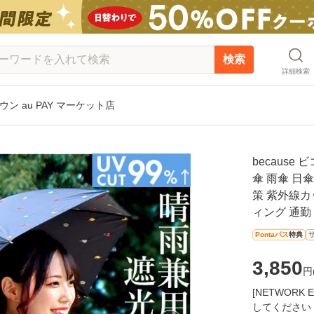
検索
詳細検索
タウン au PAY マーケット店
because
傘 雨傘 日
策 紫外線カ
ィング 通勤
Pontaパス
特典
3,850
円
[NETWOR
してください