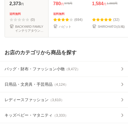
ンティー インナー
ンワイヤー 育乳
沢 ハーフトップ ノ
2,373
780
1,584
975
円
1,683
円
円
円
円
下着 レース 薄い
40代 ナイトブラ
ンワイヤーブラジ
通気性 大きな胸 小
30代 50代 脇肉補
ャー S-3L ワイヤ
送料無料
送料無料
さく見える セクシ
正 インナー ブラパ
レスブラ 耐静電気
(0)
(694)
(32)
ー 快
ッド
吸放湿 下着
BACKYARD FAMILY
ハビット
SHIROHATO(白鳩)
インテリアタウン
au PAY マーケット
店
お店のカテゴリから商品を探す
バッグ・財布・ファッション小物
（
9,472
）
日用品・文房具・手芸用品
（
4,124
）
レディースファッション
（
3,610
）
キッズベビー・マタニティ
（
3,333
）