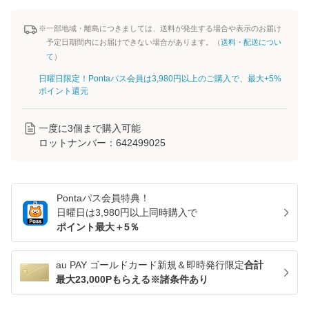
※一部地域・離島につきましては、送料が発生する場合や表示のお届け
予定日期間内にお届けできない場合があります。（
送料・配送につい
て
）
日曜日限定！Pontaパス会員は3,980円以上のご購入で、最大+5%
ポイント還元
一度に
3
個まで購入可能
ロットナンバー：
642499025
Pontaパス
会員特典！
日曜日は
3,980
円以上同時購入で
ポイント最大＋
5
％
au PAY ゴールドカード新規＆即時発行限定
合計
最大23,000Pもらえる※諸条件あり