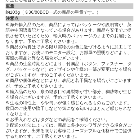
重量
約103g（※36/80BCD一式の商品の重量です。）
注意点
※海外輸入品のため、商品によってはパッケージや説明書が、英
語や中国語表記となっている場合があります。商品を安価でご提
供させていただくため、輸入時のパッケージのままでのお届けと
なります。予めご了承くださいませ。
※商品の写真はできる限り実物のお色に近づけるように加工して
おりますが、お使いのモニター設定、お部屋の照明などにより、
実際の商品と異なる場合がございます。
※商品の生産時期などにより、付属品（ボタン、ファスナー、タ
グ、パッケージなど）のデザインや仕様の一部が変更になる場合
がございますが、予めご了承くださいませ。
※商品や個体差などにより、表記と若干異なる場合がございます
が、予めご了承くださいませ。
※輸入品のため、糸の継ぎ目や縫製等が甘い部分、糊跡等が生じ
る場合がございますが、予めご了承くださいませ。
※生地の特性上、やや匂いが強く感じられるものもございます。
数日のご使用や陰干しなどで気になる匂いはほとんど感じられな
くなります。
※お手入れなどはタグなどの表記をご確認ください。
※配送の方法によっては、商品に多少のシワ等ができる場合がご
ざいますが、出来る限りお客様にリーズナブルな価格帯でご提供
するためです。ご了承くださいませ。