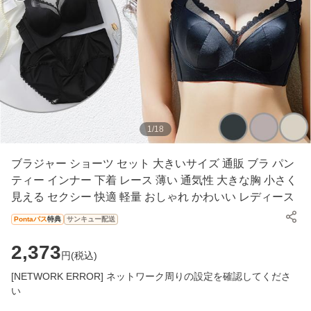
1
/
18
ブラジャー ショーツ セット 大きいサイズ 通販 ブラ パン
ティー インナー 下着 レース 薄い 通気性 大きな胸 小さく
見える セクシー 快適 軽量 おしゃれ かわいい レディース
Pontaパス
特典
サンキュー配送
2,373
円(
税込
)
[NETWORK ERROR] ネットワーク周りの設定を確認してくださ
い