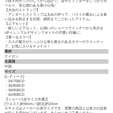
３段４列ホックのしっかり設計で、背中とアンダーをしっかりホ
ールド。安心感のある着け心地♪
【太めのストラップ】
・アンダーとストラップは太めの作りで、バストの重みによる食
い込みを防止する仕様。細部までこだわったアイテム。
【上下セット】
・嬉しい上下セット。お揃いのショーツでインナーから気分を
UP☆シンプルデザインでオトナの可愛い印象に。
【選べるカラー】
・大人の魅力がたっぷりな落ち着きのあるカラーのラインナッ
プ。お気に入りをチョイス！
素材
ナイロン
生産国
中国
サイズ
[レディース]
・34/75BCD
・36/80BCD
・38/85BCD
・40/90BCD
【ショーツ(全サイズ共通)】
[ウエスト]約60cm／[総丈]約24cm
※サイズはメーカー公表サイズです。実際の商品とは多少の誤差
が生じる場合がございます。あらかじめご了承ください。