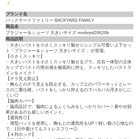
す。
ブランド名
バックヤードファミリー BACKYARD FAMILY
商品名
ブラジャー＆ショーツ 大きいサイズ mmbrpd20620b
商品説明
・大きいバストを小さくスッキリ魅せ☆シンプル可愛い上下セッ
ト「ブラジャー＆ショーツ 大きいサイズ 」が登場。
【小さくスッキリ】
・大きいバストを小さくスッキリ魅せるブラ。左右一体型の立体
カップでバストの突出感を徹底的に抑え、スッキリしたバストラ
インをメイク！
【チラ見え防止】
・胸もとのチラ見えを防止する、カップ上のパワーネットとレー
スの二重仕様。バストをしっかり抑えるのでパカパカ浮きがしに
くい◎
【脇肉カバー】
・脇高設計で、脇肉によるふくらみをしっかりカバー！着やせ効
果があるのも嬉しいポイント。
【通気性◎】
・薄型パットを使用し、胸もとの通気性をUP！軽い着け心地なの
で、1日中着けてもストレスフリー◎
【４列ホック】