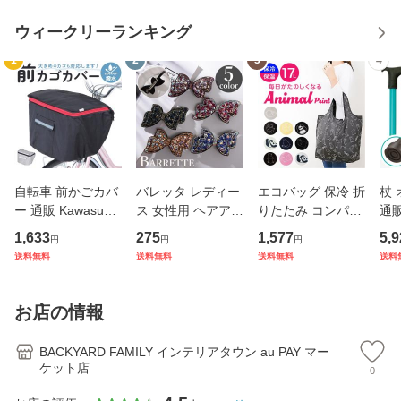
ウィークリーランキング
1
2
3
4
自転車 前かごカバ
バレッタ レディー
エコバッグ 保冷 折
杖
ー 通販 Kawasumi
ス 女性用 ヘアアク
りたたみ コンパク
通販
カワスミ 前カゴカ
セサリー リボン ラ
ト 通販 エコバック
杖 
1,633
275
1,577
5,9
円
円
円
バー バスケット カ
インストーン キラ
アニマル柄 エコ バ
本杖
送料無料
送料無料
送料無料
送料
バー 自転車用 かご
キラ 髪飾り まとめ
ック 大容量 ファス
イプ
自転車用 かご カゴ
髪 ヘアアレンジ か
ナー付き マチ広 マ
縮式
カバー 前 Keia＋
わいい
チ付き 折り畳み 軽
杖先
お店の情報
かわ
量
デ
BACKYARD FAMILY インテリアタウン au PAY マー
ケット店
0