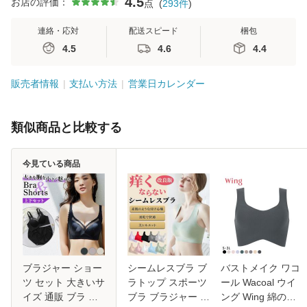
4.5
お店の評価：
点
(
293
件
)
連絡・応対
配送スピード
梱包
4.5
4.6
4.4
販売者情報
支払い方法
営業日カレンダー
類似商品と比較する
今見ている商品
ブラジャー ショー
シームレスブラ ブ
バストメイク ワコ
ツ セット 大きいサ
ラトップ スポーツ
ール Wacoal ウイ
イズ 通販 ブラ パ
ブラ ブラジャー ノ
ング Wing 綿の贅