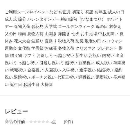
ご利用シーンやイベントなど:お正月 初売り 初詣 お年玉 成人の日
成人式 節分 バレンタインデー 桃の節句（ひなまつり） ホワイト
デー 春物入荷 お花見 入学式 ゴールデンウィーク 母の日 衣替え
父の日 梅雨 夏物入荷 山開き 海開き 七夕 お中元 暑中お見舞い 夏
休み 花火大会 盆踊り 夏祭り 秋物入荷 防災 敬老の日 ハロウィン
運動会 文化祭 学園祭 お歳暮 冬物入荷 クリスマス プレゼント 贈
物 贈り物 ギフト お返し 引っ越し祝い 新生活 お祝い 内祝い 出産
祝い 引っ越し祝い 引越し祝い 引越祝い 新築祝い 成人祝い 卒業祝
い 就職祝い 合格祝い 入園祝い 入学祝い 進学祝い 結婚祝い 婚約
祝い 退院祝い ボーナス祝い 七五三祝い 退職祝い 還暦祝い 長寿祝
い 誕生日 お誕生日 大掃除
レビュー
商品の評価：
-
点
(0件)