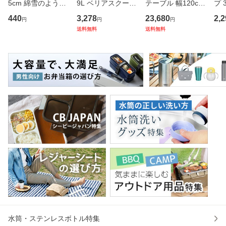
5cm 綿雪のような
9L ベリアスクーラ
テーブル 幅120cm
プ 
タオル ベルベット
ー ハードタイプ （
奥行き45cm キャ
フ
440
3,278
23,680
2,2
円
円
円
カラー （ タオル
保冷 クーラーBOX
スター付き 折りた
ス 
送料無料
送料無料
ウォッシュタオル
保冷ボックス クー
たみ （ 法人限定
er
ハンカチタオル ハ
ラーバッグ 冷蔵ボ
テーブル 長机 スタ
マ
ンカチ 洗面タオル
ックス 9リットル
ッキング 会議机 ミ
マグ
綿 コッ
キャン
ーティング
保冷
水筒・ステンレスボトル特集