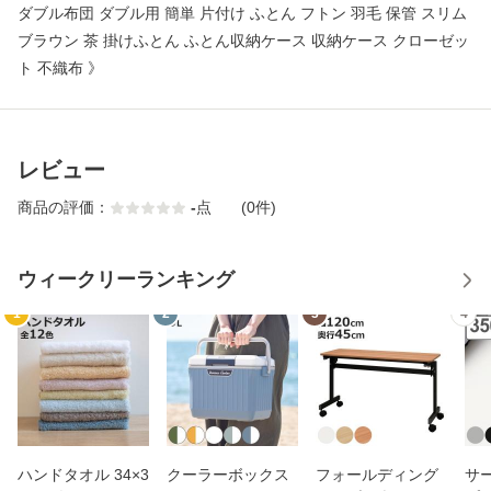
ダブル布団 ダブル用 簡単 片付け ふとん フトン 羽毛 保管 スリム
ブラウン 茶 掛けふとん ふとん収納ケース 収納ケース クローゼッ
ト 不織布 》
レビュー
商品の評価：
-
点
(0件)
ウィークリーランキング
1
2
3
4
ハンドタオル 34×3
クーラーボックス
フォールディング
サ