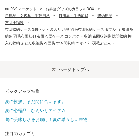
au PAY マーケット
>
お弁当グッズのカラフルBOX
>
日用品・文房具・手芸用品
>
日用品・生活雑貨
>
収納用品
>
布団圧縮袋
>
布団収納ケース 3個セット 炭入り 消臭 羽毛布団収納ケース ダブル （ 布団 収
納袋 羽毛布団 掛け布団 布団ケース コンパクト 収納 布団収納袋 隙間収納 押
入れ収納 ふとん収納袋 布団袋 すき間収納 ニオイ 汗 羽毛ぶとん ）
ページトップへ
ピックアップ特集
夏の挨拶、まだ間に合います。
夏の必需品！ひんやりアイテム
旬の美味しさをお届け！夏の瑞々しい果物
注目のカテゴリ