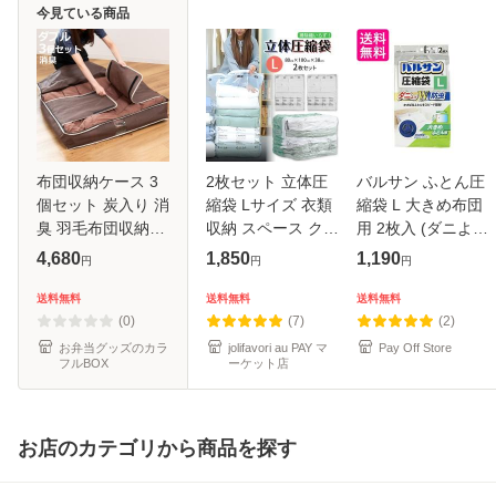
今見ている商品
布団収納ケース 3
2枚セット 立体圧
バルサン ふとん圧
個セット 炭入り 消
縮袋 Lサイズ 衣類
縮袋 L 大きめ布団
臭 羽毛布団収納ケ
収納 スペース クロ
用 2枚入 (ダニよけ
ース ダブル （ 布
ーゼット 押し入れ
防虫 Wパワー)
4,680
1,850
1,190
円
円
円
団 収納袋 羽毛布団
冬物 衣替え 引っ越
90×120cm 送料無
掛け布団 布団ケー
し 旅行 毛布 布団
料
送料無料
送料無料
送料無料
ス コンパクト 収納
ダウン コート セー
(0)
(7)
(2)
布団
ター
お弁当グッズのカラ
jolifavori au PAY マ
Pay Off Store
フルBOX
ーケット店
お店のカテゴリから商品を探す