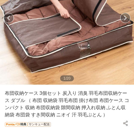
1
/
20
布団収納ケース 3個セット 炭入り 消臭 羽毛布団収納ケー
ス ダブル （ 布団 収納袋 羽毛布団 掛け布団 布団ケース コ
ンパクト 収納 布団収納袋 隙間収納 押入れ収納 ふとん収
納袋 布団袋 すき間収納 ニオイ 汗 羽毛ぶとん ）
Pontaパス
特典
サンキュー配送