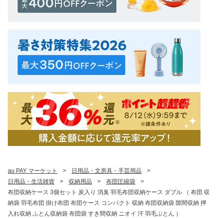
au PAY マーケット
>
日用品・文房具・手芸用品
>
日用品・生活雑貨
>
収納用品
>
布団圧縮袋
>
布団収納ケース 3個セット 炭入り 消臭 羽毛布団収納ケース ダブル （ 布団 収
納袋 羽毛布団 掛け布団 布団ケース コンパクト 収納 布団収納袋 隙間収納 押
入れ収納 ふとん収納袋 布団袋 すき間収納 ニオイ 汗 羽毛ぶとん ）