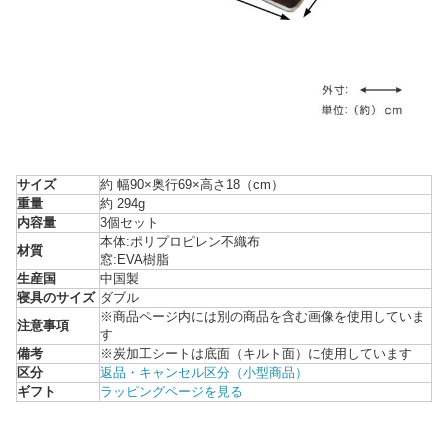
サイズ
約 幅90×奥行69×高さ18（cm）
重量
約 294g
内容量
3個セット
本体:ポリプロピレン不織布
材質
窓:EVA樹脂
生産国
中国製
寝具のサイズ
ダブル
※商品ページ内には別の商品を含む画像を使用していま
注意事項
す
備考
※炭加工シートは底面（キルト面）に使用しています
区分
返品・キャンセル区分（小型商品）
ギフト
ラッピングページを見る