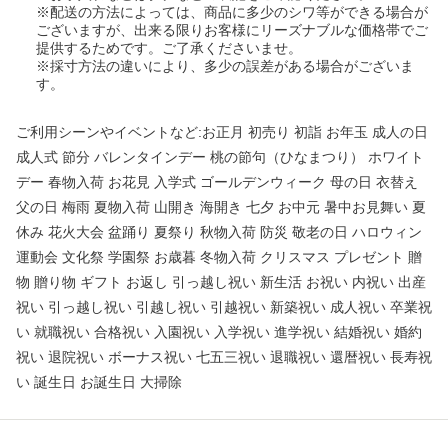
※配送の方法によっては、商品に多少のシワ等ができる場合が
ございますが、出来る限りお客様にリーズナブルな価格帯でご
提供するためです。ご了承くださいませ。
※採寸方法の違いにより、多少の誤差がある場合がございま
す。
ご利用シーンやイベントなど:お正月 初売り 初詣 お年玉 成人の日
成人式 節分 バレンタインデー 桃の節句（ひなまつり） ホワイト
デー 春物入荷 お花見 入学式 ゴールデンウィーク 母の日 衣替え
父の日 梅雨 夏物入荷 山開き 海開き 七夕 お中元 暑中お見舞い 夏
休み 花火大会 盆踊り 夏祭り 秋物入荷 防災 敬老の日 ハロウィン
運動会 文化祭 学園祭 お歳暮 冬物入荷 クリスマス プレゼント 贈
物 贈り物 ギフト お返し 引っ越し祝い 新生活 お祝い 内祝い 出産
祝い 引っ越し祝い 引越し祝い 引越祝い 新築祝い 成人祝い 卒業祝
い 就職祝い 合格祝い 入園祝い 入学祝い 進学祝い 結婚祝い 婚約
祝い 退院祝い ボーナス祝い 七五三祝い 退職祝い 還暦祝い 長寿祝
い 誕生日 お誕生日 大掃除