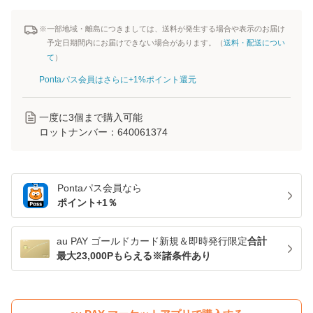
※一部地域・離島につきましては、送料が発生する場合や表示のお届け
予定日期間内にお届けできない場合があります。（
送料・配送につい
て
）
Pontaパス会員はさらに+1%ポイント還元
一度に
3
個まで購入可能
ロットナンバー：
640061374
Pontaパス
会員なら
ポイント+
1
％
au PAY ゴールドカード新規＆即時発行限定
合計
最大23,000Pもらえる※諸条件あり