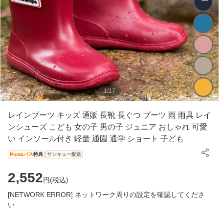
1
/
17
レインブーツ キッズ 通販 長靴 長ぐつ ブーツ 雨 雨具 レイ
ンシューズ こども 女の子 男の子 ジュニア おしゃれ 可愛
い インソール付き 軽量 通園 通学 ショート 子ども
Pontaパス
特典
サンキュー配送
2,552
円(
税込
)
[NETWORK ERROR] ネットワーク周りの設定を確認してくださ
い