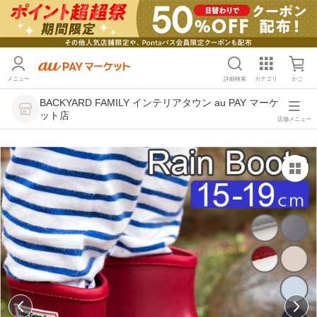
メニュー
詳細検索
カテゴリ
かご
BACKYARD FAMILY インテリアタウン au PAY マーケ
ット店
店舗メニュー