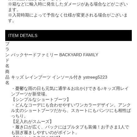
※箱などに輸入時に発生したダメージがある場合などがござい
ます。
※入荷時期によって予告なく仕様が変更される場合がございま
す。
ITEM DETAILS
ブ
ラ
ン
バックヤードファミリー BACKYARD FAMILY
ド
名
商
品
キッズ レインブーツ インソール付き ystreeg5223
名
・憂鬱な雨の日も元気に通学＆お出かけできる♪キッズ用レイ
ンブーツが新登場。
【シンプルなショートブーツ】
・どんなコーデにも合わせやすいワンカラーデザイン。アンク
ル丈のショートブーツだから、スカートにもパンツにも相性ば
っちり。
【足入れがスムーズ】
・履き口が広く、バックにはプルタブも装備！お子さま1人で
も脱ぎ履きしやすいのがポイント。