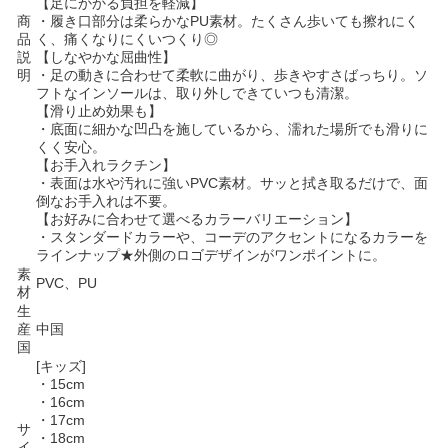
【足にかかる負担を軽減】
商
・履き口部分は柔らかなPU素材。たくさん歩いても擦れにく
品
く、痛くなりにくいつくり◎
説
【しなやかな屈曲性】
明
・足の動きに合わせて柔軟に曲がり、歩きやすさばっちり。ソ
フトなインソールは、取り外しできていつも清潔。
【滑り止め効果も】
・底面に細かな凹凸を施しているから、濡れた場所でも滑りに
くく安心。
【お手入れラクチン】
・表面は水や汚れに強いPVC素材。サッと拭き取るだけで、面
倒なお手入れは不要。
【お好みに合わせて選べるカラーバリエーション】
・スタンダードカラーや、コーデのアクセントになるカラーを
ラインナップ★外側のロゴデザインがワンポイントに。
素
PVC、PU
材
生
産
中国
国
[キッズ]
・15cm
・16cm
・17cm
サ
・18cm
イ