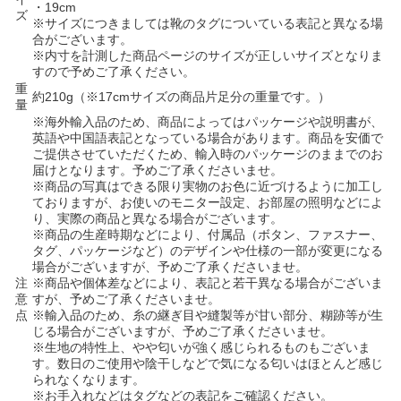
・19cm
ズ
※サイズにつきましては靴のタグについている表記と異なる場
合がございます。
※内寸を計測した商品ページのサイズが正しいサイズとなりま
すので予めご了承ください。
重
約210g（※17cmサイズの商品片足分の重量です。）
量
※海外輸入品のため、商品によってはパッケージや説明書が、
英語や中国語表記となっている場合があります。商品を安価で
ご提供させていただくため、輸入時のパッケージのままでのお
届けとなります。予めご了承くださいませ。
※商品の写真はできる限り実物のお色に近づけるように加工し
ておりますが、お使いのモニター設定、お部屋の照明などによ
り、実際の商品と異なる場合がございます。
※商品の生産時期などにより、付属品（ボタン、ファスナー、
タグ、パッケージなど）のデザインや仕様の一部が変更になる
場合がございますが、予めご了承くださいませ。
注
※商品や個体差などにより、表記と若干異なる場合がございま
意
すが、予めご了承くださいませ。
点
※輸入品のため、糸の継ぎ目や縫製等が甘い部分、糊跡等が生
じる場合がございますが、予めご了承くださいませ。
※生地の特性上、やや匂いが強く感じられるものもございま
す。数日のご使用や陰干しなどで気になる匂いはほとんど感じ
られなくなります。
※お手入れなどはタグなどの表記をご確認ください。