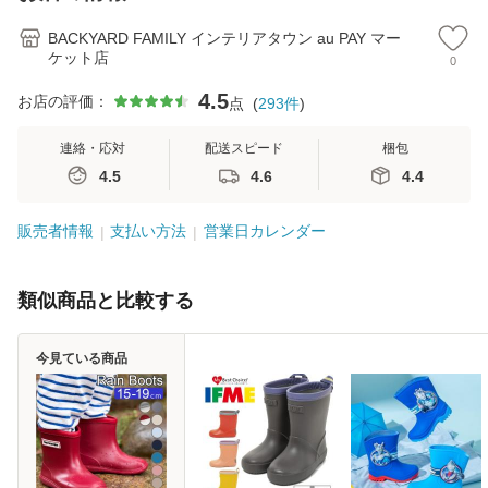
かわ
勤 黒 ブラ
量
BACKYARD FAMILY インテリアタウン au PAY マー
ケット店
0
4.5
お店の評価：
点
(
293
件
)
連絡・応対
配送スピード
梱包
4.5
4.6
4.4
販売者情報
支払い方法
営業日カレンダー
類似商品と比較する
今見ている商品