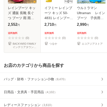
レインブーツ キッ
イフミー レインブ
ウルトラマン
ズ 通販 長靴 長ぐ
ーツ キッズ 50-
Ultraman レイン
つ ブーツ 雨 雨具
4831 レインブーツ
ブーツ 子供用
レインシューズ こ
新作 IFME
キッズ 長靴 雨
2,552
2,710
2,990
円
円
円
ども 女の子 男の子
靴 男の子 女の
ジュニア おしゃれ
子 防水 保育園
送料無料
送料無料
送料無料
可愛い インソール
幼稚園 通園 通学
(0)
(0)
(0)
付き
学校 入学
BACKYARD FAMILY
つるや
エコアジアストア
インテリアタウン
au PAY マーケット
店
お店のカテゴリから商品を探す
バッグ・財布・ファッション小物
（
9,470
）
日用品・文房具・手芸用品
（
4,102
）
レディースファッション
（
3,610
）