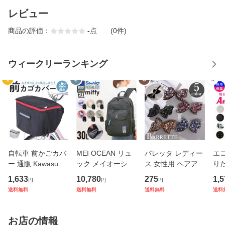
レビュー
商品の評価：
-
点
(0件)
ウィークリーランキング
1
2
3
4
自転車 前かごカバ
MEI OCEAN リュ
バレッタ レディー
エコ
ー 通販 Kawasumi
ック メイオーシャ
ス 女性用 ヘアアク
り
カワスミ 前カゴカ
ン 6206 通販 リュ
セサリー リボン ラ
ト 
1,633
10,780
275
1,5
円
円
円
バー バスケット カ
ックサック バック
インストーン キラ
アニ
送料無料
送料無料
送料無料
送料
バー 自転車用 かご
パック デイパック
キラ 髪飾り まとめ
ック
自転車用 かご カゴ
レディース メンズ
髪 ヘアアレンジ か
ナー
カバー 前 Keia＋
大人 女子 通学 通
わいい
チ付
お店の情報