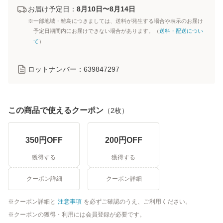
お届け予定日：
8月10日〜8月14日
※一部地域・離島につきましては、送料が発生する場合や表示のお届け
予定日期間内にお届けできない場合があります。（
送料・配送につい
て
）
ロットナンバー：
639847297
この商品で使えるクーポン
（
2
枚）
350
円OFF
200
円OFF
獲得する
獲得する
クーポン詳細
クーポン詳細
クーポン詳細と
注意事項
を必ずご確認のうえ、ご利用ください。
クーポンの獲得・利用には会員登録が必要です。