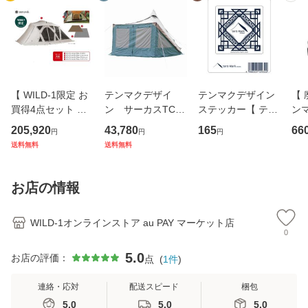
【 WILD-1限定 お
テンマクデザイ
テンマクデザイン
【 
買得4点セット 】
ン サーカスTC D
ステッカー【 テン
ン
スノーピーク リ
X専用 フロントフ
マクロゴ角型 白 】
ッ
205,920
43,780
165
66
円
円
円
ビングシェル ロン
ラップ ワイド【ダ
tent-Mark DESIGN
】 
送料無料
送料無料
グ PRO. アイボリ
ックグリーン】 te
S
イプ
ー セット FK-369 (
nt-Mark DESIGNS
Ma
snow peak )
(オプション品)
お店の情報
WILD-1オンラインストア au PAY マーケット店
0
5.0
お店の評価：
点
(
1
件
)
連絡・応対
配送スピード
梱包
5.0
5.0
5.0