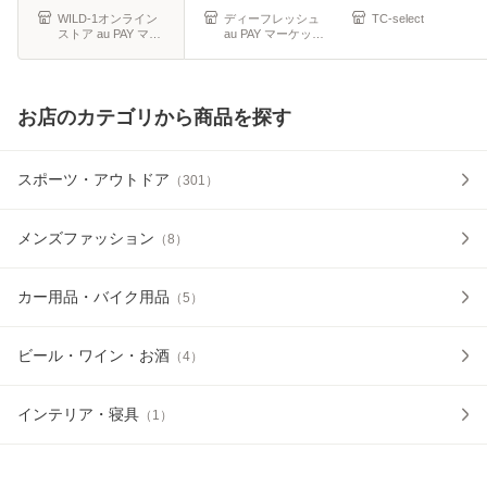
WILD-1オンライン
ディーフレッシュ
TC-select
ストア au PAY マー
au PAY マーケット
ケット店
店
お店のカテゴリから商品を探す
スポーツ・アウトドア
（
301
）
メンズファッション
（
8
）
カー用品・バイク用品
（
5
）
ビール・ワイン・お酒
（
4
）
インテリア・寝具
（
1
）