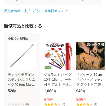
販売者情報
支払い方法
営業日カレンダー
類似商品と比較する
今見ている商品
テンマクデザイン
ジュラルミン ペグ
ペグケース 30cm
ステンレス スリム
10本 18cm ポーチ
ペグバッグ キャン
ペグ40 tent-Mark
付き アルミ 合金製
プ アウトドア 道具
DESIGNS
Y字 ワイペグ アウ
入れ 小物 収納 ツ
528
1,080
940
円
円
円
トドア キャンプ テ
ールボックス
ント 軽量 キャンプ
送料無料
送料無料
用品 登山 イベント
(0)
(3)
(1)