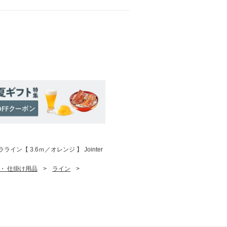
イン【 3.6ｍ／オレンジ 】 Jointer
 ・ 仕掛け用品
>
ライン
>