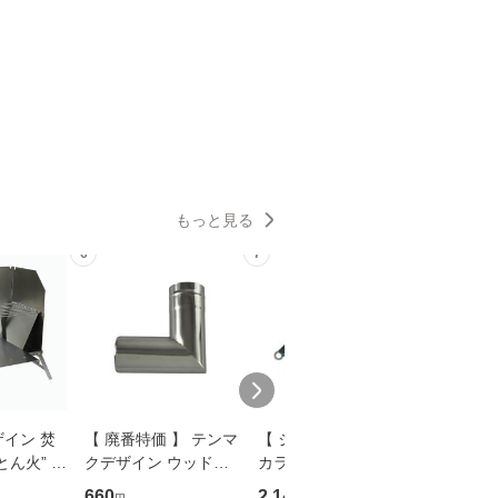
もっと見る
6
7
8
イン 焚
【 廃番特価 】 テンマ
【 ジョインター別注
テンマク
ん火” te
クデザイン ウッドス
カラー 】 ima アムズ
ンスリー
SIGNS
トーブ【 Ｓ 】 用 90°
デザイン クオリー105
シェラカッ
660
2,145
1,320