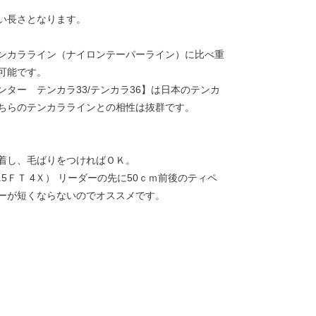
い長さとなります。
ンカラライン（ナイロンテーパーライン）に比べ重
可能です。
ター テンカラ33/テンカラ36】は日本のテンカ
ちらのテンカララインとの相性は抜群です。
着し、毛ばりをつければＯＫ。
7.5ＦＴ 4Ｘ） リーダーの先に50ｃｍ前後のティペ
ーが短くならないのでオススメです。