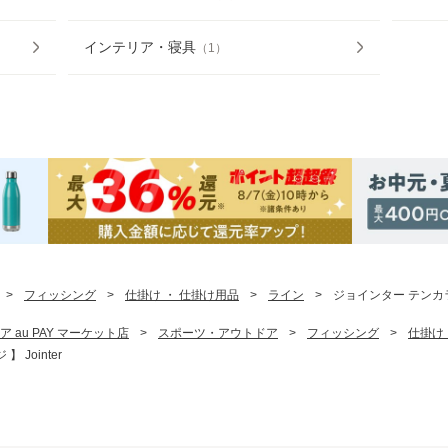
インテリア・寝具
（
1
）
>
フィッシング
>
仕掛け ・ 仕掛け用品
>
ライン
>
ジョインター テンカララ
ア au PAY マーケット店
>
スポーツ・アウトドア
>
フィッシング
>
仕掛け
Jointer