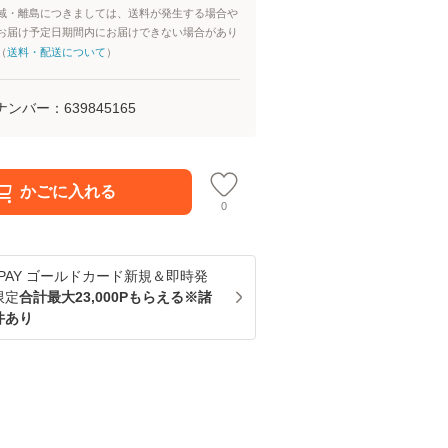
域・離島につきましては、送料が発生する場合や
お届け予定日期間内にお届けできない場合があり
（
送料・配送について
）
ナンバー：
639845165
かごに入れる
0
u PAY ゴールドカード新規＆即時発
限定
合計最大23,000Pもらえる※諸
件あり