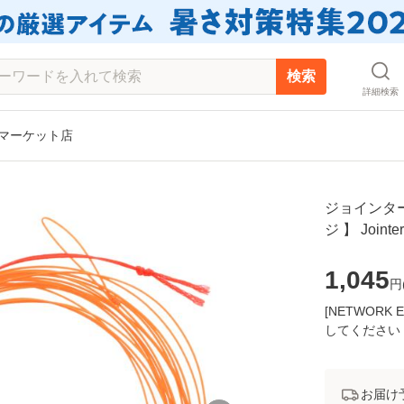
検索
詳細検索
Y マーケット店
ジョインター
ジ 】 Jointer
1,045
円
[NETWOR
してください
お届け