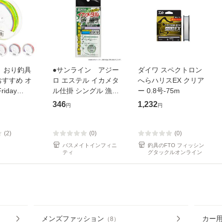
t】おり釣具
●サンライン アジー
ダイワ スペクトロン
すすめ オ
ロ エステル イカメタ
へらハリスEX クリア
iday
ル仕掛 シングル 漁火
ー 0.8号-75m
号・1.0号・
グリーン 【メール便
346
1,232
円
円
0号・3.0
配送可】
】200m
色マルチカラー
(2)
(0)
(0)
バスメイトインフィニ
釣具のFTO フィッシン
ティ
グタックルオンライン
メンズファッション
カー
（
8
）