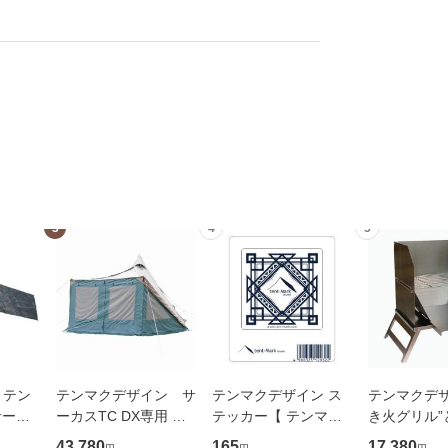
3
4
5
】 テン
テンマクデザイン サ
テンマクデザイン ス
テンマクデザ
サーカ
ーカスTC DX専用 フ
テッカー【 テンマク
き火グリル”と
ロントフラップ ワイ
ロゴ角型 白 】 tent-M
nt-Mark DE
43,780
165
17,380