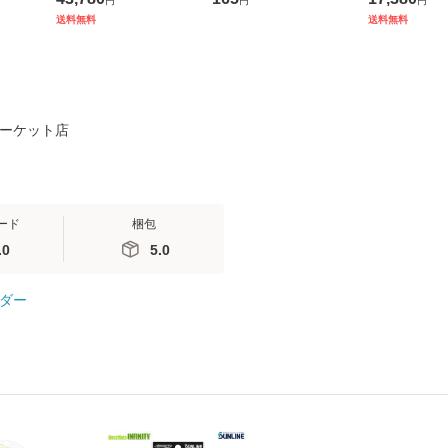
円
円
円
Mark
ド【ダックグリーン】
ark DESIGNS
送料無料
送料無料
オプショ
tent-Mark DESIGNS
(オプション品)
 マーケット店
ード
梱包
.0
5.0
ダー