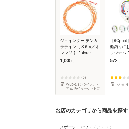
ジョインター テンカ
【6Cpos
ラライン【 3.6ｍ／オ
船釣りにお
レンジ 】 Jointer
リジナル Fr
PE【0.8
1,045
572
円
円
1.5号・2.
号・4.0号
10m/5
(0)
(ori
WILD-1オンラインスト
おり釣具
ア au PAY マーケット店
お店のカテゴリから商品を探す
スポーツ・アウトドア
（
301
）