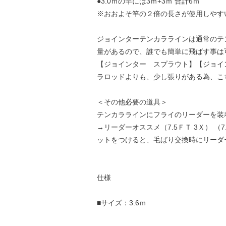
●3.0ｍの竿には3ｍ+3ｍ 合計6ｍ
※おおよそ竿の２倍の長さが使用しやす
ジョインターテンカララインは通常のテ
量があるので、誰でも簡単に飛ばす事は
【ジョインター スプラウト】【ジョイン
ラロッドよりも、少し張りがある為、こ
＜その他必要の道具＞
テンカララインにフライのリーダーを装
→リーダーオススメ（7.5ＦＴ 3Ｘ） （
ットをつけると、毛ばり交換時にリーダ
仕様
■サイズ：3.6ｍ