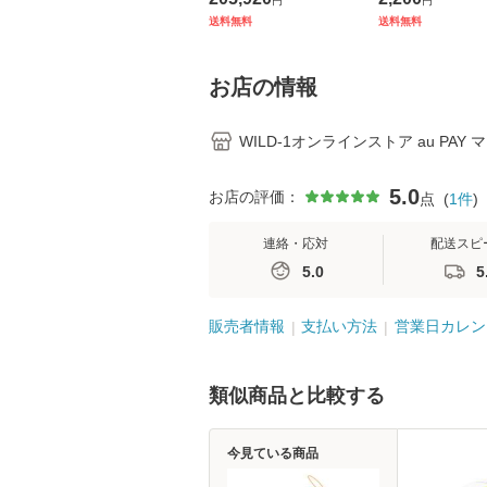
円
円
ル ロング PRO. アイ
ットハーフ tent-
送料無料
送料無料
ボリー セット FK-369
DESIGNS【 
( snow peak )
ン品 】
お店の情報
WILD-1オンラインストア au PAY
5.0
お店の評価：
点
(
1
件
)
連絡・応対
配送スピ
5.0
5
販売者情報
支払い方法
営業日カレン
類似商品と比較する
今見ている商品