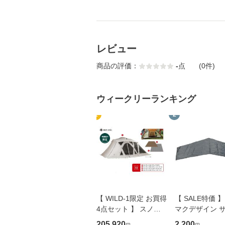
レビュー
商品の評価：
-
点
(0件)
ウィークリーランキング
1
2
【 WILD-1限定 お買得
【 SALE特価 
4点セット 】 スノー
マクデザイン 
ピーク リビングシェ
スTC BIG インナー マ
205,920
2,200