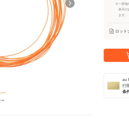
※一部地
表示の
ます。
ロット
a
行
条