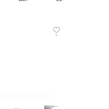
円
円
円
ベントパイプ Φ53mm
F 【 ワイルドクリア
】 tent-Mark DESIGN
tent-Mark DESIGNS
】
S
0