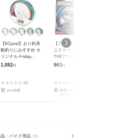
【6Cpost】おり釣具
【アウトレット】 ユ
Xブレイドジャ
船釣りにおすすめ オ
ニチカ ナイトゲーム
PEライン XBRA
リジナル Friday
THEアジ エステル
ップグレードX8
PE【0.8号・1.0号・
150m 0.3号 ナチュラ
タグラム 200m 
1,082
963
3,960
円
円
円
1.5号・2.0号・3.0
ルクリアー【ゆうパケ
1号
号・4.0号】500m
ット】
10m/5色マルチカラー
(0)
(0)
(0)
(ori
おり釣具
釣具のポイント au PAY
釣具のキャステ
マーケット店
au PAY マーケ
用品・バイク用品
（
5
）