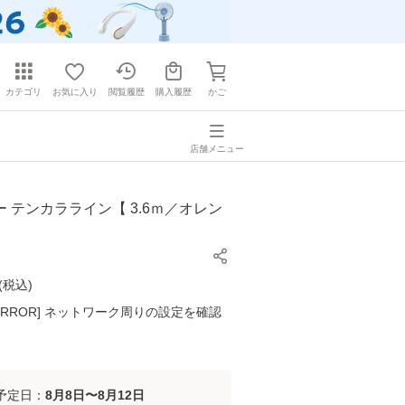
カテゴリ
お気に入り
閲覧履歴
購入履歴
かご
店舗メニュー
 テンカラライン【 3.6ｍ／オレン
(
税込
)
K ERROR] ネットワーク周りの設定を確認
予定日：
8月8日〜8月12日