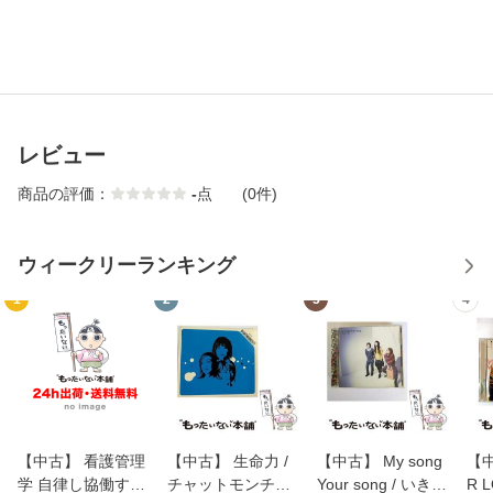
レビュー
商品の評価：
-
点
(0件)
ウィークリーランキング
1
2
3
4
【中古】 看護管理
【中古】 生命力 /
【中古】 My song
【中
学 自律し協働する
チャットモンチー /
Your song / いきも
R 