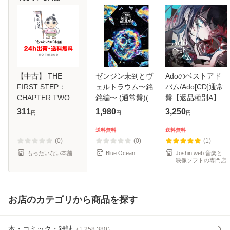
【中古】 THE
ゼンジン未到とヴ
Adoのベストアド
FIRST STEP：
ェルトラウム〜銘
バム/Ado[CD]通常
CHAPTER TWO /
銘編〜 (通常盤)(2
盤【返品種別A】
TREASURE / [CD]
枚組) [DVD]
311
1,980
3,250
円
円
円
【メール便送料無
料】
送料無料
送料無料
(0)
(0)
(1)
もったいない本舗
Blue Ocean
Joshin web 音楽と
映像ソフトの専門店
お店のカテゴリから商品を探す
本・コミック・雑誌
（
1,258,380
）