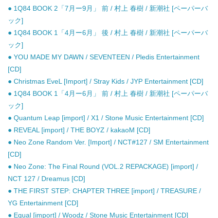
● 1Q84 BOOK 2「7月ー9月」 前 / 村上 春樹 / 新潮社 [ペーパーバ
ック]
● 1Q84 BOOK 1「4月ー6月」 後 / 村上 春樹 / 新潮社 [ペーパーバ
ック]
● YOU MADE MY DAWN / SEVENTEEN / Pledis Entertainment
[CD]
● Christmas EveL [Import] / Stray Kids / JYP Entertainment [CD]
● 1Q84 BOOK 1「4月ー6月」 前 / 村上 春樹 / 新潮社 [ペーパーバ
ック]
● Quantum Leap [import] / X1 / Stone Music Entertainment [CD]
● REVEAL [import] / THE BOYZ / kakaoM [CD]
● Neo Zone Random Ver. [Import] / NCT#127 / SM Entertainment
[CD]
● Neo Zone: The Final Round (VOL.2 REPACKAGE) [import] /
NCT 127 / Dreamus [CD]
● THE FIRST STEP: CHAPTER THREE [import] / TREASURE /
YG Entertainment [CD]
● Equal [import] / Woodz / Stone Music Entertainment [CD]