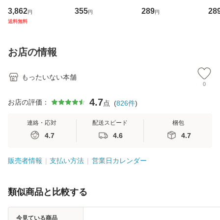
専門職の看護マネ
キューンレコード
のがかり / [CD]
産限
3,862
355
289
28
円
円
円
ジメントスキル 改
[CD]【メール便送
【メール便送料無
翔太
送料無料
訂第3版 (看護学テ
料無料】
料】
[C
キストNiCE) / 手島
料
恵 藤本幸三 / 南江
お店の情報
堂 [単行
もったいない本舗
0
4.7
お店の評価：
点
(
826
件
)
連絡・応対
配送スピード
梱包
4.7
4.6
4.7
販売者情報
支払い方法
営業日カレンダー
類似商品と比較する
今見ている商品