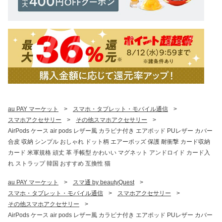
au PAY マーケット
>
スマホ・タブレット・モバイル通信
>
スマホアクセサリー
>
その他スマホアクセサリー
>
AirPods ケース air pods レザー風 カラビナ付き エアポッド PUレザー カバー
合皮 収納 シンプル おしゃれ ドット柄 エアーポッズ 保護 耐衝撃 カード収納
カード 米軍規格 頑丈 革 手帳型 かわいい マグネット アンドロイド カード入
れ ストラップ 韓国 おすすめ 互換性 猫
au PAY マーケット
>
スマ通 by beautyQuest
>
スマホ・タブレット・モバイル通信
>
スマホアクセサリー
>
その他スマホアクセサリー
>
AirPods ケース air pods レザー風 カラビナ付き エアポッド PUレザー カバー