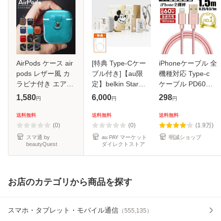
AirPods ケース air
[特典 Type-Cケー
iPhoneケーブル 全
pods レザー風 カ
ブル付き]【au限
機種対応 Type-c
ラビナ付き エアポ
定】belkin Star
ケーブル PD60W
ッド PUレザー カ
Mickey ギフトボッ
長さ0.25m 0.5m
1,580
6,000
298
円
円
円
バー 合皮 収納 シ
クス MagSafe対応
1m 1.5m急速充電
ンプル おしゃれ ド
モバイルバッテリ
データ転送 iPad
送料無料
送料無料
送料無料
ット柄 エアーポッ
ー + CellCube
iPhone17 Air 16
(0)
(0)
(1.9万)
ズ 保護
Type-C to Type-C
15 14 13 12pro
スマ通 by
au PAY マーケット
明誠ショップ
beautyQuest
ダイレクトストア
ma
お店のカテゴリから商品を探す
スマホ・タブレット・モバイル通信
（
555,135
）