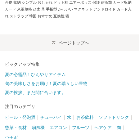
合皮 収納 シンプル おしゃれ ドット柄 エアーポッズ 保護 耐衝撃 カード収納
カード 米軍規格 頑丈 革 手帳型 かわいい マグネット アンドロイド カード入
れ ストラップ 韓国 おすすめ 互換性 猫
ページトップへ
ピックアップ特集
夏の必需品！ひんやりアイテム
旬の美味しさをお届け！夏の瑞々しい果物
夏の挨拶、まだ間に合います。
注目のカテゴリ
ビール・発泡酒
チューハイ
水
お茶飲料
ソフトドリンク
惣菜・食材
扇風機
エアコン
フルーツ
ヘアケア
肉
ウナギ