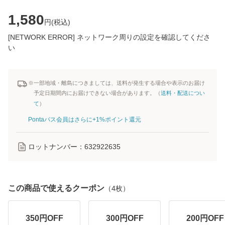
1,580
円(
税込
)
[NETWORK ERROR] ネットワーク周りの設定を確認してくださ
い
※一部地域・離島につきましては、送料が発生する場合や表示のお届け
予定日期間内にお届けできない場合があります。（
送料・配送につい
て
）
Pontaパス会員はさらに+1%ポイント還元
ロットナンバー：
632922635
この商品で使えるクーポン
（
4
枚）
350
円OFF
300
円OFF
200
円OFF