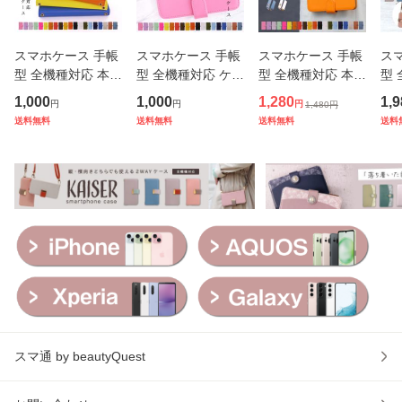
スマホケース 手帳
スマホケース 手帳
スマホケース 手帳
ス
型 全機種対応 本革
型 全機種対応 ケー
型 全機種対応 本革
型 
au Pixel 10 Pro Xp
ス S9 xperia AQU
スマホショルダー
ルダ
1,000
1,000
1,280
1,9
円
円
円
1,480
円
eria 1 VI VII SOG1
OS arrows Plus so
arrowswe2 iPhone
e1
送料無料
送料無料
送料無料
送料
4 AQUOS arrows
g14 iphone iPhone
17ProMax OPPO
帳型 
Plus OPPO Reno1
15Pro Max iPhone
Reno13A Pixelケ
ns
3A S25 BASIO iPh
16e Galaxy Ultra B
ース iPhoneケース
iP
one17e iPh
ASIO VII
iPhone Galax
ne 
スマ通 by beautyQuest