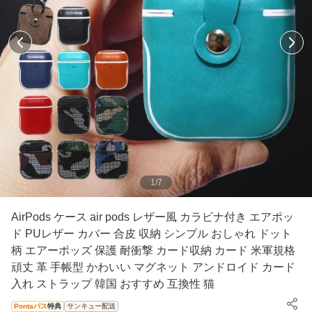
1
/
7
AirPods ケース air pods レザー風 カラビナ付き エアポッ
ド PUレザー カバー 合皮 収納 シンプル おしゃれ ドット
柄 エアーポッズ 保護 耐衝撃 カード収納 カード 米軍規格
頑丈 革 手帳型 かわいい マグネット アンドロイド カード
入れ ストラップ 韓国 おすすめ 互換性 猫
Pontaパス
特典
サンキュー配送