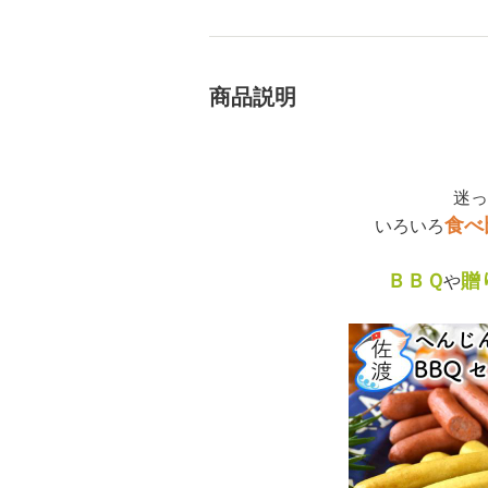
商品説明
迷っ
食べ
いろいろ
ＢＢＱ
贈
や