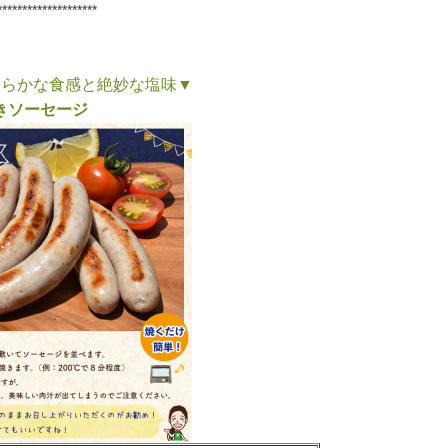
********************
なめらかな食感と絶妙な塩味▼
きソーセージ