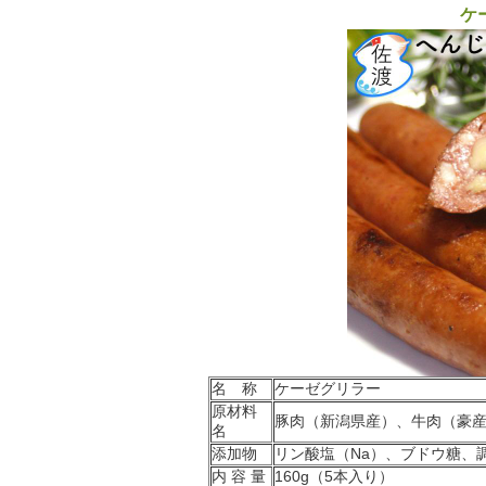
ケ
名 称
ケーゼグリラー
原材料
豚肉（新潟県産）、牛肉（豪
名
添加物
リン酸塩（Na）、ブドウ糖、調
内 容 量
160g（5本入り）