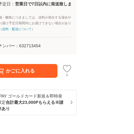
予定日：
営業日で7日以内に発送致しま
域・離島につきましては、送料が発生する場合や
お届け予定日期間内にお届けできない場合があり
（
送料・配送について
）
ナンバー：
632713454
かごに入れる
0
u PAY ゴールドカード新規＆即時発
限定
合計最大23,000Pもらえる※諸
件あり