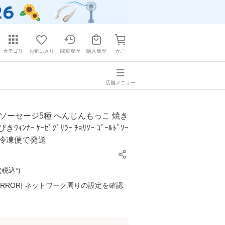
カテゴリ
お気に入り
閲覧履歴
購入履歴
かご
店舗メニュー
 ソーセージ5種 へんじんもっこ 焼き
きｳｨﾝﾅｰ ｹｰｾﾞｸﾞﾘﾗｰ ﾁｮﾘｿｰ ｺﾞｰﾙﾄﾞｿｰ
ール冷凍便で発送
(
税込*
)
K ERROR] ネットワーク周りの設定を確認