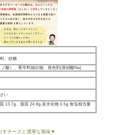
料、砂糖
ノ酸）、香辛料抽出物、発色剤(亜硝酸Na)
下さい
質 13.7g、脂質 24.8g 炭水化物 0.5g 食塩相当量
出すチーズと濃厚な風味▼