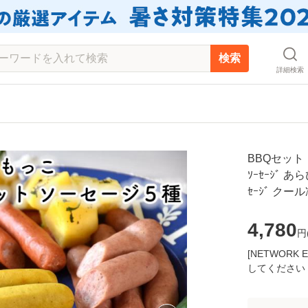
検索
詳細検索
BBQセット
ｿｰｾｰｼﾞ あらび
ｾｰｼﾞ ク
4,780
円
[NETWOR
してください