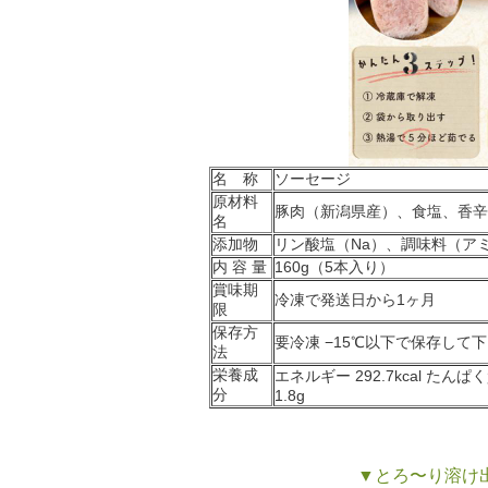
名 称
ソーセージ
原材料
豚肉（新潟県産）、食塩、香辛
名
添加物
リン酸塩（Na）、調味料（アミ
内 容 量
160g（5本入り）
賞味期
冷凍で発送日から1ヶ月
限
保存方
要冷凍 −15℃以下で保存して
法
栄養成
エネルギー 292.7kcal たんぱく
分
1.8g
▼とろ〜り溶け