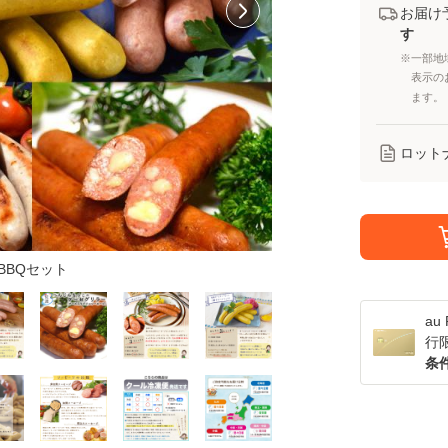
お届け
す
※一部地
表示の
ます。
ロット
BBQセット
a
行
条