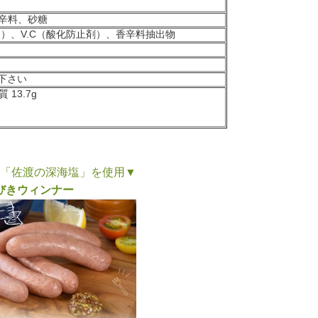
辛料、砂糖
）、V.C（酸化防止剤）、香辛料抽出物
て下さい
 13.7g
「佐渡の深海塩」を使用▼
びきウィンナー