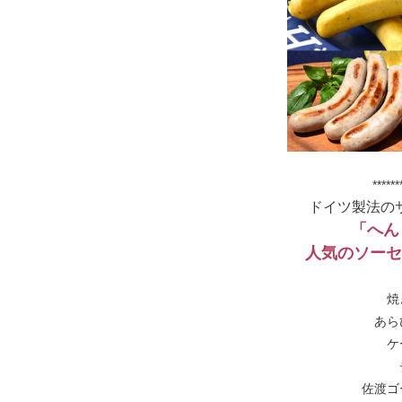
******
ドイツ製法の
「へん
人気のソーセ
焼
あら
ケ
佐渡ゴ