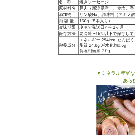
名 称
焼きソーセージ
原材料名
豚肉（新潟県産）、食塩、香
添加物
リン酸Na、調味料（アミノ酸
内 容 量
160g（5本入り）
賞味期限
冷凍で発送日から1ヶ月
保存方法
要冷凍 −15℃以下で保存し
エネルギー 294kcal たんぱく質
栄養成分
脂質 24.8g 炭水化物0.6g
食塩相当量 2.0g
▼ミネラル豊富な
あら