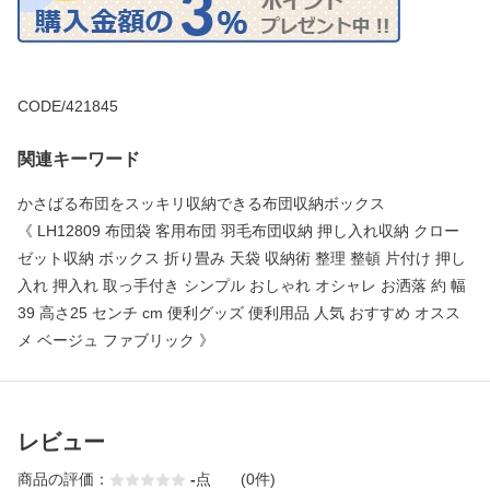
CODE/421845
関連キーワード
かさばる布団をスッキリ収納できる布団収納ボックス
《 LH12809 布団袋 客用布団 羽毛布団収納 押し入れ収納 クロー
ゼット収納 ボックス 折り畳み 天袋 収納術 整理 整頓 片付け 押し
入れ 押入れ 取っ手付き シンプル おしゃれ オシャレ お洒落 約 幅
39 高さ25 センチ cm 便利グッズ 便利用品 人気 おすすめ オスス
メ ベージュ ファブリック 》
レビュー
商品の評価：
-
点
(0件)