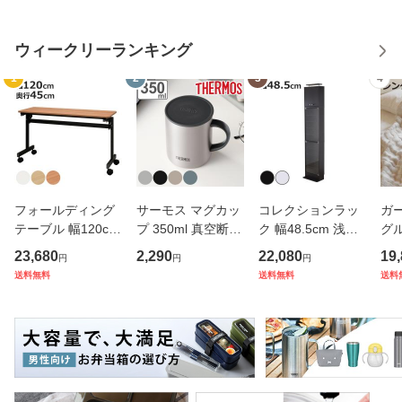
ウィークリーランキング
1
2
3
4
フォールディング
サーモス マグカッ
コレクションラッ
ガ
テーブル 幅120cm
プ 350ml 真空断熱
ク 幅48.5cm 浅型
グ
奥行き45cm キャ
フタ付き ステンレ
上置きセット ショ
ン 
23,680
2,290
22,080
19
円
円
円
スター付き 折りた
ス JDG-352 （ Th
ーケース （ ウィス
（ 
送料無料
送料無料
送料
たみ （ 法人限定
ermos ステンレス
キー棚 突っ張り コ
40
テーブル 長机 スタ
マグカップ 蓋付き
レクションケース
ット
ッキング 会議机 ミ
マグ カップ 保温
ガラス製 ガラスケ
綿 
ーティング
保冷 保温
ース キ
プル