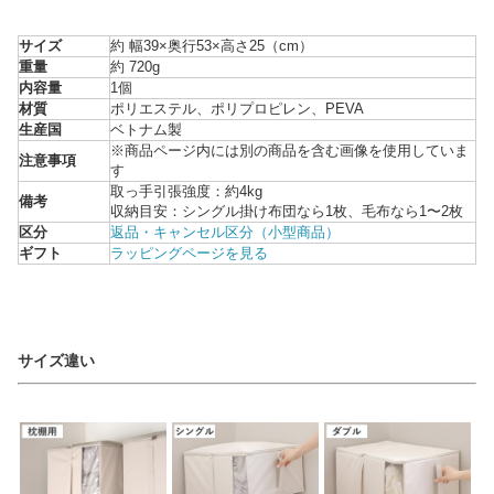
サイズ
約 幅39×奥行53×高さ25（cm）
重量
約 720g
内容量
1個
材質
ポリエステル、ポリプロピレン、PEVA
生産国
ベトナム製
※商品ページ内には別の商品を含む画像を使用していま
注意事項
す
取っ手引張強度：約4kg
備考
収納目安：シングル掛け布団なら1枚、毛布なら1〜2枚
区分
返品・キャンセル区分（小型商品）
ギフト
ラッピングページを見る
サイズ違い