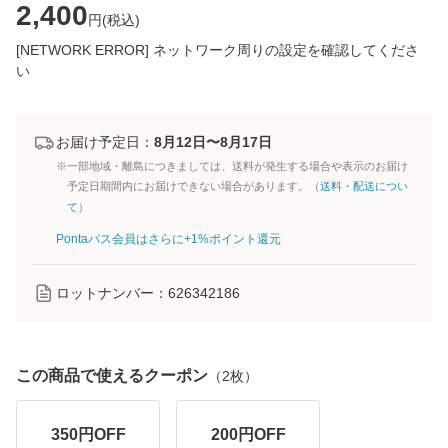
2,400
円(
税込
)
[NETWORK ERROR] ネットワーク周りの設定を確認してくださ
い
お届け予定日：
8月12日〜8月17日
※一部地域・離島につきましては、送料が発生する場合や表示のお届け
予定日期間内にお届けできない場合があります。（
送料・配送につい
て
）
Pontaパス会員はさらに+1%ポイント還元
ロットナンバー：
626342186
この商品で使えるクーポン
（
2
枚）
350
円OFF
200
円OFF