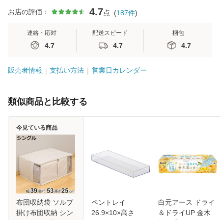
4.7
お店の評価：
点
(
187
件
)
連絡・応対
配送スピード
梱包
4.7
4.7
4.7
販売者情報
支払い方法
営業日カレンダー
類似商品と比較する
今見ている商品
布団収納袋 ソルブ
ペントレイ
白元アース ドライ
掛け布団収納 シン
26.9×10×高さ
＆ドライUP 金木