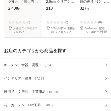
グル用 （ 掛け布団
2.9cm クリアシン
犀の香り 450mL×3
シングル 毛布 棚上
プルケース (100円
個 返品種別A
2,400
110
327
円
円
円
自立 持ち手付き ク
ショップ 100円均
ローゼット 奥行53
一 100均一 100均)
布団 収納 ケース
(0)
(0)
(0)
布
お弁当グッズのカラ
100円雑貨＆日用品
Joshin web 家電・
フルBOX
卸−ＢＡＢＡＢＡ
PC・ホビー専門店
お店のカテゴリから商品を探す
キッチン・食器・調理
（
31,604
）
インテリア・寝具
（
27,528
）
日用品・文房具・手芸用品
（
16,005
）
花・ガーデン・DIY工具
（
5,493
）