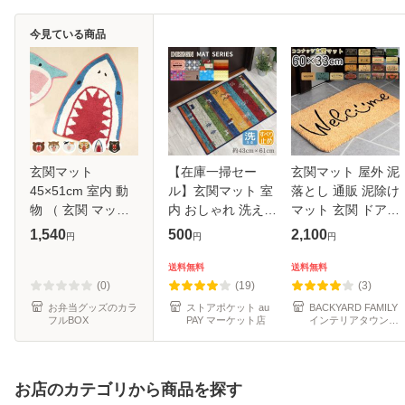
今見ている商品
玄関マット
【在庫一掃セー
玄関マット 屋外 泥
45×51cm 室内 動
ル】玄関マット 室
落とし 通販 泥除け
物 （ 玄関 マット
内 おしゃれ 洗える
マット 玄関 ドアマ
アクセントマット
転写プリントマッ
ット ココヤシ コイ
1,540
500
2,100
円
円
円
屋内 洗える 手洗い
ト 約43×61cm 選
ヤーマット エント
インド綿 おしゃれ
べるデザイン マル
ランスマット アク
送料無料
送料無料
かわいい おもしろ
チカラー キッチン
セントマット 泥除
(0)
(19)
(3)
アニマル イ
マット アク
け マ
お弁当グッズのカラ
ストアポケット au
BACKYARD FAMILY
フルBOX
PAY マーケット店
インテリアタウン
au PAY マーケット
店
お店のカテゴリから商品を探す