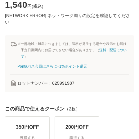
1,540
円(
税込
)
[NETWORK ERROR] ネットワーク周りの設定を確認してくださ
い
※一部地域・離島につきましては、送料が発生する場合や表示のお届け
予定日期間内にお届けできない場合があります。（
送料・配送につい
て
）
Pontaパス会員はさらに+1%ポイント還元
ロットナンバー：
625991987
この商品で使えるクーポン
（
2
枚）
350
円OFF
200
円OFF
獲得する
獲得する