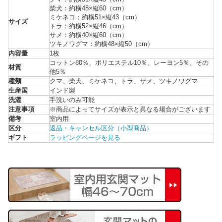
柴犬：約横48×縦60（cm）
ミケネコ：約横51×縦43（cm）
サイズ
トラ：約横52×縦46（cm）
サメ：約横40×縦60（cm）
ツキノワグマ：約横48×縦50（cm）
内容量
1枚
コットン80％、ポリエステル10％、レーヨン5％、その
材質
他5％
種類
クマ、柴犬、ミケネコ、トラ、サメ、ツキノワグマ
生産国
インド製
洗濯
手洗いのみ可能
注意事項
※商品によってサイズが表示と異なる場合がございます
備考
室内用
区分
返品・キャンセル区分（小型商品）
ギフト
ラッピングページを見る