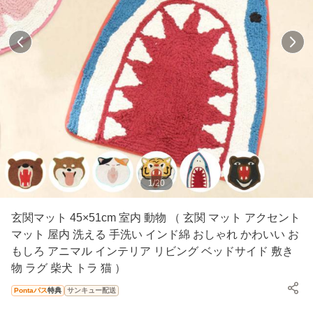
1
/
20
玄関マット 45×51cm 室内 動物 （ 玄関 マット アクセント
マット 屋内 洗える 手洗い インド綿 おしゃれ かわいい お
もしろ アニマル インテリア リビング ベッドサイド 敷き
物 ラグ 柴犬 トラ 猫 ）
Pontaパス
特典
サンキュー配送