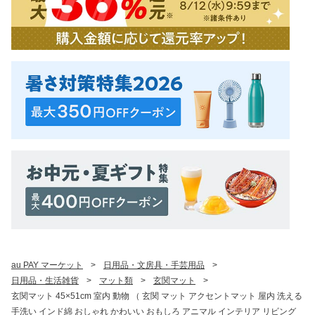
au PAY マーケット
>
日用品・文房具・手芸用品
>
日用品・生活雑貨
>
マット類
>
玄関マット
>
玄関マット 45×51cm 室内 動物 （ 玄関 マット アクセントマット 屋内 洗える
手洗い インド綿 おしゃれ かわいい おもしろ アニマル インテリア リビング