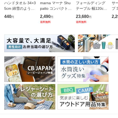
ハンドタオル 34×3
marna マーナ Shu
フォールディング
サ
5cm 綿雪のような
patto コンパクトバ
テーブル 幅120cm
プ 
タオル ベルベット
ッグ M／2020 S46
奥行き45cm キャ
フ
440
2,490
23,680
2,2
円
円
円
カラー （ タオル
7 （ シュパット エ
スター付き 折りた
ス 
送料無料
送料無料
ウォッシュタオル
コバッグ マイバッ
たみ （ 法人限定
er
ハンカチタオル ハ
グ エコバック 買い
テーブル 長机 スタ
マ
ンカチ 洗面タオル
物バッグ 洗濯可能
ッキング 会議机 ミ
マグ
綿 コッ
北欧 コ
ーティング
保冷