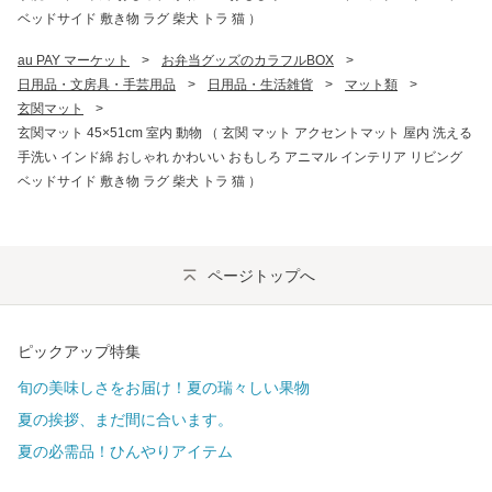
ベッドサイド 敷き物 ラグ 柴犬 トラ 猫 ）
au PAY マーケット
>
お弁当グッズのカラフルBOX
>
日用品・文房具・手芸用品
>
日用品・生活雑貨
>
マット類
>
玄関マット
>
玄関マット 45×51cm 室内 動物 （ 玄関 マット アクセントマット 屋内 洗える
手洗い インド綿 おしゃれ かわいい おもしろ アニマル インテリア リビング
ベッドサイド 敷き物 ラグ 柴犬 トラ 猫 ）
ページトップへ
ピックアップ特集
旬の美味しさをお届け！夏の瑞々しい果物
夏の挨拶、まだ間に合います。
夏の必需品！ひんやりアイテム