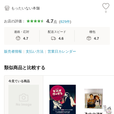
もったいない本舗
0
4.7
お店の評価：
点
(
829
件
)
連絡・応対
配送スピード
梱包
4.7
4.6
4.7
販売者情報
支払い方法
営業日カレンダー
類似商品と比較する
今見ている商品