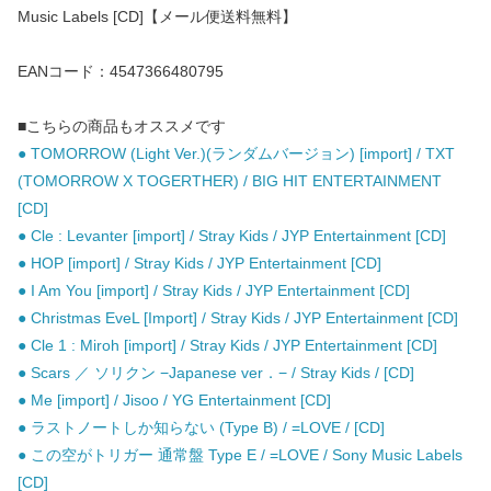
Music Labels [CD]【メール便送料無料】
EANコード：4547366480795
■こちらの商品もオススメです
● TOMORROW (Light Ver.)(ランダムバージョン) [import] / TXT
(TOMORROW X TOGERTHER) / BIG HIT ENTERTAINMENT
[CD]
● Cle : Levanter [import] / Stray Kids / JYP Entertainment [CD]
● HOP [import] / Stray Kids / JYP Entertainment [CD]
● I Am You [import] / Stray Kids / JYP Entertainment [CD]
● Christmas EveL [Import] / Stray Kids / JYP Entertainment [CD]
● Cle 1 : Miroh [import] / Stray Kids / JYP Entertainment [CD]
● Scars ／ ソリクン −Japanese ver．− / Stray Kids / [CD]
● Me [import] / Jisoo / YG Entertainment [CD]
● ラストノートしか知らない (Type B) / =LOVE / [CD]
● この空がトリガー 通常盤 Type E / =LOVE / Sony Music Labels
[CD]