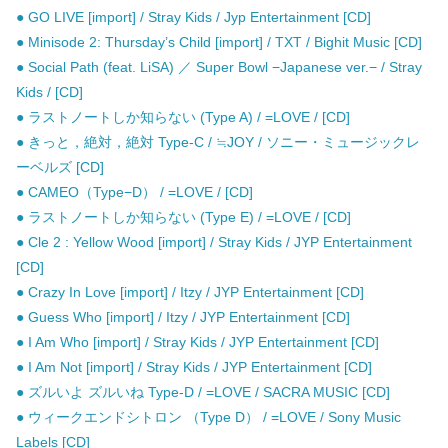
● GO LIVE [import] / Stray Kids / Jyp Entertainment [CD]
● Minisode 2: Thursday’s Child [import] / TXT / Bighit Music [CD]
● Social Path (feat. LiSA) ／ Super Bowl −Japanese ver.− / Stray
Kids / [CD]
● ラストノートしか知らない (Type A) / =LOVE / [CD]
● きっと，絶対，絶対 Type-C / ≒JOY / ソニー・ミュージックレ
ーベルズ [CD]
● CAMEO（Type−D） / =LOVE / [CD]
● ラストノートしか知らない (Type E) / =LOVE / [CD]
● Cle 2 : Yellow Wood [import] / Stray Kids / JYP Entertainment
[CD]
● Crazy In Love [import] / Itzy / JYP Entertainment [CD]
● Guess Who [import] / Itzy / JYP Entertainment [CD]
● I Am Who [import] / Stray Kids / JYP Entertainment [CD]
● I Am Not [import] / Stray Kids / JYP Entertainment [CD]
● ズルいよ ズルいね Type-D / =LOVE / SACRA MUSIC [CD]
● ウィークエンドシトロン （Type D） / =LOVE / Sony Music
Labels [CD]