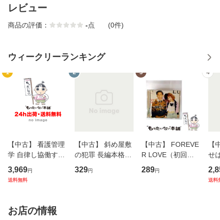
レビュー
商品の評価：
-
点
(0件)
ウィークリーランキング
1
2
3
4
【中古】 看護管理
【中古】 斜め屋敷
【中古】 FOREVE
【
学 自律し協働する
の犯罪 長編本格推
R LOVE（初回生
せば
専門職の看護マネ
理小説 (光文社文
産限定盤） / 清水
VD
3,969
329
289
2,8
円
円
円
ジメントスキル 改
庫) / 島田荘司 / 光
翔太×加藤ミリヤ /
タ
送料無料
送料
訂第3版 (看護学テ
文社 [文庫]【メー
[CD]【メール便送
ター
キストNiCE) / 手島
ル便送料無料】
料無料】
VD
恵 藤本幸三 / 南江
料
お店の情報
堂 [単行