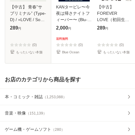
【中古】 青春”サ
KANタービレ〜今
【中古】
ブリミナル” (Type-
夜は帰さナイトフ
FOREVER
D) / =LOVE / Sony
ィーバー〜 (Blu-
LOVE（初回生産
Music Labels [CD]
ray)
限定盤） / 清水翔
289
2,000
289
円
円
円
【メール便送料無
太×加藤ミリヤ /
料】
[CD]【メール便送
送料無料
料無料】
(0)
(0)
(0)
もったいない本舗
Blue Ocean
もったいない本舗
お店のカテゴリから商品を探す
本・コミック・雑誌
（
1,253,088
）
音楽・映像
（
151,139
）
ゲーム機・ゲームソフト
（
280
）