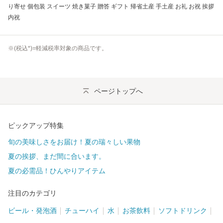
り寄せ 個包装 スイーツ 焼き菓子 贈答 ギフト 帰省土産 手土産 お礼 お祝 挨拶
内祝
※(
税込
*)=軽減税率対象の商品です。
ページトップへ
ピックアップ特集
旬の美味しさをお届け！夏の瑞々しい果物
夏の挨拶、まだ間に合います。
夏の必需品！ひんやりアイテム
注目のカテゴリ
ビール・発泡酒
チューハイ
水
お茶飲料
ソフトドリンク