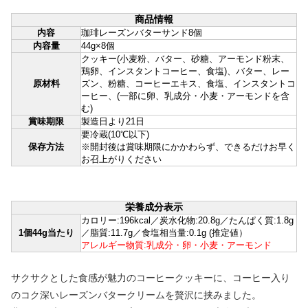
商品情報
内容
珈琲レーズンバターサンド8個
内容量
44g×8個
クッキー(小麦粉、バター、砂糖、アーモンド粉末、
鶏卵、インスタントコーヒー、食塩)、バター、レー
原材料
ズン、粉糖、コーヒーエキス、食塩、インスタントコ
ーヒー、(一部に卵、乳成分・小麦・アーモンドを含
む)
賞味期限
製造日より21日
要冷蔵(10℃以下)
保存方法
※開封後は賞味期限にかかわらず、できるだけお早く
お召上がりください
栄養成分表示
カロリー:196kcal／炭水化物:20.8g／たんぱく質:1.8g
1個44g当たり
／脂質:11.7g／食塩相当量:0.1g (推定値）
アレルギー物質:乳成分・卵・小麦・アーモンド
サクサクとした食感が魅力のコーヒークッキーに、コーヒー入り
のコク深いレーズンバタークリームを贅沢に挟みました。