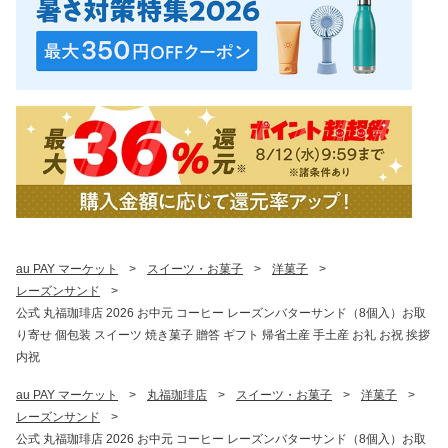
au PAY マーケット
>
スイーツ・お菓子
>
洋菓子
>
レーズンサンド
>
公式 丸福珈琲店 2026 お中元 コーヒー レーズンバターサンド（8個入）お取
り寄せ 個包装 スイーツ 焼き菓子 贈答 ギフト 帰省土産 手土産 お礼 お祝 挨拶
内祝
au PAY マーケット
>
丸福珈琲店
>
スイーツ・お菓子
>
洋菓子
>
レーズンサンド
>
公式 丸福珈琲店 2026 お中元 コーヒー レーズンバターサンド（8個入）お取