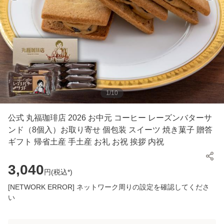
1
/
10
公式 丸福珈琲店 2026 お中元 コーヒー レーズンバターサ
ンド（8個入）お取り寄せ 個包装 スイーツ 焼き菓子 贈答
ギフト 帰省土産 手土産 お礼 お祝 挨拶 内祝
3,040
円(
税込*
)
[NETWORK ERROR] ネットワーク周りの設定を確認してくださ
い