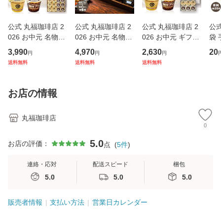
公式 丸福珈琲店 2
公式 丸福珈琲店 2
公式 丸福珈琲店 2
公式
026 お中元 名物プ
026 お中元 名物プ
026 お中元 ギフト
袋
リン 珈琲プリン2
リン6個とコーヒー
スイーツ プリン 食
3,990
4,970
2,630
20
円
円
円
種12個詰合せ 食べ
ゼリー6個 セット
べ比べ 6個 セット
送料無料
送料無料
送料無料
比べセット 濃厚 ス
スイーツ お取り寄
選べる 名物プリン
イーツ お取り寄せ
せ ギフト 贈答 帰
珈琲プリン コーヒ
老舗の味 ギフト 贈
省土産 手土産 お礼
ー 詰め合わせ 少人
お店の情報
答 帰省
お祝 挨
数
丸福珈琲店
0
5.0
お店の評価：
点
(
5
件
)
連絡・応対
配送スピード
梱包
5.0
5.0
5.0
販売者情報
支払い方法
営業日カレンダー