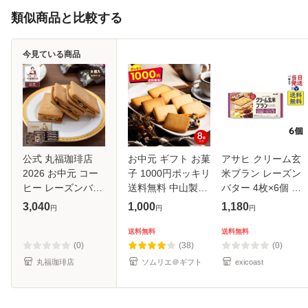
類似商品と比較する
今見ている商品
公式 丸福珈琲店
お中元 ギフト お菓
アサヒ クリーム玄
2026 お中元 コー
子 1000円ポッキリ
米ブラン レーズン
ヒー レーズンバタ
送料無料 中山製菓
バター 4枚×6個 賞
ーサンド（8個入）
レーズンサンド 8
味期限2027/05
3,040
1,000
1,180
円
円
円
お取り寄せ 個包装
個 メール便 ポスト
スイーツ 焼き菓子
投函 のし・包装・
送料無料
送料無料
贈答 ギフト 帰省土
メッセージカード
(0)
(38)
(0)
産 手土
不可 お
丸福珈琲店
ソムリエ＠ギフト
exicoast