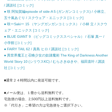
/ 講談社 [コミック]
● 咲 阿知賀編episode of side-A 5 (ガンガンコミックス) / 小林立、
五十嵐あぐり / スクウェア・エニックス [コミック]
● 咲ーSakiー 15 （ヤングガンガンコミックス） / 小林 立 / スクウ
ェア・エニックス [コミック]
● BLUE GIANT 9 （ビッグコミックススペシャル） / 石塚 真一 /
小学館 [コミック]
● FAIRY TAIL 62 / 真島 ヒロ / 講談社 [コミック]
● 異世界魔王と召喚少女の奴隷魔術 The King of Darkness Another
World Story 10 (シリウスKC) / むらさきゆきや、福田直叶 / 講談
社 [コミック]
■通常２４時間以内に発送可能です。
■メール便は、１冊から送料無料です。
宅急便の場合、2,500円以上送料無料です。
※「代引き」ご希望の方は宅急便をご選択下さい。