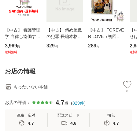
【中古】 看護管理
【中古】 斜め屋敷
【中古】 FOREVE
【
学 自律し協働する
の犯罪 長編本格推
R LOVE（初回生
せば
専門職の看護マネ
理小説 (光文社文
産限定盤） / 清水
VD
3,969
329
289
2,8
円
円
円
ジメントスキル 改
庫) / 島田荘司 / 光
翔太×加藤ミリヤ /
タ
送料無料
送料
訂第3版 (看護学テ
文社 [文庫]【メー
[CD]【メール便送
ター
キストNiCE) / 手島
ル便送料無料】
料無料】
VD
恵 藤本幸三 / 南江
料
お店の情報
堂 [単行
もったいない本舗
0
4.7
お店の評価：
点
(
829
件
)
連絡・応対
配送スピード
梱包
4.7
4.6
4.7