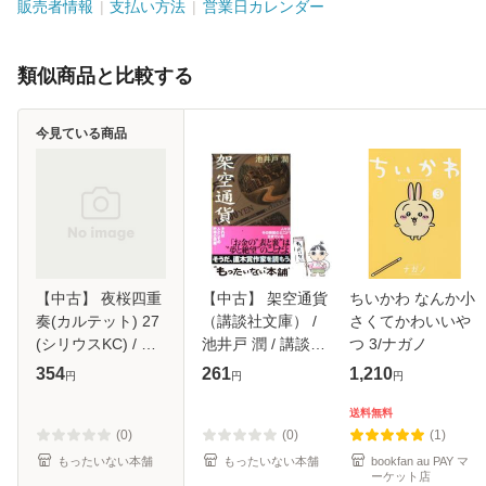
販売者情報
支払い方法
営業日カレンダー
類似商品と比較する
今見ている商品
【中古】 夜桜四重
【中古】 架空通貨
ちいかわ なんか小
奏(カルテット) 27
（講談社文庫） /
さくてかわいいや
(シリウスKC) / ヤ
池井戸 潤 / 講談社
つ 3/ナガノ
スダスズヒト / 講
[文庫]【メール便送
354
261
1,210
円
円
円
談社 [コミック]
料無料】
【メール便送料無
送料無料
料】
(0)
(0)
(1)
もったいない本舗
もったいない本舗
bookfan au PAY マ
ーケット店