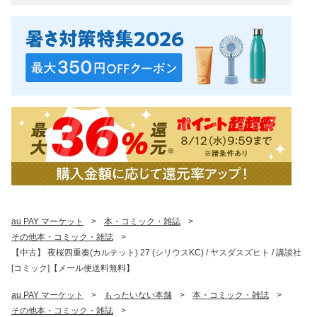
au PAY マーケット
>
本・コミック・雑誌
>
その他本・コミック・雑誌
>
【中古】 夜桜四重奏(カルテット) 27 (シリウスKC) / ヤスダスズヒト / 講談社
[コミック]【メール便送料無料】
au PAY マーケット
>
もったいない本舗
>
本・コミック・雑誌
>
その他本・コミック・雑誌
>