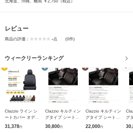
北海道、沖縄、離島 ￥2,750（税込）
レビュー
商品の評価：
-
点
(0件)
ウィークリーランキング
1
2
3
4
Clazzio ライン シ
Clazzio キルティン
Clazzio キルティン
Cl
ートカバー オデッ
グタイプ シートカ
グタイプ シートカ
グ
セイ RB1 / RB2 E
バー ウィッシュ Z
バー ヴィッツ KSP
バ
31,378
30,800
22,000
30
円
円
円
H-0427 クラッツ
NE10G / ZNE14G
130 ET-1054 クラ
GS