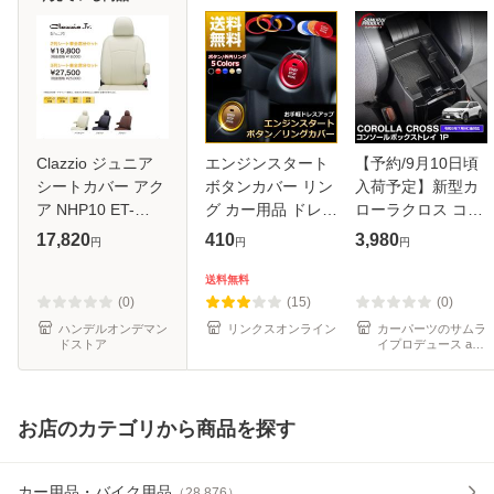
Clazzio ジュニア
エンジンスタート
【予約/9月10日頃
シートカバー アク
ボタンカバー リン
入荷予定】新型カ
ア NHP10 ET-
グ カー用品 ドレス
ローラクロス コン
1061 クラッツィオ
アップ アクセサリ
ソールボックスト
17,820
410
3,980
円
円
円
Jr
ー パーツ プッシュ
レイ 1P 滑り止め
トヨタ マツダ ダイ
ゴムマット付き
送料無料
ハツ スバル レクサ
2026年7月マイナ
(0)
(15)
(0)
ス
ーチェンジ後対応
ハンデルオンデマン
リンクスオンライン
カーパーツのサムラ
ドストア
イプロデュース au
PAY マーケット店
お店のカテゴリから商品を探す
カー用品・バイク用品
（
28,876
）