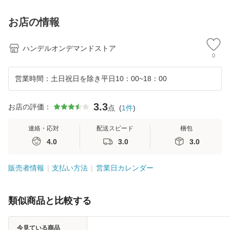
ィオ
ET-0208 クラッツ
ッツィオ
W 
ィオ
ツ
お店の情報
ハンデルオンデマンドストア
0
営業時間：土日祝日を除き平日10：00~18：00
3.3
お店の評価：
点
(
1
件
)
連絡・応対
配送スピード
梱包
4.0
3.0
3.0
販売者情報
支払い方法
営業日カレンダー
類似商品と比較する
今見ている商品