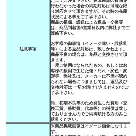
た上でご注文下さい。在庫確認の質問を
行わなかった場合の納期対応は可能な限
り対応させて頂きますが、その時の在庫
状況による事をご了承下さい。
商品の損傷、誤送による返品・交換等
は、商品到着後5営業日以内に弊社までご
連絡下さい。
お客様の御事情（イメージ違い・誤落札
注意事項
等）による返品対応は、致しかねます。
商品不良の場合は、良品と交換させて頂
きます。
一度ご使用になられたもの、もしくはお
客様の原因で生じた傷・汚れ・変色・変
形等、弊社又は、メーカーに不備が認め
られない場合につきましては、返品及び
交換対応は 一切お請けできませんのでご
了承下さい。
尚、初期不良等のため発生した費用（交
換工賃、移動費、代車等）の補償は致し
ておりませんのでご納得頂ける方のみご
落札ください。
※商品掲載画像はイメージ画像になりま
す。