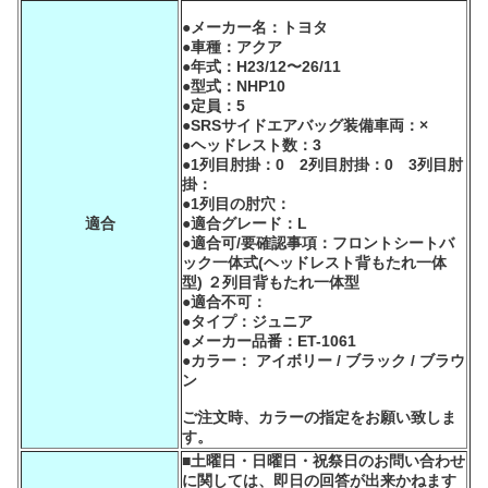
●メーカー名：トヨタ
●車種：アクア
●年式：H23/12〜26/11
●型式：NHP10
●定員：5
●SRSサイドエアバッグ装備車両：×
●ヘッドレスト数：3
●1列目肘掛：0 2列目肘掛：0 3列目肘
掛：
●1列目の肘穴：
適合
●適合グレード：L
●適合可/要確認事項：フロントシートバ
ック一体式(ヘッドレスト背もたれ一体
型) ２列目背もたれ一体型
●適合不可：
●タイプ：ジュニア
●メーカー品番：ET-1061
●カラー： アイボリー / ブラック / ブラウ
ン
ご注文時、カラーの指定をお願い致しま
す。
■土曜日・日曜日・祝祭日のお問い合わせ
に関しては、即日の回答が出来かねます