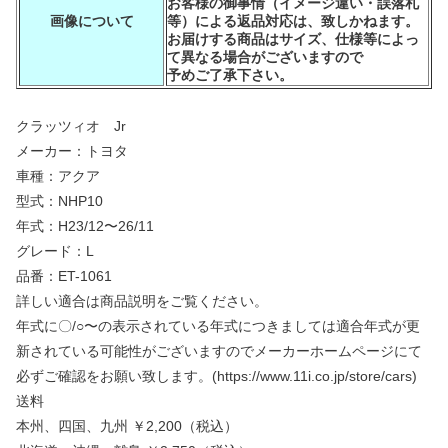
お客様の御事情（イメージ違い・誤落札
画像について
等）による返品対応は、致しかねます。
お届けする商品はサイズ、仕様等によっ
て異なる場合がございますので
予めご了承下さい。
クラッツィオ Jr
メーカー：トヨタ
車種：アクア
型式：NHP10
年式：H23/12〜26/11
グレード：L
品番：ET-1061
詳しい適合は商品説明をご覧ください。
年式に〇/○〜の表示されている年式につきましては適合年式が更
新されている可能性がございますのでメーカーホームページにて
必ずご確認をお願い致します。(https://www.11i.co.jp/store/cars)
送料
本州、四国、九州 ￥2,200（税込）