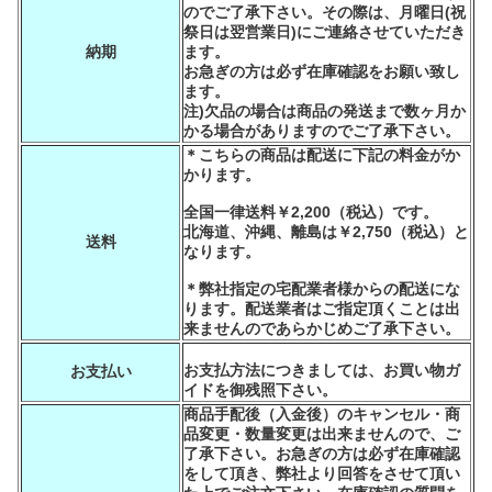
のでご了承下さい。その際は、月曜日(祝
祭日は翌営業日)にご連絡させていただき
納期
ます。
お急ぎの方は必ず在庫確認をお願い致し
ます。
注)欠品の場合は商品の発送まで数ヶ月か
かる場合がありますのでご了承下さい。
＊こちらの商品は配送に下記の料金がか
かります。
全国一律送料￥2,200（税込）です。
北海道、沖縄、離島は￥2,750（税込）と
送料
なります。
＊弊社指定の宅配業者様からの配送にな
ります。配送業者はご指定頂くことは出
来ませんのであらかじめご了承下さい。
お支払方法につきましては、お買い物ガ
お支払い
イドを御残照下さい。
商品手配後（入金後）のキャンセル・商
品変更・数量変更は出来ませんので、ご
了承下さい。お急ぎの方は必ず在庫確認
をして頂き、弊社より回答をさせて頂い