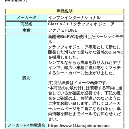
商品説明
メーカー名
イレブンインターナショナル
商品名
Clazzio Jｒ / クラッツィオ ジュニア
車種
アクア ET-1061
新開発BioPVCを使用したベーシックモデ
ル
クラッツィオジュニア専用として新たに
開発した滑らかで柔らかな質感のBioPVC
を採用しました。
シンプルながらも曲線を取り入れたデザ
インで、幅広い車種に違和感なくマッチ
するシートカバーに仕上がりました。
説明
注)商品画像はイメージ画像です。
*本商品のお取付けには装着する車両に適
合しているか確認が必要です。下記の適
合をご確認の上、お間違いのないように
ご注文お願い致します。詳しくはメーカ
ーホームページをご覧になられるか、車
両情報を弊社までメールでお知らせくだ
さい。
メーカーHP車種適合
https://www.11i.co.jp/store/cars