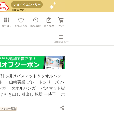
カテゴリ
お気に入り
閲覧履歴
購入履歴
かご
店舗メニュー
洗面下引っ掛けバスマット＆タオルハン
ト （ 山崎実業 プレートシリーズ バ
ンガー タオルハンガー バスマット掛
け 引き出し 引出し 乾燥 一時干し ホ
サンキュー配送