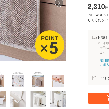
2,310
円
[NETWOR
してください
お届け
※一部地
表示の
ます。
日曜日限
で、最大
ロット