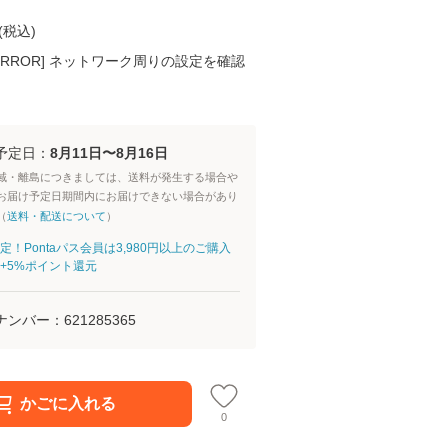
(
税込
)
K ERROR] ネットワーク周りの設定を確認
予定日：
8月11日〜8月16日
域・離島につきましては、送料が発生する場合や
お届け予定日期間内にお届けできない場合があり
（
送料・配送について
）
定！Pontaパス会員は3,980円以上のご購入
+5%ポイント還元
ナンバー：
621285365
かごに入れる
0