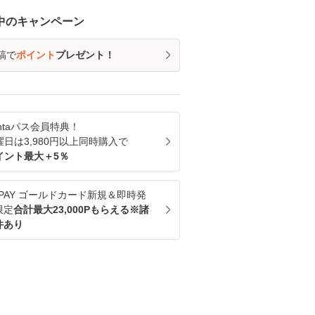
中のキャンペーン
稿で
ポイント
プレゼント！
ntaパス
会員特典！
曜日は
3,980
円以上同時購入で
イント最大＋
5
％
u PAY ゴールドカード新規＆即時発
限定
合計最大23,000Pもらえる※諸
件あり