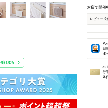
お店で開催
レビュー投
Po
日
ポ
を受け取る
a
行
条