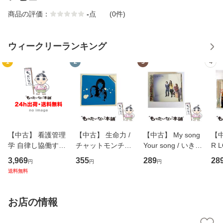
商品の評価：
-
点
(0件)
ウィークリーランキング
1
2
3
4
【中古】 看護管理
【中古】 生命力 /
【中古】 My song
【中
学 自律し協働する
チャットモンチー /
Your song / いきも
R 
専門職の看護マネ
キューンレコード
のがかり / [CD]
産限
3,969
355
289
28
円
円
円
ジメントスキル 改
[CD]【メール便送
【メール便送料無
翔太
送料無料
訂第3版 (看護学テ
料無料】
料】
[C
キストNiCE) / 手島
料
恵 藤本幸三 / 南江
お店の情報
堂 [単行