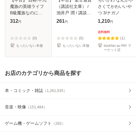
魔族の英雄ライフ
（講談社文庫） /
さくてかわいいや
B級魔族なのにチ
池井戸 潤 / 講談社
つ 3/ナガノ
ートダンジョンを
[文庫]【メール便送
312
261
1,210
円
円
円
作ってしまった結
料無料】
果 5 (シリウスKC)
送料無料
/ あまうい白一、こ
(0)
(0)
(1)
ねこねこ /
もったいない本舗
もったいない本舗
bookfan au PAY マ
ーケット店
お店のカテゴリから商品を探す
本・コミック・雑誌
（
1,261,035
）
音楽・映像
（
151,484
）
ゲーム機・ゲームソフト
（
282
）