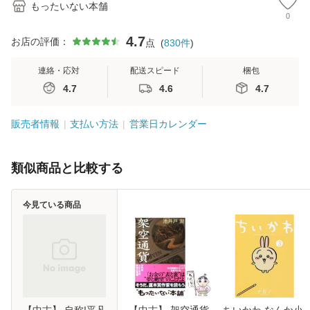
もったいない本舗
0
4.7
お店の評価：
点
(
830
件
)
連絡・応対
配送スピード
梱包
4.7
4.6
4.7
販売者情報
支払い方法
営業日カレンダー
類似商品と比較する
今見ている商品
【中古】 自称!平凡
【中古】 架空通貨
ちいかわ なんか小