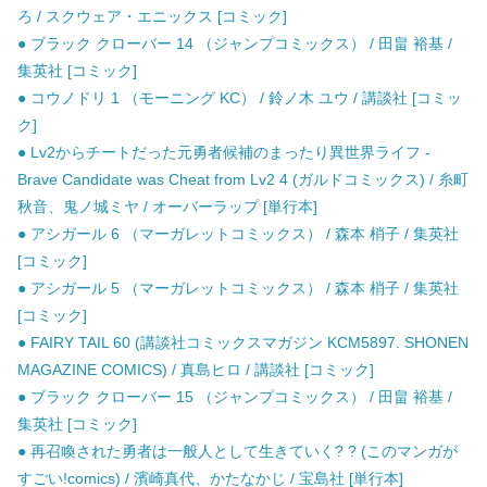
ろ / スクウェア・エニックス [コミック]
● ブラック クローバー 14 （ジャンプコミックス） / 田畠 裕基 /
集英社 [コミック]
● コウノドリ 1 （モーニング KC） / 鈴ノ木 ユウ / 講談社 [コミッ
ク]
● Lv2からチートだった元勇者候補のまったり異世界ライフ -
Brave Candidate was Cheat from Lv2 4 (ガルドコミックス) / 糸町
秋音、鬼ノ城ミヤ / オーバーラップ [単行本]
● アシガール 6 （マーガレットコミックス） / 森本 梢子 / 集英社
[コミック]
● アシガール 5 （マーガレットコミックス） / 森本 梢子 / 集英社
[コミック]
● FAIRY TAIL 60 (講談社コミックスマガジン KCM5897. SHONEN
MAGAZINE COMICS) / 真島ヒロ / 講談社 [コミック]
● ブラック クローバー 15 （ジャンプコミックス） / 田畠 裕基 /
集英社 [コミック]
● 再召喚された勇者は一般人として生きていく? ? (このマンガが
すごい!comics) / 濱崎真代、かたなかじ / 宝島社 [単行本]