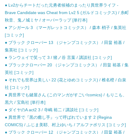
● Lv2からチートだった元勇者候補のまったり異世界ライフ -
Brave Candidate was Cheat from Lv2 5 (ガルドコミックス) / 糸町
秋音、鬼ノ城ミヤ / オーバーラップ [単行本]
● アシガール 3 （マーガレットコミックス） / 森本 梢子 / 集英社
[コミック]
● ブラック クローバー 13 （ジャンプコミックス） / 田畠 裕基 /
集英社 [コミック]
● ランウェイで笑って 3 / 猪ノ谷 言葉 / 講談社 [コミック]
● ブラッククローバー 20 （ジャンプコミックス） / 田畠 裕基 / 集
英社 [コミック]
● それでも世界は美しい 22 (花とゆめコミックス) / 椎名橙 / 白泉
社 [コミック]
● 異世界でも鍵屋さん (このマンガがすごい!comics) / もりこも、
黒六 / 宝島社 [単行本]
● ダイヤのA act2 3 / 寺嶋 裕二 / 講談社 [コミック]
● 異世界で『黒の癒し手』って呼ばれています 2 (Regina
COMICS) / ふじま美耶、村上ゆいち / アルファポリス [コミック]
● ブラック クローバー 12 （ジャンプコミックス） / 田畠 裕基 /