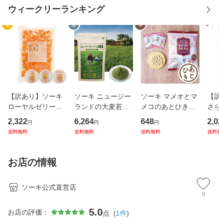
ウィークリーランキング
1
2
3
4
【訳あり】ソーキ
ソーキ ニュージー
ソーキ マメオとマ
【
ローヤルゼリーキ
ランドの大麦若葉
メコのあとひきみ
さ
ャンディ 400g ビ
270g 青汁 有機JA
そ大豆 120g（8gx
リ
2,322
6,264
648
2,0
円
円
円
タミンC 女王蜂 ゆ
S ティムさん 食物
15） お茶菓子 栄
ャン
送料無料
送料無料
送料無料
送料
ず
繊維 葉酸
養機能食品 カルシ
ど
ウム イソフラボン
含有
国産 大豆 給食
シ
お店の情報
ル
ソーキ公式直営店
0
5.0
お店の評価：
点
(
1
件
)