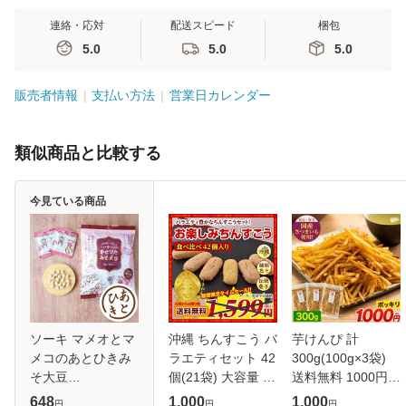
連絡・応対
配送スピード
梱包
5.0
5.0
5.0
販売者情報
支払い方法
営業日カレンダー
類似商品と比較する
今見ている商品
ソーキ マメオとマ
沖縄 ちんすこう バ
芋けんぴ 計
メコのあとひきみ
ラエティセット 42
300g(100g×3袋)
そ大豆
個(21袋) 大容量 お
送料無料 1000円ポ
120g（8gx15） お
菓子 スイーツ 訳あ
ッキリ 便利な 小分
648
1,000
1,000
円
円
円