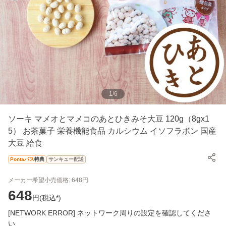
1
/
6
ソーキ マメオとマメコのあとひきみそ大豆 120g（8gx1
5） お茶菓子 栄養機能食品 カルシウム イソフラボン 国産
大豆 給食
Pontaパス
特典
サンキュー配送
メーカー希望小売価格:
648
円
648
円(
税込*
)
[NETWORK ERROR] ネットワーク周りの設定を確認してくださ
い