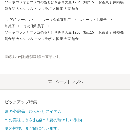
ソーキ マメオとマメコのあとひきみそ大豆 120g（8gx15） お茶菓子 栄養機
能食品 カルシウム イソフラボン 国産 大豆 給食
au PAY マーケット
>
ソーキ公式直営店
>
スイーツ・お菓子
>
和菓子
>
その他和菓子
>
ソーキ マメオとマメコのあとひきみそ大豆 120g（8gx15） お茶菓子 栄養機
能食品 カルシウム イソフラボン 国産 大豆 給食
※(
税込
*)=軽減税率対象の商品です。
ページトップへ
ピックアップ特集
夏の必需品！ひんやりアイテム
旬の美味しさをお届け！夏の瑞々しい果物
夏の挨拶、まだ間に合います。