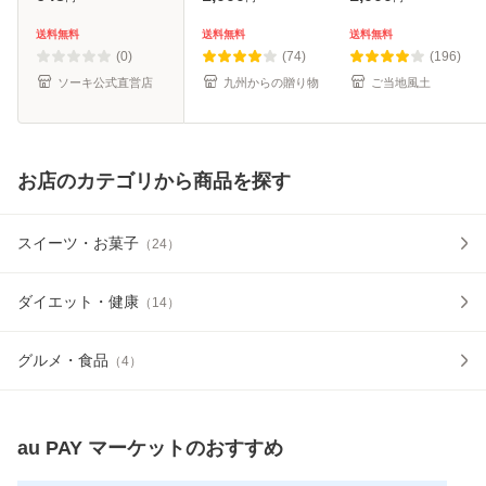
茶菓子 栄養機能食
り お取り寄せ ギフ
け 芋ケンピ スイー
品 カルシウム イソ
ト 詰め合わせ
ツ 和菓子 個包装
送料無料
送料無料
送料無料
フラボン 国産 大豆
かりんとう 芋 さつ
(0)
(74)
(196)
給食
まいも お菓子
ソーキ公式直営店
九州からの贈り物
ご当地風土
お店のカテゴリから商品を探す
スイーツ・お菓子
（
24
）
ダイエット・健康
（
14
）
グルメ・食品
（
4
）
au PAY マーケット
のおすすめ