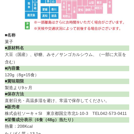
■名称
菓子
■原材料名
大豆（国産）、砂糖、みそ／サンゴカルシウム、（一部に大豆を
含む）
■内容量
120g（8g×15食）
■賞味期限
製造より9ヶ月
■保存方法
直射日光・高温多湿を避け、常温で保存してください。
■販売者
株式会社ソーキ＋SI 東京都国立市北1-10-3 TEL042-573-0411
■栄養成分表示（6食（48g）当たり）
熱量：208Kcal
たんぱく質：13.1g