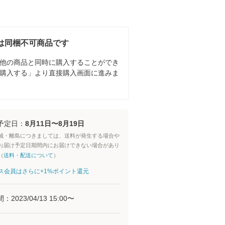
は同梱不可商品です
他の商品と同時に購入することができ
購入する」より直接購入画面に進みま
予定日：
8月11日〜8月19日
域・離島につきましては、送料が発生する場合や
お届け予定日期間内にお届けできない場合があり
（
送料・配送について
）
aパス会員はさらに+1%ポイント還元
間：
2023/04/13 15:00
〜