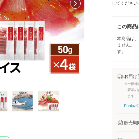
してください
この商品
本商品は、
ません。「
す。
お届け
※一部地
表示の
ます。
Pont
販売期