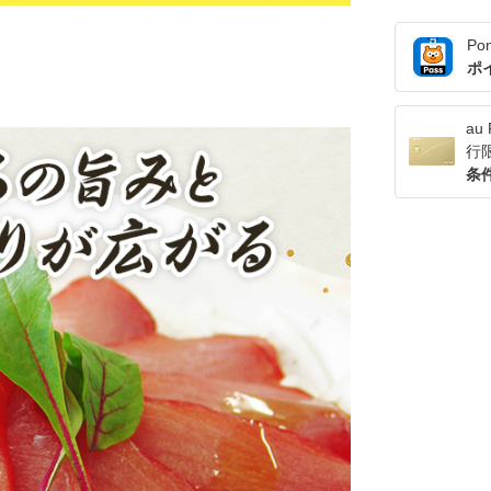
Po
ポ
a
行
条