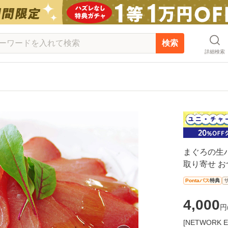
検索
詳細検索
まぐろの生ハ
取り寄せ お
Pontaパス
特典
4,000
円
[NETWOR