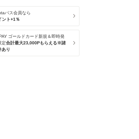
ntaパス
会員なら
イント+
1
％
u PAY ゴールドカード新規＆即時発
限定
合計最大23,000Pもらえる※諸
件あり