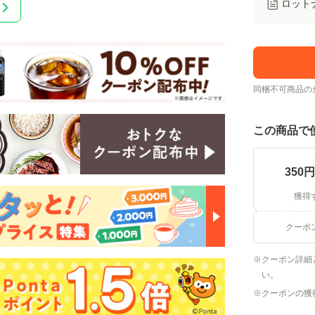
ロット
同梱不可商品の
この商品で
350
円
獲得
クーポ
クーポン詳細
い。
クーポンの獲