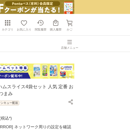
カテゴリ
お気に入り
閲覧履歴
購入履歴
かご
店舗メニュー
ムスライス4袋セット 人気 定番 お
つまみ
サンキュー配送
(
税込*
)
K ERROR] ネットワーク周りの設定を確認