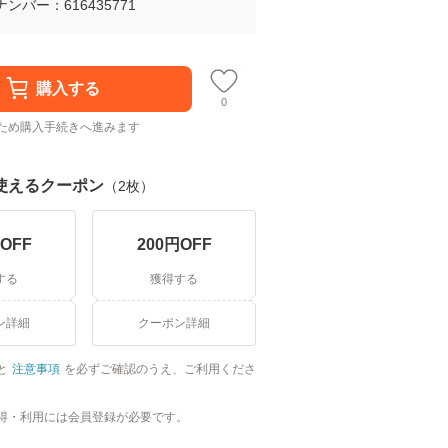
ナンバー：
616435771
購入する
0
ため購入手続きへ進みます
使えるクーポン
（
2
枚）
OFF
200
円OFF
する
獲得する
ン詳細
クーポン詳細
と
注意事項
を必ずご確認のうえ、ご利用くださ
得・利用には会員登録が必要です。