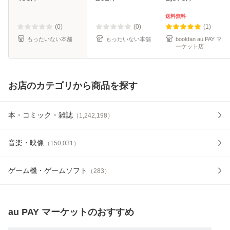
collection） / 野杜
料無料】
もち / 笠倉出版社
送料無料
[コミック]【メール
(0)
(0)
(1)
便送料無料】
もったいない本舗
もったいない本舗
bookfan au PAY マ
ーケット店
お店のカテゴリから商品を探す
本・コミック・雑誌
（
1,242,198
）
音楽・映像
（
150,031
）
ゲーム機・ゲームソフト
（
283
）
au PAY マーケット
のおすすめ