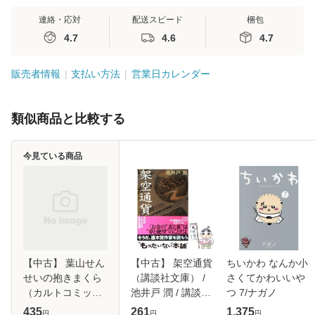
連絡・応対
配送スピード
梱包
4.7
4.6
4.7
販売者情報
支払い方法
営業日カレンダー
類似商品と比較する
今見ている商品
【中古】 葉山せん
【中古】 架空通貨
ちいかわ なんか小
せいの抱きまくら
（講談社文庫） /
さくてかわいいや
（カルトコミック
池井戸 潤 / 講談社
つ 7/ナガノ
ス equal
[文庫]【メール便送
435
261
1,375
円
円
円