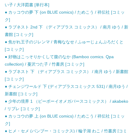
い子 / 大洋図書 [単行本]
● カッコウの夢 下 (on BLUE comics) / ためこう / 祥伝社 [コミッ
ク]
● ラブネスト 2nd 下 （ディアプラス コミックス） / 南月 ゆう / 新
書館 [コミック]
● 焦がれ王子のジレンマ / 青梅ななせ / ふゅーじょんぷろだくと
[コミック]
● 好物はこっそりかくして腹のなか (Bamboo comics. Qpa
collection) / 蔓沢つた子 / 竹書房 [コミック]
● ラブネスト 下 （ディアプラス コミックス） / 南月 ゆう / 新書館
[コミック]
● チェンジワールド 下 (ディアプラスコミックス 531) / 南月ゆう /
新書館 [コミック]
● 少年の境界 1 （ビーボーイオメガバースコミックス） / akabeko
/ リブレ [コミック]
● カッコウの夢 上 (on BLUE comics) / ためこう / 祥伝社 [コミッ
ク]
● ヒメ・セメ (バンブー・コミックス) / 輪子湖 わこ / 竹書房 [コミ