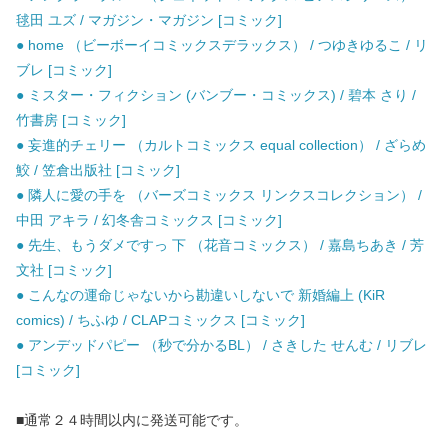
毬田 ユズ / マガジン・マガジン [コミック]
● home （ビーボーイコミックスデラックス） / つゆきゆるこ / リ
ブレ [コミック]
● ミスター・フィクション (バンブー・コミックス) / 碧本 さり /
竹書房 [コミック]
● 妄進的チェリー （カルトコミックス equal collection） / ざらめ
鮫 / 笠倉出版社 [コミック]
● 隣人に愛の手を （バーズコミックス リンクスコレクション） /
中田 アキラ / 幻冬舎コミックス [コミック]
● 先生、もうダメですっ 下 （花音コミックス） / 嘉島ちあき / 芳
文社 [コミック]
● こんなの運命じゃないから勘違いしないで 新婚編上 (KiR
comics) / ちふゆ / CLAPコミックス [コミック]
● アンデッドパピー （秒で分かるBL） / さきした せんむ / リブレ
[コミック]
■通常２４時間以内に発送可能です。