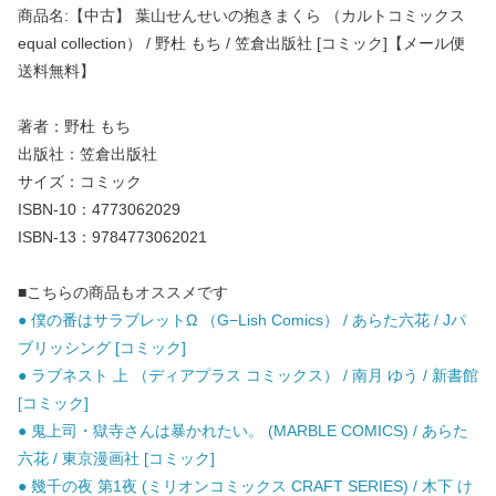
商品名:【中古】 葉山せんせいの抱きまくら （カルトコミックス
equal collection） / 野杜 もち / 笠倉出版社 [コミック]【メール便
送料無料】
著者：野杜 もち
出版社：笠倉出版社
サイズ：コミック
ISBN-10：4773062029
ISBN-13：9784773062021
■こちらの商品もオススメです
● 僕の番はサラブレットΩ （G−Lish Comics） / あらた六花 / Jパ
ブリッシング [コミック]
● ラブネスト 上 （ディアプラス コミックス） / 南月 ゆう / 新書館
[コミック]
● 鬼上司・獄寺さんは暴かれたい。 (MARBLE COMICS) / あらた
六花 / 東京漫画社 [コミック]
● 幾千の夜 第1夜 (ミリオンコミックス CRAFT SERIES) / 木下 け