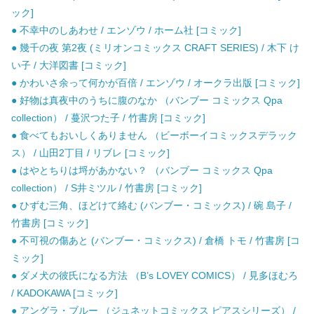
ック]
● 不幸中のしあわせ / エンゾウ / ホーム社 [コミック]
● 幾千の夜 第2夜 (ミリオンコミックス CRAFT SERIES) / 木下 け
い子 / 大洋図書 [コミック]
● かわいさ余って何かが百倍 / エンゾウ / オークラ出版 [コミック]
● 好物は真夜中のうちに腹のなか （バンブー コミックス Qpa
collection） / 蔓沢つた子 / 竹書房 [コミック]
● 食べてもおいしくありません （ビーボーイコミックスデラック
ス） / 山田2丁目 / リブレ [コミック]
● はやとちりは埒があかない？ （バンブー コミックス Qpa
collection） / S井ミツル / 竹書房 [コミック]
● ひずむ三角、ほどけて絡む (バンブー・コミックス) / 碗 島子 /
竹書房 [コミック]
● 不可視の傷あと (バンブー・コミックス) / 倉橋 トモ / 竹書房 [コ
ミック]
● ダメ犬の彼氏になる方法 （B’s LOVEY COMICS） / 見多ほむろ
/ KADOKAWA [コミック]
● アングラ・ブルー （ジュネットコミックス ピアスシリーズ） /