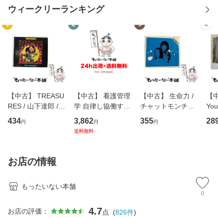
ウィークリーランキング
1
2
3
4
【中古】 TREASU
【中古】 看護管理
【中古】 生命力 /
【中
RES / 山下達郎 /
学 自律し協働する
チャットモンチー /
You
イーストウエス
専門職の看護マネ
キューンレコード
のがか
434
3,862
355
28
円
円
円
ト・ジャパン [CD]
ジメントスキル 改
[CD]【メール便送
【
送料無料
【メール便送料無
訂第3版 (看護学テ
料無料】
料
料】
キストNiCE) / 手島
恵 藤本幸三 / 南江
お店の情報
堂 [単行
もったいない本舗
0
4.7
お店の評価：
点
(
826
件
)