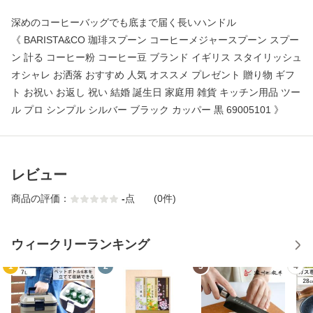
深めのコーヒーバッグでも底まで届く長いハンドル
《 BARISTA&CO 珈琲スプーン コーヒーメジャースプーン スプー
ン 計る コーヒー粉 コーヒー豆 ブランド イギリス スタイリッシュ
オシャレ お洒落 おすすめ 人気 オススメ プレゼント 贈り物 ギフ
ト お祝い お返し 祝い 結婚 誕生日 家庭用 雑貨 キッチン用品 ツー
ル プロ シンプル シルバー ブラック カッパー 黒 69005101 》
レビュー
商品の評価：
-
点
(0件)
ウィークリーランキング
1
2
3
4