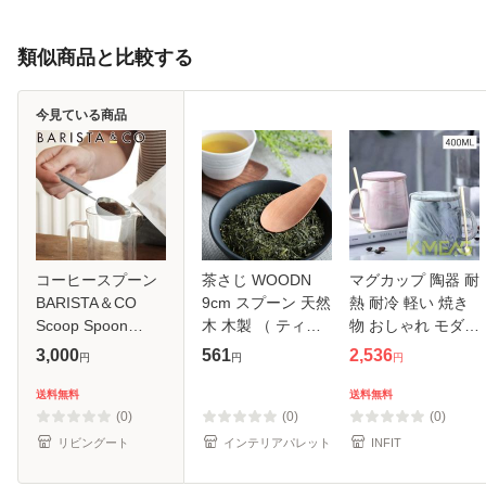
類似商品と比較する
今見ている商品
コーヒースプーン
茶さじ WOODN
マグカップ 陶器 耐
BARISTA＆CO
9cm スプーン 天然
熱 耐冷 軽い 焼き
Scoop Spoon
木 木製 （ ティー
物 おしゃれ モダン
Black （ バリスタ
メジャー 茶匙 茶葉
コーヒーカップ テ
3,000
561
2,536
円
円
円
＆コー スクープメ
計量 カトラリー サ
ィーカップ コーヒ
ジャースプーン コ
オ メジャースプー
ーマグ シンプル か
送料無料
送料無料
ーヒーメジャー コ
ン 茶杓 木 おしゃ
わいい 可愛い ナチ
(0)
(0)
(0)
ーヒー 計量スプー
れ かわい
ュ
リビングート
インテリアパレット
INFIT
ン