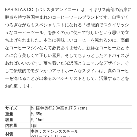
BARISTA＆CO（バリスタアンドコー）は、イギリス南部の沿岸に
拠点を持つ英国生まれのコーヒーツールブランドです。自宅でく
つろぎながらもスペシャリストになれる「機能的でスタイリッシ
ュなコーヒーツール」を多くの人に使って欲しいという思いで立
ち上げられました。本当に美味しいコーヒーを淹れるのに、高価
なコーヒーマシンなんて必要ありません。新鮮なコーヒー豆とそ
れに合う美しくて正しい器具、そしてちょっとしたアドバイスが
あればいいのです。落ち着いた光沢感とミニマルなデザイン、そ
して伝統的でモダンかつアットホームなスタイルは、真のコーヒ
ーを淹れることが出来るスペシャリストとして、活躍することを
お約束します。
サイズ
約 幅4×奥行2.3×高さ17.5（cm）
重量
約 65g
容量
約 15ml
内容量
1個
本体：ステンレススチール
材質
グリップ：シリコーン