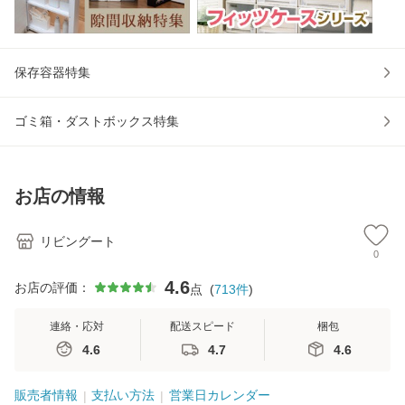
保存容器特集
ゴミ箱・ダストボックス特集
お店の情報
リビングート
0
4.6
お店の評価：
点
(
713
件
)
連絡・応対
配送スピード
梱包
4.6
4.7
4.6
販売者情報
支払い方法
営業日カレンダー