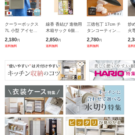
クーラーボックス
線香 香結び 進物用
三徳包丁 17cm チ
炒め
7L 小型 アイセル1
木箱サック 6個入
タンコーティング
火専
0 ハードタイプ （
り ギフト （ お線
濃州正宗 日本製 （
モ
2,180
2,850
2,780
2,3
円
円
円
保冷 クーラーBOX
香 微煙 仏壇 お墓
包丁 万能包丁 料理
ル
送料無料
送料無料
送料無料
送料
保冷ボックス クー
参り お彼岸 法事
包丁 分化包丁 17
深
ラーバッグ 冷蔵ボ
お盆 供養 日本香堂
センチ 175mm 17
直
ックス 7リットル
プレゼント 贈り物
5ミリ チタン 錆び
ン 
クーラー
）
にくい 切
K 