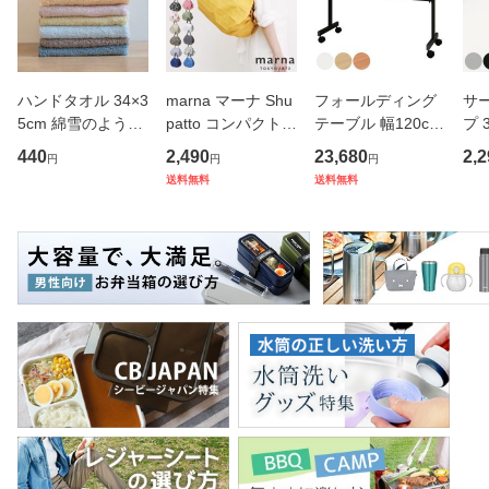
ハンドタオル 34×3
marna マーナ Shu
フォールディング
サ
5cm 綿雪のような
patto コンパクトバ
テーブル 幅120cm
プ 
タオル ベルベット
ッグ M／2020 S46
奥行き45cm キャ
フ
440
2,490
23,680
2,2
円
円
円
カラー （ タオル
7 （ シュパット エ
スター付き 折りた
ス 
送料無料
送料無料
ウォッシュタオル
コバッグ マイバッ
たみ （ 法人限定
er
ハンカチタオル ハ
グ エコバック 買い
テーブル 長机 スタ
マ
ンカチ 洗面タオル
物バッグ 洗濯可能
ッキング 会議机 ミ
マグ
綿 コッ
北欧 コ
ーティング
保冷