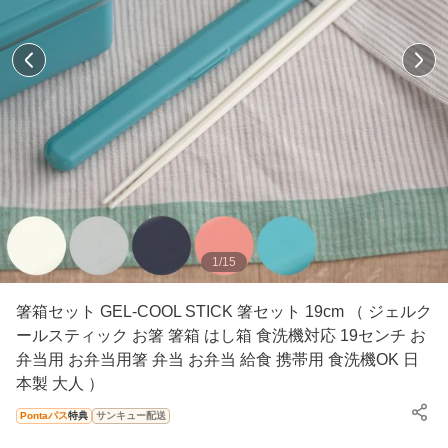
1
/
15
箸箱セット GEL-COOL STICK 箸セット 19cm （ ジェルク
ールスティック お箸 箸箱 はし箱 食洗機対応 19センチ お
弁当用 お弁当用箸 弁当 お弁当 給食 携帯用 食洗機OK 日
本製 大人 ）
Pontaパス
特典
サンキュー配送