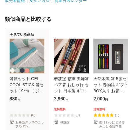
販売者情報
支払い方法
営業日カレンダー
類似商品と比較する
今見ている商品
箸箱セット GEL-
若狭塗 彩重 夫婦箸
天然木製 箸 5膳セ
COOL STICK 箸セ
ペア箸 おしゃれ セ
ット 春物語 ギフト
ット 19cm （ ジェ
ット 日本製 ギフト
BOX入り お箸 お
ルクールスティッ
木箱入 一双 父の日
はし k_name
880
3,960
2,000
円
円
円
ク お箸 箸箱 はし
母の日 敬老の日 結
箱 食洗機対応 19
婚祝 還暦祝 長寿祝
送料無料
送料無料
センチ お弁当用 お
誕生日【伝統工
(0)
(0)
(1)
弁当用箸 弁当
お弁当グッズのカラ
和遊感
曲げわっぱと漆器
フルBOX
みよし漆器本舗