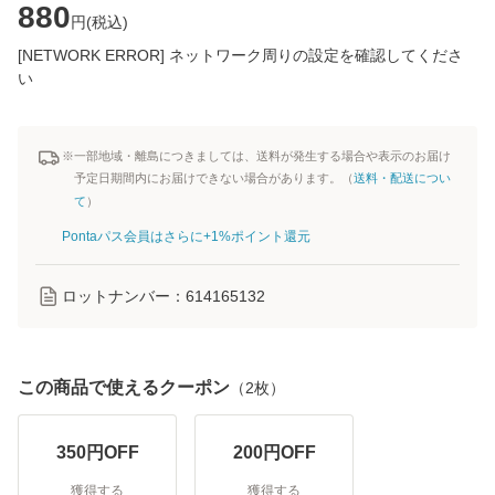
880
円(
税込
)
[NETWORK ERROR] ネットワーク周りの設定を確認してくださ
い
※一部地域・離島につきましては、送料が発生する場合や表示のお届け
予定日期間内にお届けできない場合があります。（
送料・配送につい
て
）
Pontaパス会員はさらに+1%ポイント還元
ロットナンバー：
614165132
この商品で使えるクーポン
（
2
枚）
350
円OFF
200
円OFF
獲得する
獲得する