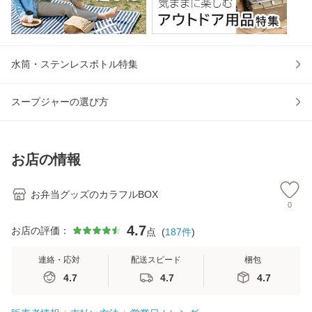
水筒・ステンレスボトル特集
スープジャーの選び方
お店の情報
お弁当グッズのカラフルBOX
0
4.7
お店の評価：
点
(
187
件
)
連絡・応対
配送スピード
梱包
4.7
4.7
4.7