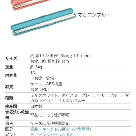
約 幅19.7×奥行2.3×高さ1.1（cm）
サイズ
お箸：約 長さ19（cm）
重量
約 34g
1個
内容量
（お箸、箸箱）
ケース：ABS樹脂
材質
お箸：PBT
ミルクホワイト、オイスターグレー、ベリーブルー、マ
種類
カロンピンク、マカロンブルー
生産国
日本製
食器洗い乾燥
部品によって使用不可
機
備考
ケースは食洗機非対応
区分
返品・キャンセル区分（小型商品）
ギフト
ラッピングページを見る