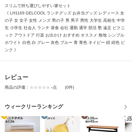
スリムで持ち運びしやすい箸セット
《 LH1169 GELCOOL ランチグッズ お弁当グッズ レディース 女
の子 女 女子 女性 メンズ 男の子 男 男子 男性 大学生 高校生 中学
生 小学生 社会人 ランチ 昼食 会社 通勤 通学 部活 塾 遠足 ピクニ
ック アウトドア 行楽 お出かけ おすすめ オススメ 無地 シンプル
ホワイト 白色 白 グレー 灰色 ブルー 青 青色 ネイビー 紺 紺色 ピ
ンク 》
レビュー
商品の評価：
-
点
(0件)
ウィークリーランキング
1
2
3
4