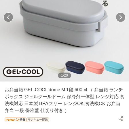
1
/
20
お弁当箱 GEL-COOL dome M 1段 600ml （ 弁当箱 ランチ
ボックス ジェルクールドーム 保冷剤一体型 レンジ対応 食
洗機対応 日本製 BPAフリー レンジOK 食洗機OK お弁当
弁当 一段 保冷蓋 仕切り付き ）
Pontaパス
特典
サンキュー配送