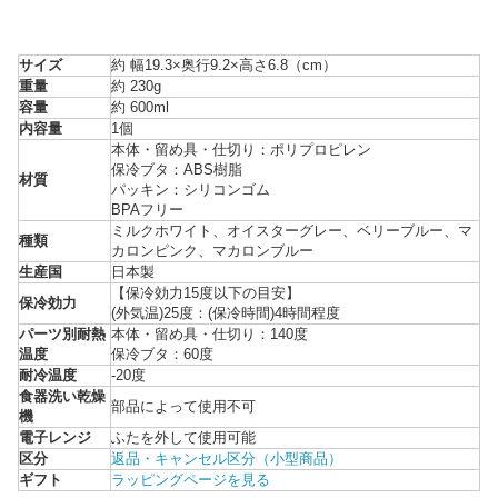
サイズ
約 幅19.3×奥行9.2×高さ6.8（cm）
重量
約 230g
容量
約 600ml
内容量
1個
本体・留め具・仕切り：ポリプロピレン
保冷ブタ：ABS樹脂
材質
パッキン：シリコンゴム
BPAフリー
ミルクホワイト、オイスターグレー、ベリーブルー、マ
種類
カロンピンク、マカロンブルー
生産国
日本製
【保冷効力15度以下の目安】
保冷効力
(外気温)25度：(保冷時間)4時間程度
パーツ別耐熱
本体・留め具・仕切り：140度
温度
保冷ブタ：60度
耐冷温度
-20度
食器洗い乾燥
部品によって使用不可
機
電子レンジ
ふたを外して使用可能
区分
返品・キャンセル区分（小型商品）
ギフト
ラッピングページを見る