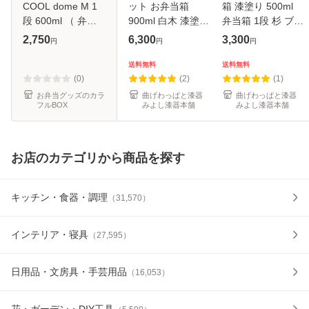
COOL dome M 1
ット お弁当箱
箱 漆塗り 500ml
段 600ml （ 弁当
900ml 白木 漆塗り
弁当箱 1段 杉 ブラ
箱 ランチボックス
小判型 弁当箱 1段
ウン 茶 お弁当箱
2,750
6,300
3,300
円
円
円
ジェルクールドー
杉 曲げわっぱ弁当
まげわっぱ 和風 男
ム 保冷剤一体型 レ
箱 まげわっぱ ラン
子 女子 大人 子供
送料無料
送料無料
ンジ対応 食洗機対
チボックス お箸 箸
女の子 男の子 小判
(0)
(2)
(1)
応 日本製 BPAフリ
箱 保冷ラ
型 お
お弁当グッズのカラ
曲げわっぱと漆器
曲げわっぱと漆器
フルBOX
みよし漆器本舗
みよし漆器本舗
お店のカテゴリから商品を探す
キッチン・食器・調理
（
31,570
）
インテリア・寝具
（
27,595
）
日用品・文房具・手芸用品
（
16,053
）
花・ガーデン・DIY工具