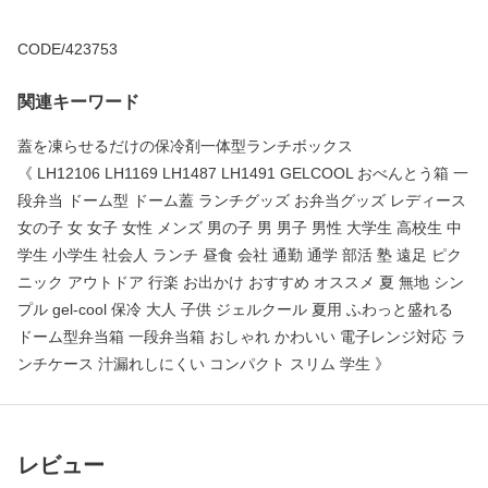
CODE/423753
関連キーワード
蓋を凍らせるだけの保冷剤一体型ランチボックス
《 LH12106 LH1169 LH1487 LH1491 GELCOOL おべんとう箱 一
段弁当 ドーム型 ドーム蓋 ランチグッズ お弁当グッズ レディース
女の子 女 女子 女性 メンズ 男の子 男 男子 男性 大学生 高校生 中
学生 小学生 社会人 ランチ 昼食 会社 通勤 通学 部活 塾 遠足 ピク
ニック アウトドア 行楽 お出かけ おすすめ オススメ 夏 無地 シン
プル gel-cool 保冷 大人 子供 ジェルクール 夏用 ふわっと盛れる
ドーム型弁当箱 一段弁当箱 おしゃれ かわいい 電子レンジ対応 ラ
ンチケース 汁漏れしにくい コンパクト スリム 学生 》
レビュー