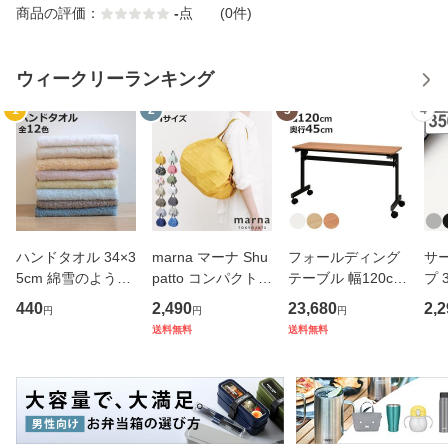
商品の評価：
-
点
(0件)
ウィークリーランキング
1
2
3
4
ハンドタオル 34×3
marna マーナ Shu
フォールディング
サ
5cm 綿雪のような
patto コンパクトバ
テーブル 幅120cm
プ 
タオル ベルベット
ッグ M／2020 S46
奥行き45cm キャ
フ
440
2,490
23,680
2,2
円
円
円
カラー （ タオル
7 （ シュパット エ
スター付き 折りた
ス 
送料無料
送料無料
ウォッシュタオル
コバッグ マイバッ
たみ （ 法人限定
er
ハンカチタオル ハ
グ エコバック 買い
テーブル 長机 スタ
マ
ンカチ 洗面タオル
物バッグ 洗濯可能
ッキング 会議机 ミ
マグ
綿 コッ
北欧 コ
ーティング
保冷