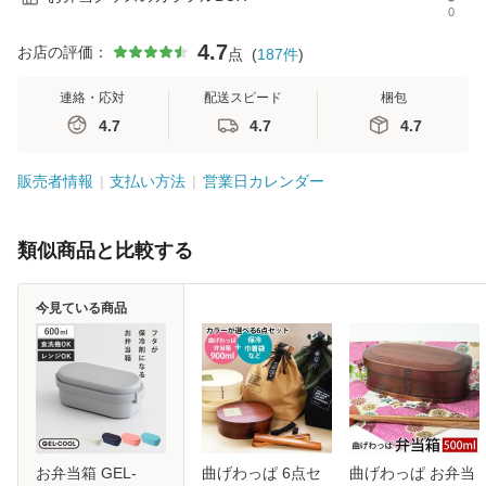
0
4.7
お店の評価：
点
(
187
件
)
連絡・応対
配送スピード
梱包
4.7
4.7
4.7
販売者情報
支払い方法
営業日カレンダー
類似商品と比較する
今見ている商品
お弁当箱 GEL-
曲げわっぱ 6点セ
曲げわっぱ お弁当