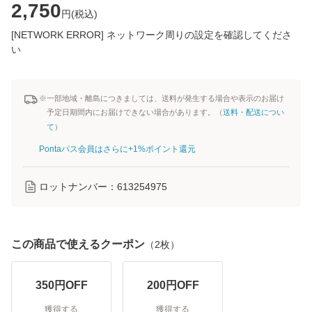
2,750
円(
税込
)
[NETWORK ERROR] ネットワーク周りの設定を確認してくださ
い
※一部地域・離島につきましては、送料が発生する場合や表示のお届け
予定日期間内にお届けできない場合があります。（
送料・配送につい
て
）
Pontaパス会員はさらに+1%ポイント還元
ロットナンバー：
613254975
この商品で使えるクーポン
（
2
枚）
350
円OFF
200
円OFF
獲得する
獲得する