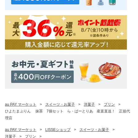
au PAY マーケット
>
スイーツ・お菓子
>
洋菓子
>
プリン
>
ひよたまぷりん 抹茶 7個セット ら・ぱーとりあ 産直直送！ 正規代
理店
au PAY マーケット
>
LISSEショップ
>
スイーツ・お菓子
>
洋菓子
>
プリン
>