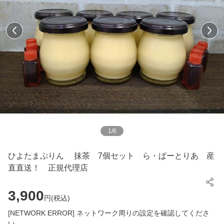
1
/
6
ひよたまぷりん 抹茶 7個セット ら・ぱーとりあ 産
直直送！ 正規代理店
3,900
円(
税込
)
[NETWORK ERROR] ネットワーク周りの設定を確認してくださ
い