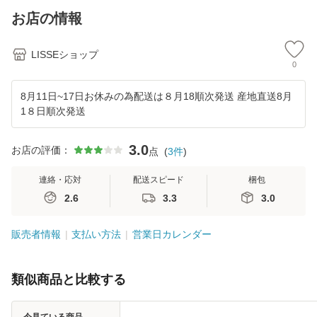
ト】正規取扱店 産
お店の情報
地直
LISSEショップ
0
8月11日~17日お休みの為配送は８月18順次発送 産地直送8月
1８日順次発送
3.0
お店の評価：
点
(
3
件
)
連絡・応対
配送スピード
梱包
2.6
3.3
3.0
販売者情報
支払い方法
営業日カレンダー
類似商品と比較する
今見ている商品