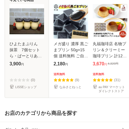
ひよたまぷりん
メガ盛り 濃厚 黒ご
丸福珈琲店 名物プ
抹茶 7個セット
まプリン 50g×15
リン＆クリーミー
ら・ぱーとりあ
個 送料無料 ご自宅
珈琲プリン 計12個
産直直送！ 正規
用 一口サイズ ミニ
アソートセット 洋
3,900
2,180
3,670
4,320
円
円
円
円
代理店
プリン 卵不使用 和
菓子 詰め合わせ お
楽
取り寄せ ご自宅用
送料無料
送料無料
送料込み
(0)
(9)
(31)
LISSEショップ
なみさとねっと
au PAY マーケット
ダイレクトストア
お店のカテゴリから商品を探す