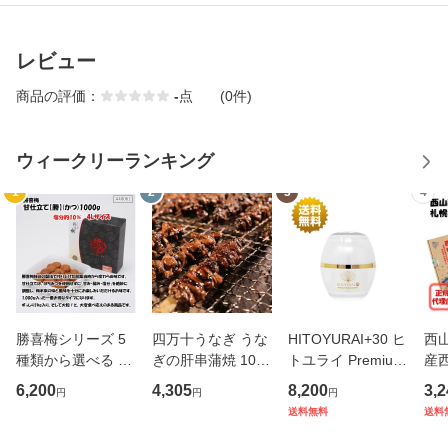
レビュー
商品の評価：
-
点
(0件)
ウィークリーランキング
1
2
3
4
勝喜梅シリーズ 5
四万十うなぎ うな
HITOYURAI+30 ヒ
西
種類から選べる 大
ぎの肝串蒲焼 10本
トユライ Premium
産西
容量 大粒 お中元
セット【鰻/蒲焼き/
EXtract Cream プ
ト
6,200
4,305
8,200
3,2
円
円
円
お歳暮 ギフト 贈り
国内産/ご飯のお供/
レミアムエクスト
産
送料無料
送料
物 勝喜梅 産地直送
おかず/家飲み/お中
ラクトクリーム 30
ま
正規販売店
元/ギフト/プレゼン
g 正規代理店
正