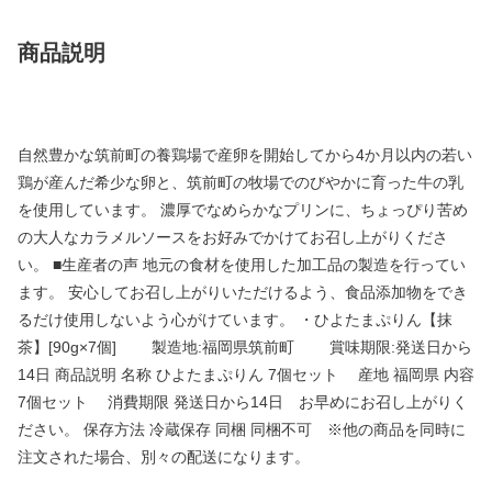
商品説明
自然豊かな筑前町の養鶏場で産卵を開始してから4か月以内の若い
鶏が産んだ希少な卵と、筑前町の牧場でのびやかに育った牛の乳
を使用しています。 濃厚でなめらかなプリンに、ちょっぴり苦め
の大人なカラメルソースをお好みでかけてお召し上がりくださ
い。 ■生産者の声 地元の食材を使用した加工品の製造を行ってい
ます。 安心してお召し上がりいただけるよう、食品添加物をでき
るだけ使用しないよう心がけています。 ・ひよたまぷりん【抹
茶】[90g×7個] 製造地:福岡県筑前町 賞味期限:発送日から
14日 商品説明 名称 ひよたまぷりん 7個セット 産地 福岡県 内容
7個セット 消費期限 発送日から14日 お早めにお召し上がりく
ださい。 保存方法 冷蔵保存 同梱 同梱不可 ※他の商品を同時に
注文された場合、別々の配送になります。