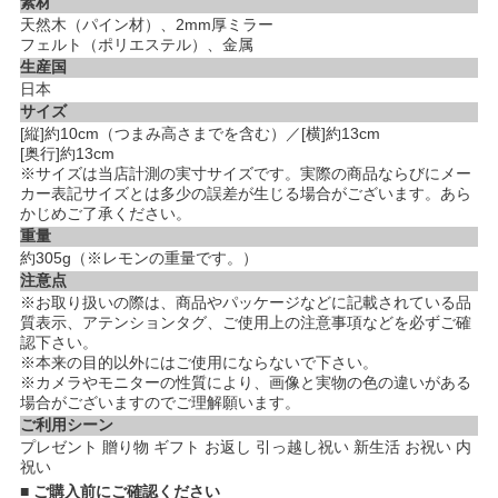
素材
天然木（パイン材）、2mm厚ミラー
フェルト（ポリエステル）、金属
生産国
日本
サイズ
[縦]約10cm（つまみ高さまでを含む）／[横]約13cm
[奥行]約13cm
※サイズは当店計測の実寸サイズです。実際の商品ならびにメー
カー表記サイズとは多少の誤差が生じる場合がございます。あら
かじめご了承ください。
重量
約305g（※レモンの重量です。）
注意点
※お取り扱いの際は、商品やパッケージなどに記載されている品
質表示、アテンションタグ、ご使用上の注意事項などを必ずご確
認下さい。
※本来の目的以外にはご使用にならないで下さい。
※カメラやモニターの性質により、画像と実物の色の違いがある
場合がございますのでご理解願います。
ご利用シーン
プレゼント 贈り物 ギフト お返し 引っ越し祝い 新生活 お祝い 内
祝い
■ ご購入前にご確認ください