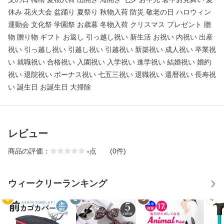
休み 花火大会 盆踊り 夏祭り 秋物入荷 防災 敬老の日 ハロウィン
運動会 文化祭 学園祭 お歳暮 冬物入荷 クリスマス プレゼント 贈
物 贈り物 ギフト お返し 引っ越し祝い 新生活 お祝い 内祝い 出産
祝い 引っ越し祝い 引越し祝い 引越祝い 新築祝い 成人祝い 卒業祝
い 就職祝い 合格祝い 入園祝い 入学祝い 進学祝い 結婚祝い 婚約
祝い 退院祝い ボーナス祝い 七五三祝い 退職祝い 還暦祝い 長寿祝
い 誕生日 お誕生日 大掃除
レビュー
商品の評価：
-
点
(0件)
ウィークリーランキング
1
2
3
4