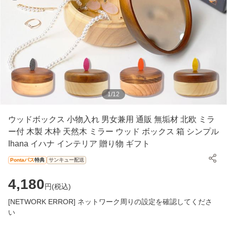
1
/
12
ウッドボックス 小物入れ 男女兼用 通販 無垢材 北欧 ミラ
ー付 木製 木枠 天然木 ミラー ウッド ボックス 箱 シンプル
Ihana イハナ インテリア 贈り物 ギフト
Pontaパス
特典
サンキュー配送
4,180
円(
税込
)
[NETWORK ERROR] ネットワーク周りの設定を確認してくださ
い