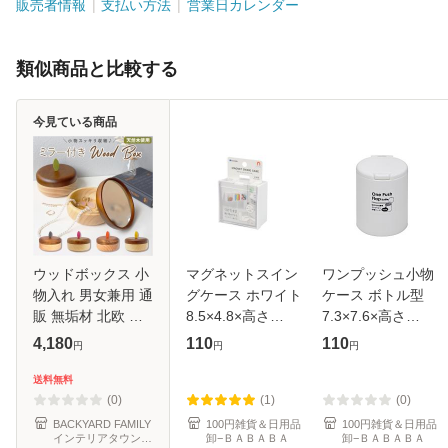
販売者情報
支払い方法
営業日カレンダー
類似商品と比較する
今見ている商品
ウッドボックス 小
マグネットスイン
ワンプッシュ小物
物入れ 男女兼用 通
グケース ホワイト
ケース ボトル型
販 無垢材 北欧 ミ
8.5×4.8×高さ
7.3×7.6×高さ
ラー付 木製 木枠
8.5cm (100円ショ
9.3cm (100円ショ
4,180
110
110
円
円
円
天然木 ミラー ウッ
ップ 100円均一
ップ 100円均一
ド ボックス 箱 シ
100均一 100均)
100均一 100均)
送料無料
ンプル Ihana イハ
(0)
(1)
(0)
ナ イン
BACKYARD FAMILY
100円雑貨＆日用品
100円雑貨＆日用品
インテリアタウン
卸−ＢＡＢＡＢＡ
卸−ＢＡＢＡＢＡ