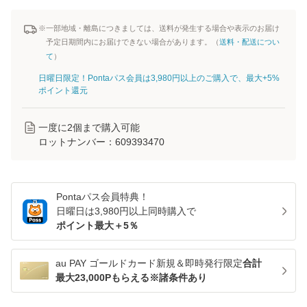
※一部地域・離島につきましては、送料が発生する場合や表示のお届け
予定日期間内にお届けできない場合があります。（
送料・配送につい
て
）
日曜日限定！Pontaパス会員は3,980円以上のご購入で、最大+5%
ポイント還元
一度に
2
個まで購入可能
ロットナンバー：
609393470
Pontaパス
会員特典！
日曜日は
3,980
円以上同時購入で
ポイント最大＋
5
％
au PAY ゴールドカード新規＆即時発行限定
合計
最大23,000Pもらえる※諸条件あり