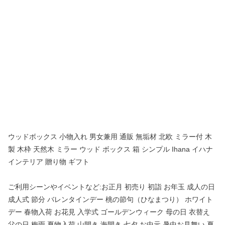
ウッドボックス 小物入れ 男女兼用 通販 無垢材 北欧 ミラー付 木
製 木枠 天然木 ミラー ウッド ボックス 箱 シンプル Ihana イハナ
インテリア 贈り物 ギフト
ご利用シーンやイベントなど:お正月 初売り 初詣 お年玉 成人の日
成人式 節分 バレンタインデー 桃の節句（ひなまつり） ホワイト
デー 春物入荷 お花見 入学式 ゴールデンウィーク 母の日 衣替え
父の日 梅雨 夏物入荷 山開き 海開き 七夕 お中元 暑中お見舞い 夏