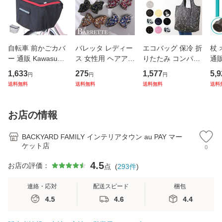
自転車 前かごカバ
バレッタ レディー
エコバッグ 保冷 折
杖
ー 通販 Kawasumi
ス 女性用 ヘアアク
りたたみ コンパク
通販
カワスミ 前カゴカ
セサリー リボン ラ
ト 通販 エコバック
杖 
1,633
275
1,577
5,9
円
円
円
バー バスケット カ
インストーン キラ
アニマル柄 エコ バ
本杖
送料無料
送料無料
送料無料
送料
バー 自転車用 かご
キラ 髪飾り まとめ
ック 大容量 ファス
イプ
自転車用 かご カゴ
髪 ヘアアレンジ か
ナー付き マチ広 マ
縮式
カバー 前 Keia＋
わいい
チ付き 折り畳み 軽
杖先
お店の情報
かわ
量
デ
BACKYARD FAMILY インテリアタウン au PAY マー
ケット店
0
4.5
お店の評価：
点
(
293
件
)
連絡・応対
配送スピード
梱包
4.5
4.6
4.4