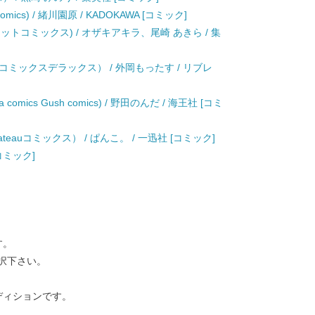
ics) / 緒川園原 / KADOKAWA [コミック]
ットコミックス) / オザキアキラ、尾崎 あきら / 集
ミックスデラックス） / 外岡もったす / リブレ
mics Gush comics) / 野田のんだ / 海王社 [コミ
eauコミックス） / ぱんこ。 / 一迅社 [コミック]
[コミック]
す。
択下さい。
ディションです。