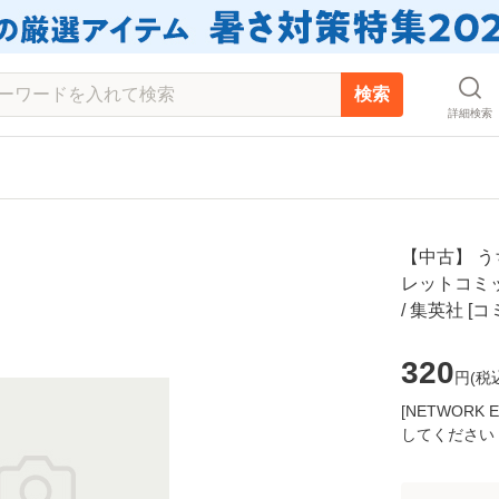
検索
詳細検索
【中古】 う
レットコミッ
/ 集英社 
320
円(
税
[NETWOR
してください