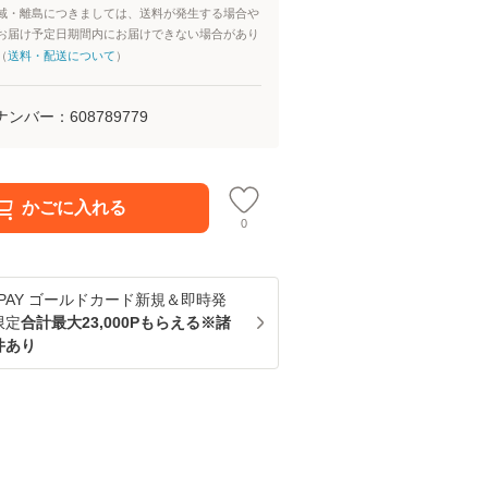
域・離島につきましては、送料が発生する場合や
お届け予定日期間内にお届けできない場合があり
（
送料・配送について
）
ナンバー：
608789779
かごに入れる
0
u PAY ゴールドカード新規＆即時発
限定
合計最大23,000Pもらえる※諸
件あり