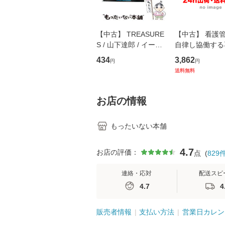
【中古】 TREASURE
【中古】 看護
S / 山下達郎 / イース
自律し協働する
トウエスト・ジャパン
の看護マネジメ
434
3,862
円
円
[CD]【メール便送料無
キル 改訂第3版 
送料無料
料】
学テキストNiCE)
島恵 藤本幸三 /
堂 [単行
お店の情報
もったいない本舗
4.7
お店の評価：
点
(
829
連絡・応対
配送スピ
4.7
4
販売者情報
支払い方法
営業日カレン