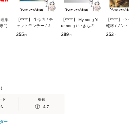
管理学
【中古】 生命力 / チ
【中古】 My song Yo
【中古】 ウ
専門職
ャットモンチー / キュ
ur song / いきものが
乾杯 (ノン
ントス
ーンレコード [CD]
かり / [CD]【メール便
ト) / 東野圭
355
289
253
円
円
円
(看護
【メール便送料無料】
送料無料】
社 [文庫]
 / 手
料無料】
 南江
件
)
ード
梱包
.6
4.7
ダー