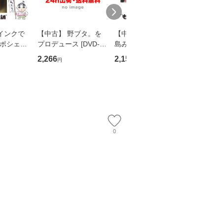
インクで
【中古】 野ブタ。を
【中古】 寒水魚 / 中
【中古】
・ポシェッ
プロデュース [DVD-B
島みゆき / [CD]【メー
カメムシ
吾 / 祥伝
OX] / バップ [DVD]
ル便送料無料】
語る / 
2,266
2,150
2,266
円
円
円
【メール便送
【メール便送料無料】
ワークい
会、吉田元重
夫 / 新評
【メール
0