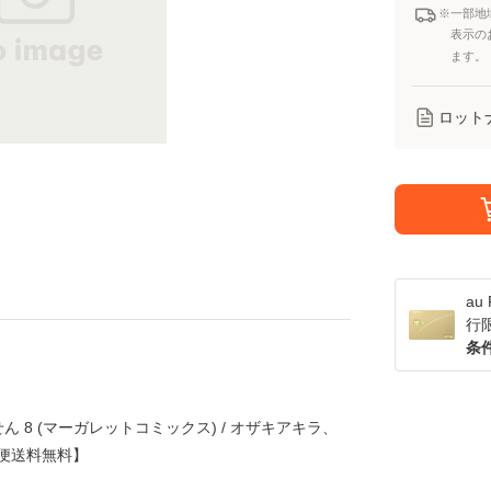
※一部地
表示の
ます。
ロット
a
行
条
 8 (マーガレットコミックス) / オザキアキラ、
ル便送料無料】