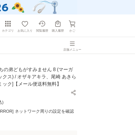
カテゴリ
お気に入り
閲覧履歴
購入履歴
かご
店舗メニュー
ちの弟どもがすみません 8 (マーガ
クス) / オザキアキラ、尾崎 あきら
[コミック]【メール便送料無料】
込
)
K ERROR] ネットワーク周りの設定を確認