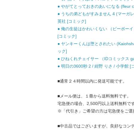
● やがてとっておきのあいになる (fleur com
● うちの弟どもがすみません 4 (マーガレ
英社 [コミック]
● 俺の生徒はかわいくない （ビーボーイコ
[コミック]
● ヤンキーくんは堕とされたい (Kaiohsha co
ック]
● ひねくれチェイサー （IDコミックス gat
● 明日の3600秒 2 / 紺野 りさ / 小学館 
■通常２４時間以内に発送可能です。
■メール便は、１冊から送料無料です。
宅急便の場合、2,500円以上送料無料で
※「代引き」ご希望の方は宅急便をご選
■中古品ではございますが、良好なコン