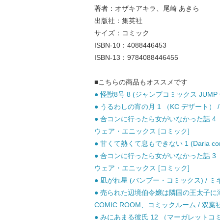
著者：オザキアキラ、尾崎 あきら
出版社：集英社
サイズ：コミック
ISBN-10：4088446453
ISBN-13：9784088446455
■こちらの商品もオススメです
● 怪獣8号 8 (ジャンプコミックス JUMP C
● うるわしの宵の月 1 （KC デザート） /
● 合コンに行ったら女がいなかった話 4 （
ウェア・エニックス [コミック]
● 甘くて熱くて息もできない 1 (Daria co
● 合コンに行ったら女がいなかった話 3 （
ウェア・エニックス [コミック]
● 凪がれ星 (バンブー・コミックス) / ミギ
● 売られた辺境伯令嬢は隣国の王太子に溺愛
COMIC ROOM、コミックルーム / 双葉社
● みにあまる彼氏 12 （マーガレットコミッ