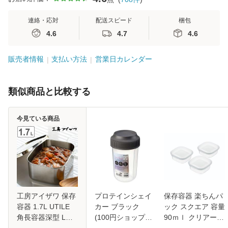
連絡・応対
配送スピード
梱包
4.6
4.7
4.6
販売者情報
支払い方法
営業日カレンダー
類似商品と比較する
今見ている商品
工房アイザワ 保存
プロテインシェイ
保存容器 楽ちんパ
容器 1.7L UTILE
カー ブラック
ック スクエア 容量
角長容器深型 L
(100円ショップ
90ｍｌ クリアーホ