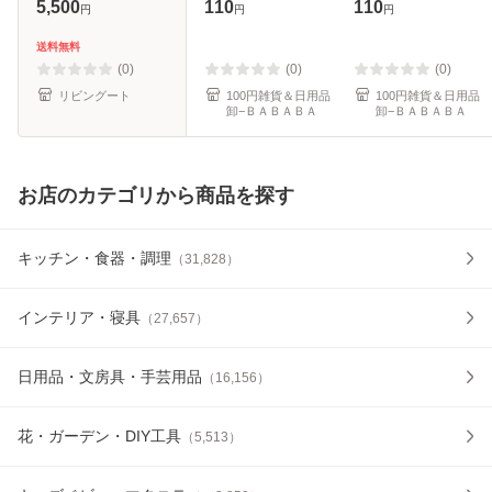
1700cc （ aizawa
100円均一 100均
ワイト 3個入 (100
5,500
110
110
円
円
円
日本製 ステンレス
一 100均)
円ショップ 100円
弁当箱 お弁当箱 食
均一 100均一 100
送料無料
品保存 保存 容器
均)
(0)
(0)
(0)
角型 1700m
リビングート
100円雑貨＆日用品
100円雑貨＆日用品
卸−ＢＡＢＡＢＡ
卸−ＢＡＢＡＢＡ
お店のカテゴリから商品を探す
キッチン・食器・調理
（
31,828
）
インテリア・寝具
（
27,657
）
日用品・文房具・手芸用品
（
16,156
）
花・ガーデン・DIY工具
（
5,513
）