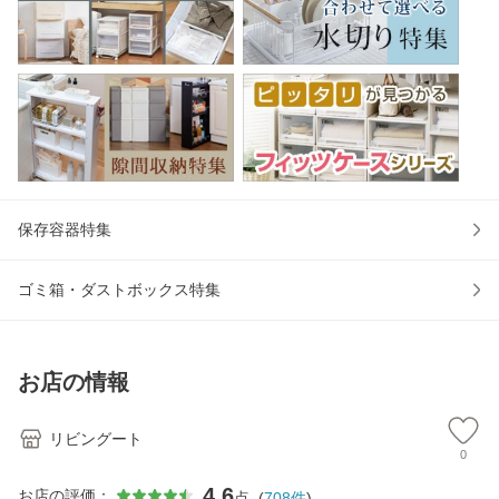
保存容器特集
ゴミ箱・ダストボックス特集
お店の情報
リビングート
0
4.6
お店の評価：
点
(
708
件
)