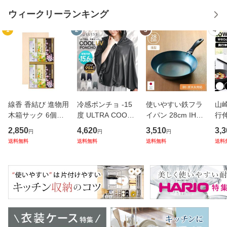
ウィークリーランキング
1
2
3
4
線香 香結び 進物用
冷感ポンチョ -15
使いやすい鉄フラ
山崎
木箱サック 6個入
度 ULTRA COOL
イパン 28cm IH対
行
り ギフト （ お線
UV PONCHO SOL
応 こだわり職人 日
ー 
2,850
4,620
3,510
3,3
円
円
円
香 微煙 仏壇 お墓
LESS UVカット JI
本製 藤田金属 （
ンロ
送料無料
送料無料
送料無料
送料
参り お彼岸 法事
S規格 （ 子供 冷感
ガス火対応 鉄フラ
04
お盆 供養 日本香堂
暑さ対策 冷却 接触
イパン 鉄製フライ
リ
プレゼント 贈り物
冷感 抗菌 防臭 フ
パン フライパン 炒
ー 
）
ード付き スポー
め鍋 ハー
コ