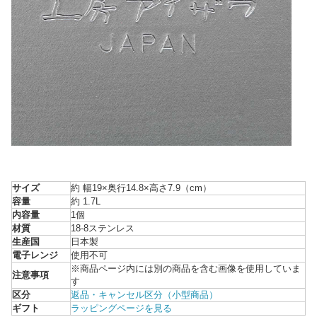
サイズ
約 幅19×奥行14.8×高さ7.9（cm）
容量
約 1.7L
内容量
1個
材質
18-8ステンレス
生産国
日本製
電子レンジ
使用不可
※商品ページ内には別の商品を含む画像を使用していま
注意事項
す
区分
返品・キャンセル区分（小型商品）
ギフト
ラッピングページを見る