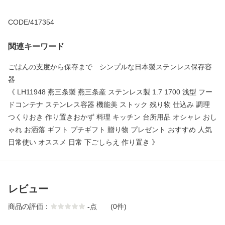
CODE/417354
関連キーワード
ごはんの支度から保存まで シンプルな日本製ステンレス保存容
器
《 LH11948 燕三条製 燕三条産 ステンレス製 1.7 1700 浅型 フー
ドコンテナ ステンレス容器 機能美 ストック 残り物 仕込み 調理
つくりおき 作り置きおかず 料理 キッチン 台所用品 オシャレ おし
ゃれ お洒落 ギフト プチギフト 贈り物 プレゼント おすすめ 人気
日常使い オススメ 日常 下ごしらえ 作り置き 》
レビュー
商品の評価：
-
点
(0件)