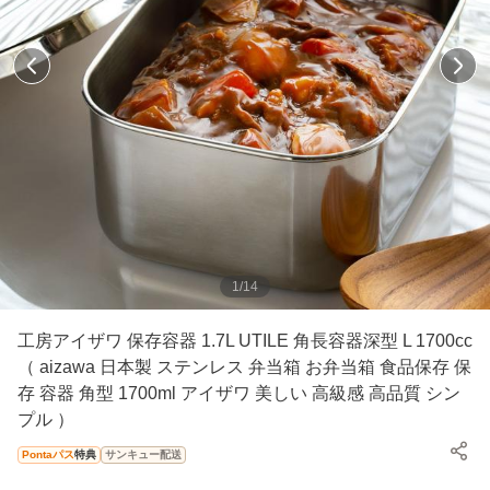
1
/
14
工房アイザワ 保存容器 1.7L UTILE 角長容器深型 L 1700cc
（ aizawa 日本製 ステンレス 弁当箱 お弁当箱 食品保存 保
存 容器 角型 1700ml アイザワ 美しい 高級感 高品質 シン
プル ）
Pontaパス
特典
サンキュー配送