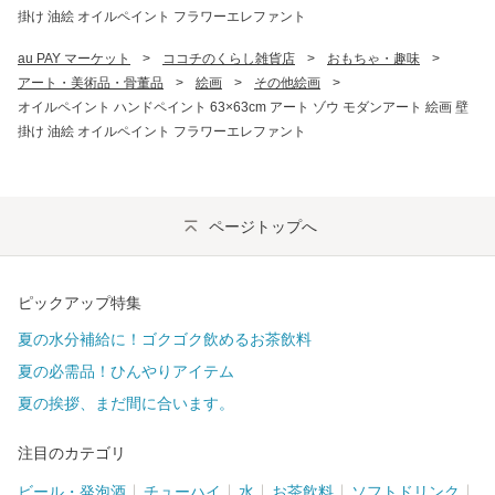
掛け 油絵 オイルペイント フラワーエレファント
au PAY マーケット
>
ココチのくらし雑貨店
>
おもちゃ・趣味
>
アート・美術品・骨董品
>
絵画
>
その他絵画
>
オイルペイント ハンドペイント 63×63cm アート ゾウ モダンアート 絵画 壁
掛け 油絵 オイルペイント フラワーエレファント
ページトップへ
ピックアップ特集
夏の水分補給に！ゴクゴク飲めるお茶飲料
夏の必需品！ひんやりアイテム
夏の挨拶、まだ間に合います。
注目のカテゴリ
ビール・発泡酒
チューハイ
水
お茶飲料
ソフトドリンク