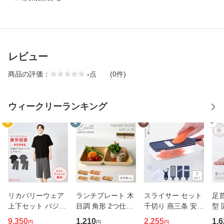
レビュー
商品の評価：
-
点
(0件)
ウィークリーランキング
1
2
3
4
リカバリーウェア
ランチプレート 木
スライサー セット
足
上下セット パジャ
目調 角形 2つ仕切
千切り 燕三条 安全
型 
マ 疲労回復 メンズ
り 小さめ アースカ
ホルダー スリムス
ータ
9,350
1,210
2,255
1,6
円
円
円