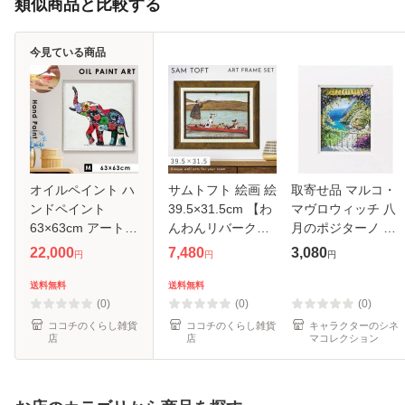
類似商品と比較する
今見ている商品
オイルペイント ハ
サムトフト 絵画 絵
取寄せ品 マルコ・
ンドペイント
39.5×31.5cm 【わ
マヴロウィッチ 八
63×63cm アート
んわんリバークル
月のポジターノ S
ゾウ モダンアート
ーズ】 アートパネ
サイズ 額付きポス
22,000
7,480
3,080
円
円
円
絵画 壁掛け 油絵
ル アートフレーム
ター インテリアア
オイルペイント フ
壁掛け おしゃれ 犬
ート 風景画
送料無料
送料無料
ラワーエレファン
アートボード イン
(0)
(0)
(0)
ト
テリ
ココチのくらし雑貨
ココチのくらし雑貨
キャラクターのシネ
店
店
マコレクション