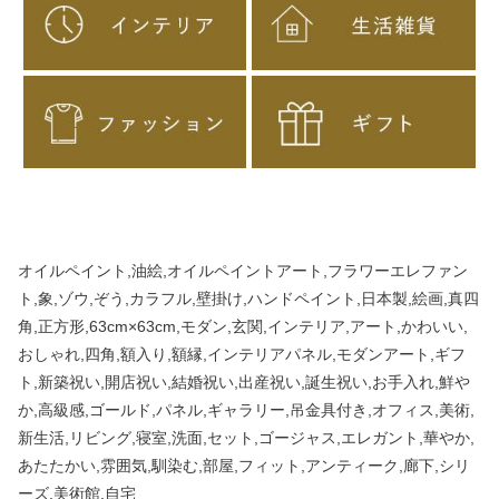
オイルペイント,油絵,オイルペイントアート,フラワーエレファン
ト,象,ゾウ,ぞう,カラフル,壁掛け,ハンドペイント,日本製,絵画,真四
角,正方形,63cm×63cm,モダン,玄関,インテリア,アート,かわいい,
おしゃれ,四角,額入り,額縁,インテリアパネル,モダンアート,ギフ
ト,新築祝い,開店祝い,結婚祝い,出産祝い,誕生祝い,お手入れ,鮮や
か,高級感,ゴールド,パネル,ギャラリー,吊金具付き,オフィス,美術,
新生活,リビング,寝室,洗面,セット,ゴージャス,エレガント,華やか,
あたたかい,雰囲気,馴染む,部屋,フィット,アンティーク,廊下,シリ
ーズ,美術館,自宅