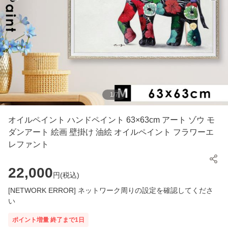
1
/
7
オイルペイント ハンドペイント 63×63cm アート ゾウ モ
ダンアート 絵画 壁掛け 油絵 オイルペイント フラワーエ
レファント
22,000
円(
税込
)
[NETWORK ERROR] ネットワーク周りの設定を確認してくださ
い
ポイント増量
終了まで
1
日