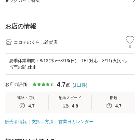
★マグカップ特集
お店の情報
ココチのくらし雑貨店
0
夏季休業期間：8/13(木)〜8/16(日) TEL対応：8/11(火)から
当面の間,休止
4.7
お店の評価：
点
(
111
件
)
連絡・応対
配送スピード
梱包
4.7
4.8
4.7
販売者情報
支払い方法
営業日カレンダー