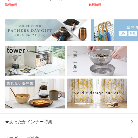
夏 半袖シャツ＋7
ラー スクエアプレ
タンドスライサー7
ス腱
送料無料
送料無料
分丈パンツ 春夏用
ート BPAフリー 仕
点セット ピーラー
ッシ
【一般医療機器】
切りプレート 仕切
ステンレス 日本製
本
部屋着 肩こり 冷え
り皿 ダイエットプ
キャベツスライサ
ータ
性 疲れ
レート
ー 千
歩
★あったかインナー特集