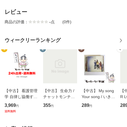
レビュー
商品の評価：
-
点
(0件)
ウィークリーランキング
1
2
3
4
【中古】 看護管理
【中古】 生命力 /
【中古】 My song
【中
学 自律し協働する
チャットモンチー /
Your song / いきも
R 
専門職の看護マネ
キューンレコード
のがかり / [CD]
産限
3,969
355
289
28
円
円
円
ジメントスキル 改
[CD]【メール便送
【メール便送料無
翔太
送料無料
訂第3版 (看護学テ
料無料】
料】
[C
キストNiCE) / 手島
料
恵 藤本幸三 / 南江