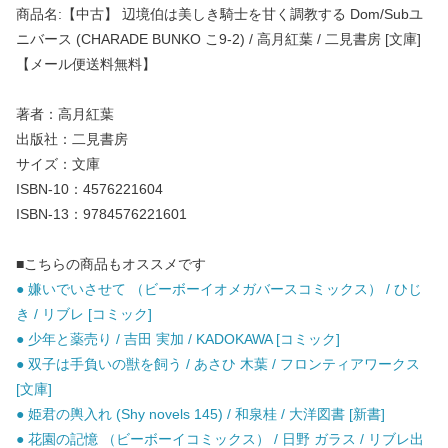
商品名:【中古】 辺境伯は美しき騎士を甘く調教する Dom/Subユ
ニバース (CHARADE BUNKO こ9-2) / 高月紅葉 / 二見書房 [文庫]
【メール便送料無料】
著者：高月紅葉
出版社：二見書房
サイズ：文庫
ISBN-10：4576221604
ISBN-13：9784576221601
■こちらの商品もオススメです
● 嫌いでいさせて （ビーボーイオメガバースコミックス） / ひじ
き / リブレ [コミック]
● 少年と薬売り / 吉田 実加 / KADOKAWA [コミック]
● 双子は手負いの獣を飼う / あさひ 木葉 / フロンティアワークス
[文庫]
● 姫君の輿入れ (Shy novels 145) / 和泉桂 / 大洋図書 [新書]
● 花園の記憶 （ビーボーイコミックス） / 日野 ガラス / リブレ出