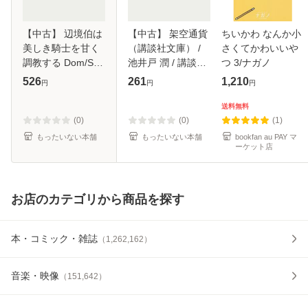
【中古】 辺境伯は
【中古】 架空通貨
ちいかわ なんか小
美しき騎士を甘く
（講談社文庫） /
さくてかわいいや
調教する Dom/Sub
池井戸 潤 / 講談社
つ 3/ナガノ
ユニバース
[文庫]【メール便送
526
261
1,210
円
円
円
(CHARADE
料無料】
BUNKO こ9-2) / 高
送料無料
月紅葉 / 二見書房
(0)
(0)
(1)
[文庫]【メール便送
もったいない本舗
もったいない本舗
bookfan au PAY マ
ーケット店
料無料
お店のカテゴリから商品を探す
本・コミック・雑誌
（
1,262,162
）
音楽・映像
（
151,642
）