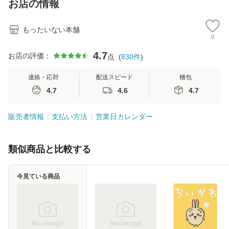
お店の情報
堂 [単行
もったいない本舗
0
4.7
お店の評価：
点
(
830
件
)
連絡・応対
配送スピード
梱包
4.7
4.6
4.7
販売者情報
支払い方法
営業日カレンダー
類似商品と比較する
今見ている商品