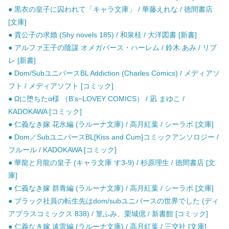
● 黒衣の皇子に囚われて「キャラ文庫」 / 華藤えれな / 徳間書店
[文庫]
● 貴公子の求婚 (Shy novels 185) / 和泉桂 / 大洋図書 [新書]
● アルファ王子の陰謀 オメガバース・ハーレム / 鈴木 あみ / リブ
レ [新書]
● Dom/SubユニバースBL Addiction (Charles Comics) / メディアソ
フト / メディアソフト [コミック]
● Ωに堕ちたα様 （B’s−LOVEY COMICS） / 凪 まゆこ /
KADOKAWA [コミック]
● 仁義なき嫁 花氷編 (ラルーナ文庫) / 高月紅葉 / シーラボ [文庫]
● Dom／SubユニバースBL[Kiss and Cum]コミックアンソロジー /
フルール / KADOKAWA [コミック]
● 華龍と月龍の皇子 (キャラ文庫 す3-9) / 杉原理生 / 徳間書店 [文
庫]
● 仁義なき嫁 群青編 (ラルーナ文庫) / 高月紅葉 / シーラボ [文庫]
● ブラック社員の転生先はdom/subユニバースの世界でした (ディ
アプラスコミックス 838) / 篁ふみ、栗城偲 / 新書館 [コミック]
● 仁義なき嫁 遠雷編 (ラルーナ文庫) / 高月紅葉 / 三交社 [文庫]