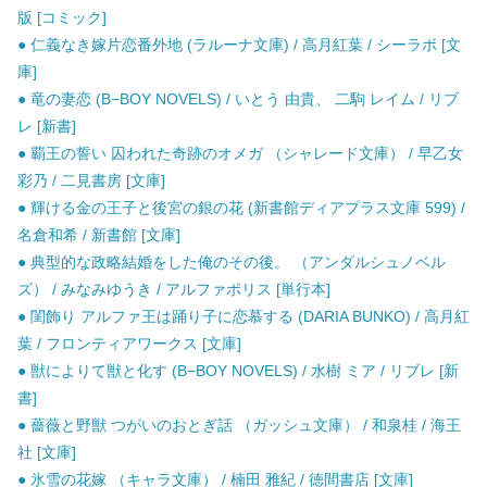
版 [コミック]
● 仁義なき嫁片恋番外地 (ラルーナ文庫) / 高月紅葉 / シーラボ [文
庫]
● 竜の妻恋 (B−BOY NOVELS) / いとう 由貴、 二駒 レイム / リブ
レ [新書]
● 覇王の誓い 囚われた奇跡のオメガ （シャレード文庫） / 早乙女
彩乃 / 二見書房 [文庫]
● 輝ける金の王子と後宮の銀の花 (新書館ディアプラス文庫 599) /
名倉和希 / 新書館 [文庫]
● 典型的な政略結婚をした俺のその後。 （アンダルシュノベル
ズ） / みなみゆうき / アルファポリス [単行本]
● 閨飾り アルファ王は踊り子に恋慕する (DARIA BUNKO) / 高月紅
葉 / フロンティアワークス [文庫]
● 獣によりて獣と化す (B−BOY NOVELS) / 水樹 ミア / リブレ [新
書]
● 薔薇と野獣 つがいのおとぎ話 （ガッシュ文庫） / 和泉桂 / 海王
社 [文庫]
● 氷雪の花嫁 （キャラ文庫） / 楠田 雅紀 / 徳間書店 [文庫]