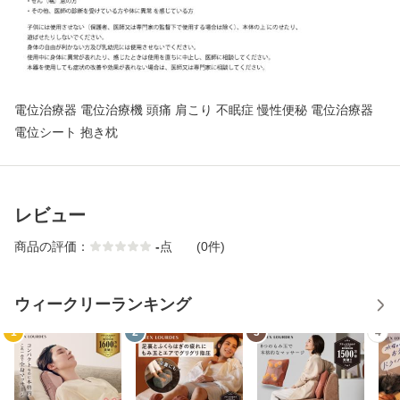
電位治療器 電位治療機 頭痛 肩こり 不眠症 慢性便秘 電位治療器
電位シート 抱き枕
レビュー
商品の評価：
-
点
(0件)
ウィークリーランキング
1
2
3
4