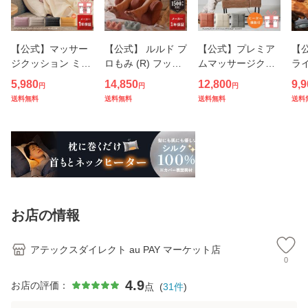
【公式】マッサー
【公式】 ルルド プ
【公式】プレミア
【
ジクッション ミニ
ロもみ (R) フット
ムマッサージクッ
ラ
AX-HCL318 マッ
マッサージャー AX
ション ダブルもみ
ドロ
5,980
14,850
12,800
9,9
円
円
円
サージ器 肩こり 腰
-HP117 フットマ
AX-HC319 マッサ
34
送料無料
送料無料
送料無料
送料
首 肩 背中 ふくら
ッサージ フットケ
ージクッション ル
ッ
はぎ 脚 マッサージ
ア ふくらはぎ マッ
ルド マッサージ ク
ス
機 マッサージャー
サージ 足裏 マッサ
ッション マッサー
ン 
クッショ
ージ器
ジ器 マッサ
ュ 
お店の情報
アテックスダイレクト au PAY マーケット店
0
4.9
お店の評価：
点
(
31
件
)