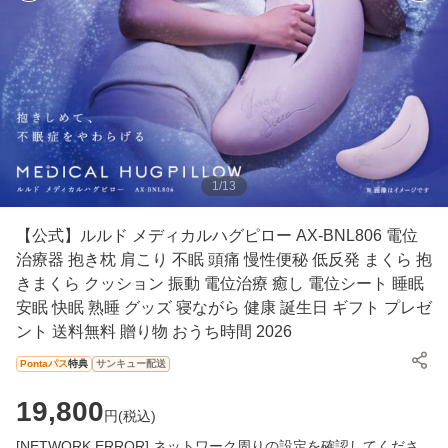
1
/
13
【公式】ルルド メディカルハグピロー AX-BNL806 電位
治療器 抱き枕 肩こり 不眠 頭痛 慢性便秘 低反発 まくら 抱
きまくら クッション 振動 電位治療 癒し 電位シート 睡眠
安眠 快眠 熟睡 グッズ 寝ながら 健康 誕生日 ギフト プレゼ
ント 送料無料 贈り物 おうち時間 2026
Pontaパス
特典
サンキュー配送
19,800
円(
税込
)
[NETWORK ERROR] ネットワーク周りの設定を確認してくださ