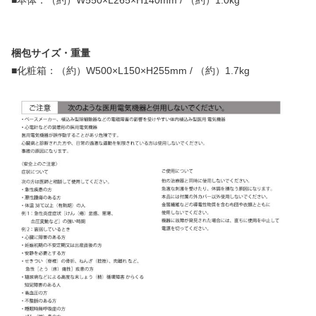
■本体：（約）W550×L265×H140mm / （約）1.0kg
梱包サイズ・重量
■化粧箱：（約）W500×L150×H255mm / （約）1.7kg