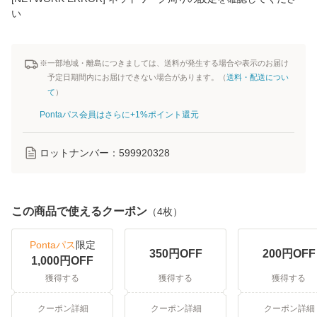
い
※一部地域・離島につきましては、送料が発生する場合や表示のお届け
予定日期間内にお届けできない場合があります。（
送料・配送につい
て
）
Pontaパス会員はさらに+1%ポイント還元
ロットナンバー：
599920328
この商品で使えるクーポン
（
4
枚）
Pontaパス
限定
350
円OFF
200
円OFF
1,000
円OFF
獲得する
獲得する
獲得する
クーポン詳細
クーポン詳細
クーポン詳細