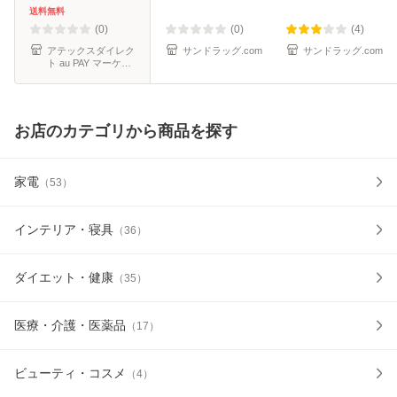
性便秘 低反発 まく
送料無料
ら 抱きまくら クッ
(0)
(0)
(4)
ション 振
アテックスダイレク
サンドラッグ.com
サンドラッグ.com
ト au PAY マーケッ
ト店
お店のカテゴリから商品を探す
家電
（
53
）
インテリア・寝具
（
36
）
ダイエット・健康
（
35
）
医療・介護・医薬品
（
17
）
ビューティ・コスメ
（
4
）