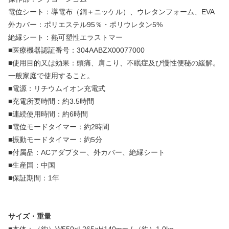
電位シート：導電布（銅＋ニッケル）、ウレタンフォーム、EVA
外カバー：ポリエステル95％・ポリウレタン5%
絶縁シート：熱可塑性エラストマー
■医療機器認証番号：304AABZX00077000
■使用目的又は効果：頭痛、肩こり、不眠症及び慢性便秘の緩解。
一般家庭で使用すること。
■電源：リチウムイオン充電式
■充電所要時間：約3.5時間
■連続使用時間：約6時間
■電位モードタイマー：約2時間
■振動モードタイマー：約5分
■付属品：ACアダプター、外カバー、絶縁シート
■生産国：中国
■保証期間：1年
サイズ・重量