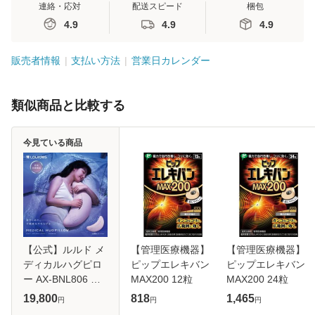
連絡・応対
配送スピード
梱包
4.9
4.9
4.9
販売者情報
支払い方法
営業日カレンダー
類似商品と比較する
今見ている商品
【公式】ルルド メ
【管理医療機器】
【管理医療機器】
ディカルハグピロ
ピップエレキバン
ピップエレキバン
ー AX-BNL806 電
MAX200 12粒
MAX200 24粒
位治療器 抱き枕 肩
19,800
818
1,465
円
円
円
こり 不眠 頭痛 慢