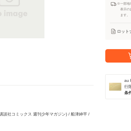
※一部地
表示の
ます。
ロット
a
行
条
講談社コミックス 週刊少年マガジン) / 船津紳平 /