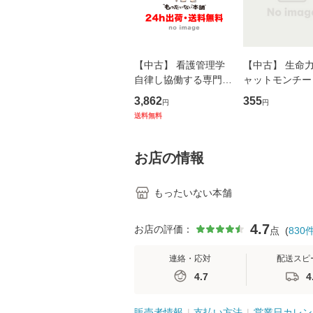
【中古】 看護管理学
【中古】 生命力 
自律し協働する専門職
ャットモンチー 
の看護マネジメントス
ーンレコード [C
3,862
355
円
円
キル 改訂第3版 (看護
【メール便送料
送料無料
学テキストNiCE) / 手
島恵 藤本幸三 / 南江
堂 [単行
お店の情報
もったいない本舗
4.7
お店の評価：
点
(
830
連絡・応対
配送スピ
4.7
4
販売者情報
支払い方法
営業日カレン