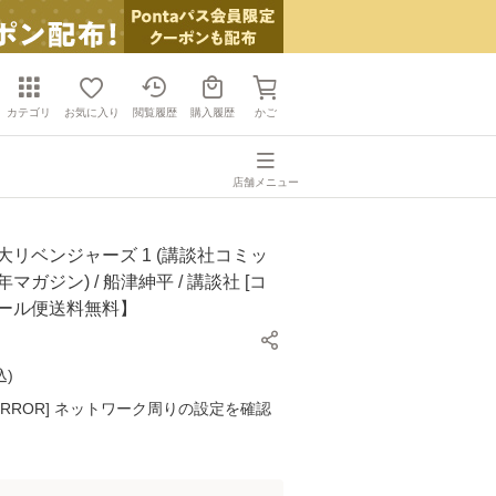
カテゴリ
お気に入り
閲覧履歴
購入履歴
かご
店舗メニュー
大リベンジャーズ 1 (講談社コミッ
マガジン) / 船津紳平 / 講談社 [コ
メール便送料無料】
込
)
K ERROR] ネットワーク周りの設定を確認