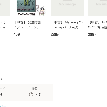
/ チ
【中古】 発達障害
【中古】 My song Yo
【中古】 FOR
/ キュ
「グレーゾーン」 そ
ur song / いきものが
OVE（初回
D]
の正しい理解と克服法
かり / [CD]【メール便
盤） / 清水
409
289
289
円
円
円
無料】
(SB新書 572) / 岡田尊
送料無料】
ミリヤ / [CD]【メール
司 / ＳＢクリエイティ
便送料無料
ブ [新書]【メール便送
料無料】
件
)
ード
梱包
.6
4.7
ダー