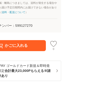
域・離島につきましては、送料が発生する場合や
お届け予定日期間内にお届けできない場合があり
（
送料・配送について
）
ナンバー：
599127270
かごに入れる
0
u PAY ゴールドカード新規＆即時発
限定
合計最大23,000Pもらえる※諸
件あり