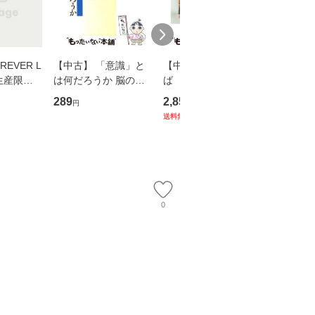
EVER L
【中古】 「意識」と
【中古】 耳をすませ
【中古】
生産限定
は何だろうか 脳の来
ば 〈2枚組〉 [DVD] /
も2時間
翔太×加藤
歴、知覚の錯誤 （講
ブエナ・ビスタ・ホー
めるよう
289
2,852
253
円
円
円
談社現代新書） / 下条
ム・エンターテイメン
計超入門！
送料無料
】
信輔 / 講談社 [新書]
ト [DVD]【メール便送
隆 / 高
【メール便送料無料】
料無料】
（ソフト
【メール
0