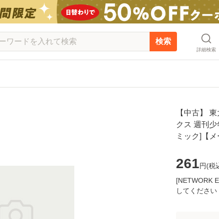
検索
詳細検索
【中古】 東
クス 週刊少年
ミック]【
261
円(
税
[NETWOR
してください