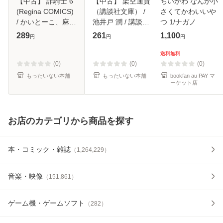
【中古】 詐騎士 6
【中古】 架空通貨
ちいかわ なんか小
(Regina COMICS)
（講談社文庫） /
さくてかわいいや
/ かいとーこ、麻菜
池井戸 潤 / 講談社
つ 1/ナガノ
摘 / アルファポリ
[文庫]【メール便送
289
261
1,100
円
円
円
ス [コミック]【メ
料無料】
ール便送料無料】
送料無料
(0)
(0)
(0)
もったいない本舗
もったいない本舗
bookfan au PAY マ
ーケット店
お店のカテゴリから商品を探す
本・コミック・雑誌
（
1,264,229
）
音楽・映像
（
151,861
）
ゲーム機・ゲームソフト
（
282
）