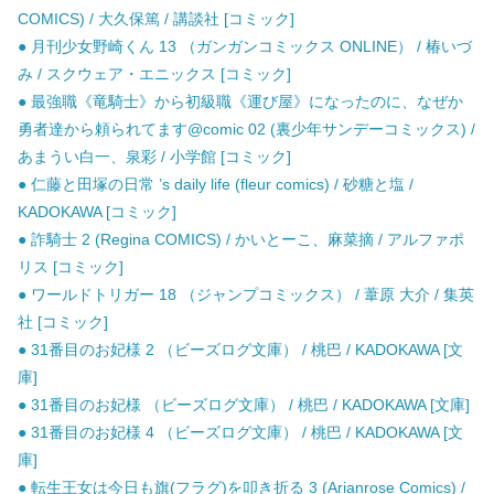
COMICS) / 大久保篤 / 講談社 [コミック]
● 月刊少女野崎くん 13 （ガンガンコミックス ONLINE） / 椿いづ
み / スクウェア・エニックス [コミック]
● 最強職《竜騎士》から初級職《運び屋》になったのに、なぜか
勇者達から頼られてます@comic 02 (裏少年サンデーコミックス) /
あまうい白一、泉彩 / 小学館 [コミック]
● 仁藤と田塚の日常 ’s daily life (fleur comics) / 砂糖と塩 /
KADOKAWA [コミック]
● 詐騎士 2 (Regina COMICS) / かいとーこ、麻菜摘 / アルファポ
リス [コミック]
● ワールドトリガー 18 （ジャンプコミックス） / 葦原 大介 / 集英
社 [コミック]
● 31番目のお妃様 2 （ビーズログ文庫） / 桃巴 / KADOKAWA [文
庫]
● 31番目のお妃様 （ビーズログ文庫） / 桃巴 / KADOKAWA [文庫]
● 31番目のお妃様 4 （ビーズログ文庫） / 桃巴 / KADOKAWA [文
庫]
● 転生王女は今日も旗(フラグ)を叩き折る 3 (Arianrose Comics) /