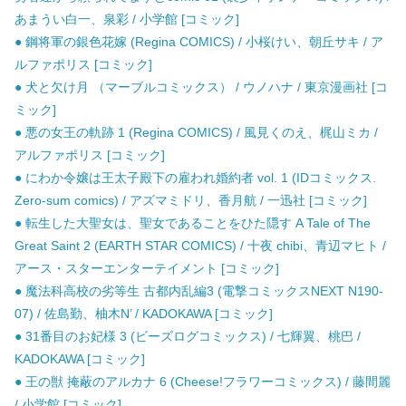
あまうい白一、泉彩 / 小学館 [コミック]
● 鋼将軍の銀色花嫁 (Regina COMICS) / 小桜けい、朝丘サキ / ア
ルファポリス [コミック]
● 犬と欠け月 （マーブルコミックス） / ウノハナ / 東京漫画社 [コ
ミック]
● 悪の女王の軌跡 1 (Regina COMICS) / 風見くのえ、梶山ミカ /
アルファポリス [コミック]
● にわか令嬢は王太子殿下の雇われ婚約者 vol. 1 (IDコミックス.
Zero-sum comics) / アズマミドリ、香月航 / 一迅社 [コミック]
● 転生した大聖女は、聖女であることをひた隠す A Tale of The
Great Saint 2 (EARTH STAR COMICS) / 十夜 chibi、青辺マヒト /
アース・スターエンターテイメント [コミック]
● 魔法科高校の劣等生 古都内乱編3 (電撃コミックスNEXT N190-
07) / 佐島勤、柚木N’ / KADOKAWA [コミック]
● 31番目のお妃様 3 (ビーズログコミックス) / 七輝翼、桃巴 /
KADOKAWA [コミック]
● 王の獣 掩蔽のアルカナ 6 (Cheese!フラワーコミックス) / 藤間麗
/ 小学館 [コミック]