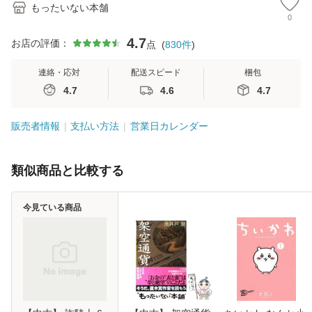
もったいない本舗
0
4.7
お店の評価：
点
(
830
件
)
連絡・応対
配送スピード
梱包
4.7
4.6
4.7
販売者情報
支払い方法
営業日カレンダー
類似商品と比較する
今見ている商品