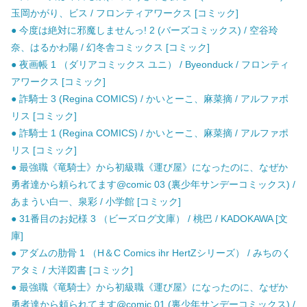
玉岡かがり、ビス / フロンティアワークス [コミック]
● 今度は絶対に邪魔しませんっ! 2 (バーズコミックス) / 空谷玲
奈、はるかわ陽 / 幻冬舎コミックス [コミック]
● 夜画帳 1 （ダリアコミックス ユニ） / Byeonduck / フロンティ
アワークス [コミック]
● 詐騎士 3 (Regina COMICS) / かいとーこ、麻菜摘 / アルファポ
リス [コミック]
● 詐騎士 1 (Regina COMICS) / かいとーこ、麻菜摘 / アルファポ
リス [コミック]
● 最強職《竜騎士》から初級職《運び屋》になったのに、なぜか
勇者達から頼られてます@comic 03 (裏少年サンデーコミックス) /
あまうい白一、泉彩 / 小学館 [コミック]
● 31番目のお妃様 3 （ビーズログ文庫） / 桃巴 / KADOKAWA [文
庫]
● アダムの肋骨 1 （H＆C Comics ihr HertZシリーズ） / みちのく
アタミ / 大洋図書 [コミック]
● 最強職《竜騎士》から初級職《運び屋》になったのに、なぜか
勇者達から頼られてます@comic 01 (裏少年サンデーコミックス) /