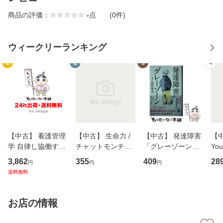
商品の評価：
-
点
(0件)
ウィークリーランキング
1
2
3
4
【中古】 看護管理
【中古】 生命力 /
【中古】 発達障害
【中
学 自律し協働する
チャットモンチー /
「グレーゾーン」
You
専門職の看護マネ
キューンレコード
その正しい理解と
のがか
3,862
355
409
28
円
円
円
ジメントスキル 改
[CD]【メール便送
克服法 (SB新書 57
【
送料無料
訂第3版 (看護学テ
料無料】
2) / 岡田尊司 / Ｓ
料
キストNiCE) / 手島
Ｂクリエイティブ
恵 藤本幸三 / 南江
[新書]【メール便送
お店の情報
堂 [単行
料無料】