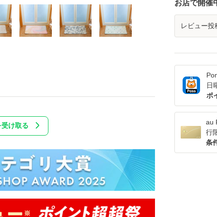
お店で開催
レビュー投
Po
日
ポ
a
を受け取る
行
条