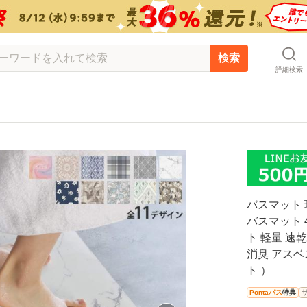
検索
詳細検索
バスマット 
バスマット 4
ト 軽量 速
消臭 アスベ
ト ）
Pontaパス
特典