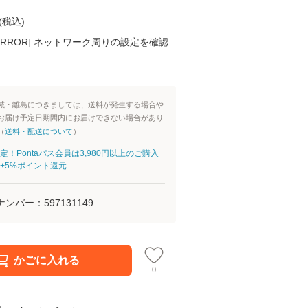
(
税込
)
K ERROR] ネットワーク周りの設定を確認
域・離島につきましては、送料が発生する場合や
お届け予定日期間内にお届けできない場合があり
（
送料・配送について
）
定！Pontaパス会員は3,980円以上のご購入
+5%ポイント還元
ナンバー：
597131149
かごに入れる
0