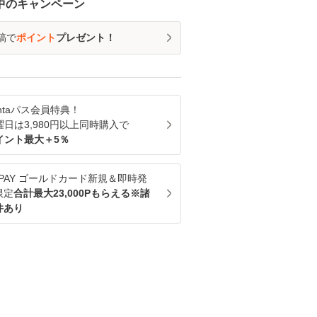
中のキャンペーン
稿で
ポイント
プレゼント！
ntaパス
会員特典！
曜日は
3,980
円以上同時購入で
イント最大＋
5
％
u PAY ゴールドカード新規＆即時発
限定
合計最大23,000Pもらえる※諸
件あり