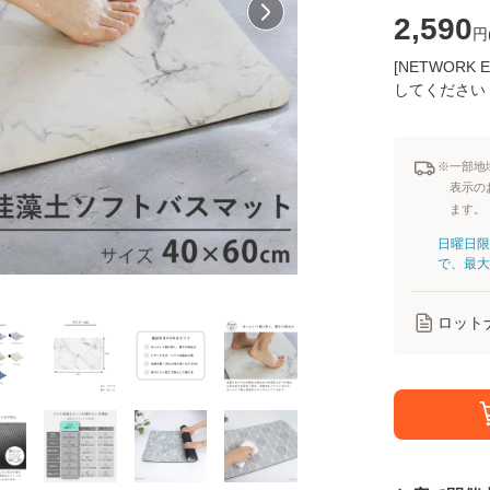
2,590
円
[NETWOR
してください
※一部地
表示の
ます。
日曜日限
で、最大
ロット