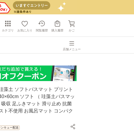
カテゴリ
お気に入り
閲覧履歴
購入履歴
かご
店舗メニュー
珪藻土 ソフトバスマット プリント
0×60cm ソフト （ 珪藻土バスマッ
乾 吸収 足ふきマット 滑り止め 抗菌
スト不使用 お風呂マット コンパク
サンキュー配送