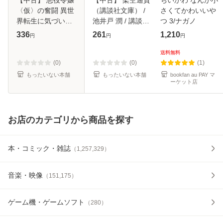
〈仮〉の奮闘 異世
（講談社文庫） /
さくてかわいいや
界転生に気づいた
池井戸 潤 / 講談社
つ 3/ナガノ
ので婚約破棄して
[文庫]【メール便送
336
261
1,210
円
円
円
魂の番を探します
料無料】
2 (フロースコミッ
送料無料
ク) / 梶山ミカ、木
(0)
(0)
(1)
村るか / K
もったいない本舗
もったいない本舗
bookfan au PAY マ
ーケット店
お店のカテゴリから商品を探す
本・コミック・雑誌
（
1,257,329
）
音楽・映像
（
151,175
）
ゲーム機・ゲームソフト
（
280
）