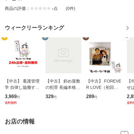
商品の評価：
-
点
(0件)
ウィークリーランキング
1
2
3
4
【中古】 看護管理
【中古】 斜め屋敷
【中古】 FOREVE
【
学 自律し協働する
の犯罪 長編本格推
R LOVE（初回生
せば
専門職の看護マネ
理小説 (光文社文
産限定盤） / 清水
VD
3,969
329
289
2,8
円
円
円
ジメントスキル 改
庫) / 島田荘司 / 光
翔太×加藤ミリヤ /
タ
送料無料
送料
訂第3版 (看護学テ
文社 [文庫]【メー
[CD]【メール便送
ター
キストNiCE) / 手島
ル便送料無料】
料無料】
VD
恵 藤本幸三 / 南江
料
お店の情報
堂 [単行