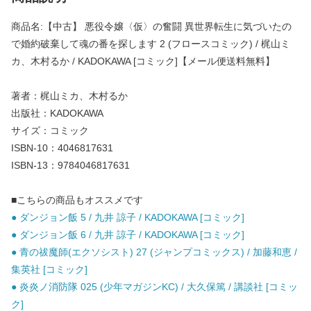
商品名:【中古】 悪役令嬢〈仮〉の奮闘 異世界転生に気づいたの
で婚約破棄して魂の番を探します 2 (フロースコミック) / 梶山ミ
カ、木村るか / KADOKAWA [コミック]【メール便送料無料】
著者：梶山ミカ、木村るか
出版社：KADOKAWA
サイズ：コミック
ISBN-10：4046817631
ISBN-13：9784046817631
■こちらの商品もオススメです
● ダンジョン飯 5 / 九井 諒子 / KADOKAWA [コミック]
● ダンジョン飯 6 / 九井 諒子 / KADOKAWA [コミック]
● 青の祓魔師(エクソシスト) 27 (ジャンプコミックス) / 加藤和恵 /
集英社 [コミック]
● 炎炎ノ消防隊 025 (少年マガジンKC) / 大久保篤 / 講談社 [コミッ
ク]