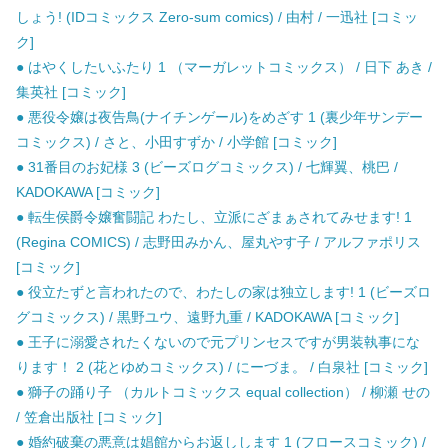
しょう! (IDコミックス Zero-sum comics) / 由村 / 一迅社 [コミッ
ク]
● はやくしたいふたり 1 （マーガレットコミックス） / 日下 あき /
集英社 [コミック]
● 悪役令嬢は夜告鳥(ナイチンゲール)をめざす 1 (裏少年サンデー
コミックス) / さと、小田すずか / 小学館 [コミック]
● 31番目のお妃様 3 (ビーズログコミックス) / 七輝翼、桃巴 /
KADOKAWA [コミック]
● 転生侯爵令嬢奮闘記 わたし、立派にざまぁされてみせます! 1
(Regina COMICS) / 志野田みかん、屋丸やす子 / アルファポリス
[コミック]
● 役立たずと言われたので、わたしの家は独立します! 1 (ビーズロ
グコミックス) / 黒野ユウ、遠野九重 / KADOKAWA [コミック]
● 王子に溺愛されたくないので元プリンセスですが男装執事にな
ります！ 2 (花とゆめコミックス) / にーづま。 / 白泉社 [コミック]
● 獅子の踊り子 （カルトコミックス equal collection） / 柳瀬 せの
/ 笠倉出版社 [コミック]
● 婚約破棄の悪意は娼館からお返しします 1 (フロースコミック) /