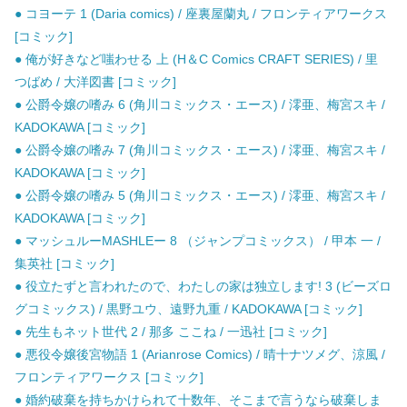
● コヨーテ 1 (Daria comics) / 座裏屋蘭丸 / フロンティアワークス
[コミック]
● 俺が好きなど嗤わせる 上 (H＆C Comics CRAFT SERIES) / 里
つばめ / 大洋図書 [コミック]
● 公爵令嬢の嗜み 6 (角川コミックス・エース) / 澪亜、梅宮スキ /
KADOKAWA [コミック]
● 公爵令嬢の嗜み 7 (角川コミックス・エース) / 澪亜、梅宮スキ /
KADOKAWA [コミック]
● 公爵令嬢の嗜み 5 (角川コミックス・エース) / 澪亜、梅宮スキ /
KADOKAWA [コミック]
● マッシュルーMASHLEー 8 （ジャンプコミックス） / 甲本 一 /
集英社 [コミック]
● 役立たずと言われたので、わたしの家は独立します! 3 (ビーズロ
グコミックス) / 黒野ユウ、遠野九重 / KADOKAWA [コミック]
● 先生もネット世代 2 / 那多 ここね / 一迅社 [コミック]
● 悪役令嬢後宮物語 1 (Arianrose Comics) / 晴十ナツメグ、涼風 /
フロンティアワークス [コミック]
● 婚約破棄を持ちかけられて十数年、そこまで言うなら破棄しま