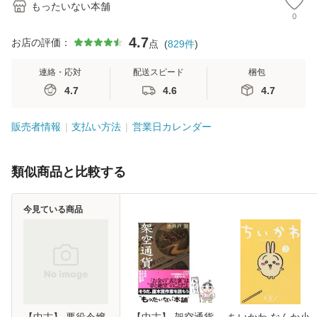
もったいない本舗
0
4.7
お店の評価：
点
(
829
件
)
連絡・応対
配送スピード
梱包
4.7
4.6
4.7
販売者情報
支払い方法
営業日カレンダー
類似商品と比較する
今見ている商品
【中古】 悪役令嬢
【中古】 架空通貨
ちいかわ なんか小