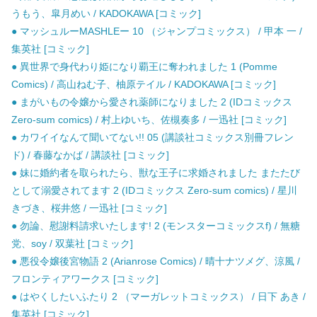
うもう、皐月めい / KADOKAWA [コミック]
● マッシュルーMASHLEー 10 （ジャンプコミックス） / 甲本 一 /
集英社 [コミック]
● 異世界で身代わり姫になり覇王に奪われました 1 (Pomme
Comics) / 高山ねむ子、柚原テイル / KADOKAWA [コミック]
● まがいもの令嬢から愛され薬師になりました 2 (IDコミックス
Zero-sum comics) / 村上ゆいち、佐槻奏多 / 一迅社 [コミック]
● カワイイなんて聞いてない!! 05 (講談社コミックス別冊フレン
ド) / 春藤なかば / 講談社 [コミック]
● 妹に婚約者を取られたら、獣な王子に求婚されました またたび
として溺愛されてます 2 (IDコミックス Zero-sum comics) / 星川
きづき、桜井悠 / 一迅社 [コミック]
● 勿論、慰謝料請求いたします! 2 (モンスターコミックスf) / 無糖
党、soy / 双葉社 [コミック]
● 悪役令嬢後宮物語 2 (Arianrose Comics) / 晴十ナツメグ、涼風 /
フロンティアワークス [コミック]
● はやくしたいふたり 2 （マーガレットコミックス） / 日下 あき /
集英社 [コミック]