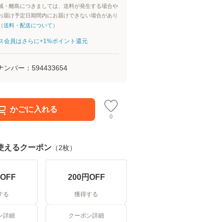
域・離島につきましては、送料が発生する場合や
お届け予定日期間内にお届けできない場合があり
（
送料・配送について
）
aパス会員はさらに+1%ポイント還元
ナンバー：
594433654
かごに入れる
0
使えるクーポン
（
2
枚）
OFF
200
円OFF
する
獲得する
ン詳細
クーポン詳細