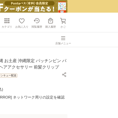
カテゴリ
お気に入り
閲覧履歴
購入履歴
かご
店舗メニュー
縄 お土産 沖縄限定 パッチンピン パ
 ヘアアクセサリー 前髪クリップ
サンキュー配送
込
)
K ERROR] ネットワーク周りの設定を確認