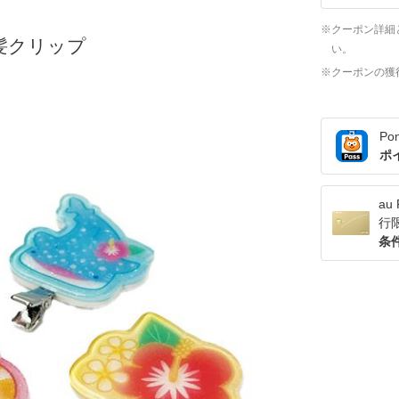
クーポン詳細
髪クリップ
い。
クーポンの獲
Po
ポ
a
行
条