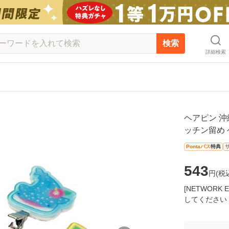
検索
詳細検索
ヘアピン 沖
ッチン留め
Pontaパス
特典
543
円(
税
[NETWOR
してください