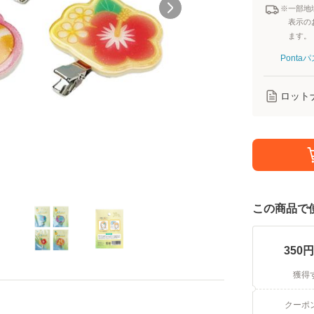
※一部地
表示の
ます。
Pont
ロット
この商品で
350
円
獲得
クーポ