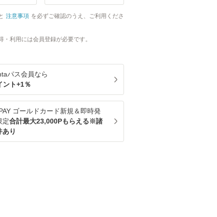
と
注意事項
を必ずご確認のうえ、ご利用くださ
得・利用には会員登録が必要です。
ntaパス
会員なら
イント+
1
％
u PAY ゴールドカード新規＆即時発
限定
合計最大23,000Pもらえる※諸
件あり