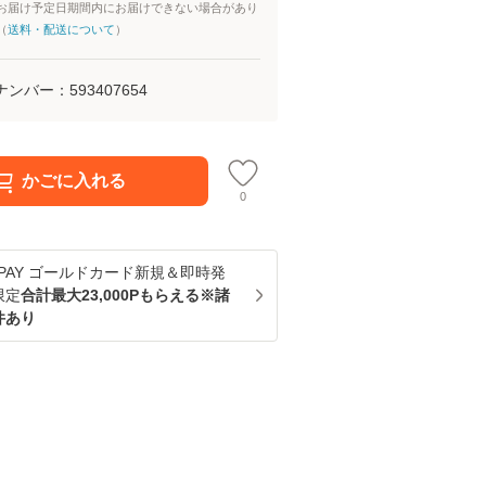
お届け予定日期間内にお届けできない場合があり
（
送料・配送について
）
ナンバー：
593407654
かごに入れる
0
u PAY ゴールドカード新規＆即時発
限定
合計最大23,000Pもらえる※諸
件あり