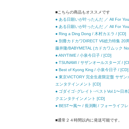
■こちらの商品もオススメです
● ある日願いが叶ったんだ ／ All For You / 
● ある日願いが叶ったんだ ／ All For You / 
● Ring a Ding Dong / 木村カエラ / [CD]
● 別冊カドカワDIRECT V6総力特集 2
藤井隆/BABYMETAL (カドカワムック No 59
● ANYTIME / 小泉今日子 / [CD]
● TSUNAMI / サザンオールスターズ / [C
● Best of Kyong King / 小泉今日子 / [CD]
● 東京VICTORY 完全生産限定盤 サザ
エンタテインメント [CD]
● ゴダイゴ･グレイト･ベストVol.1〜日
クエンタテインメント [CD]
● BEST〜風〜 / 長渕剛 / フォーライフレ
■通常２４時間以内に発送可能です。