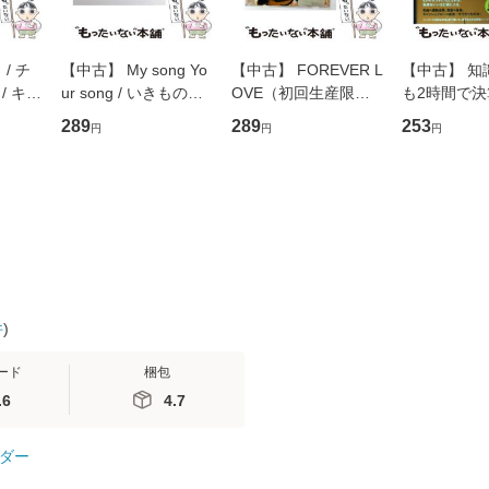
/ チ
【中古】 My song Yo
【中古】 FOREVER L
【中古】 知
/ キュ
ur song / いきものが
OVE（初回生産限定
も2時間で
D]
かり / [CD]【メール便
盤） / 清水翔太×加藤
めるようにな
289
289
253
円
円
円
無料】
送料無料】
ミリヤ / [CD]【メール
計超入門！ /
便送料無料】
隆 / 高橋書
（ソフトカバ
【メール便
件
)
ード
梱包
.6
4.7
ダー