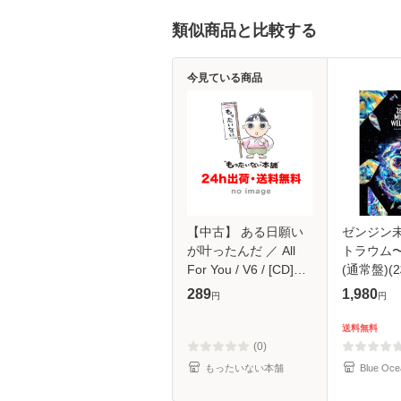
類似商品と比較する
今見ている商品
【中古】 ある日願い
ゼンジン
が叶ったんだ ／ All
トラウム
For You / V6 / [CD]
(通常盤)(2
【メール便送料無料】
289
1,980
円
円
送料無料
(0)
もったいない本舗
Blue Oce