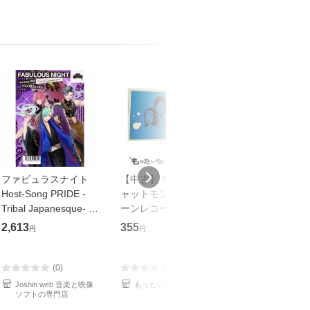
ファビュラスナイト
【中古】 生命力 / チ
【中古】 My so
Host-Song PRIDE -
ャットモンチー / キュ
Your song / 
Tribal Japanesque- ネ
ーンレコード [CD]
がかり / [CD]【メール
オバサラ/皇麗夢(豊永
【メール便送料無料】
便送料無料】
2,613
355
289
円
円
円
利行)[CD]【返品種別
A】
(0)
(0)
(0)
Joshin web 音楽と映像
もったいない本舗
もったいない本
ソフトの専門店