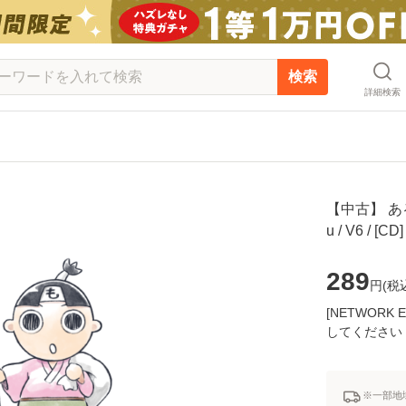
検索
詳細検索
【中古】 ある
u / V6 /
289
円(
税
[NETWOR
してください
※一部地