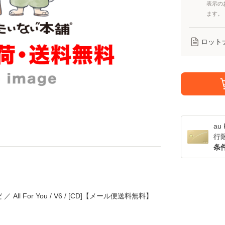
表示の
ます。
ロット
a
行
条
l For You / V6 / [CD]【メール便送料無料】