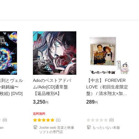
未到とヴェル
Adoのベストアドバ
【中古】 FOREVER
〜銘銘編〜
ム/Ado[CD]通常盤
LOVE（初回生産限定
枚組) [DVD]
【返品種別A】
盤） / 清水翔太×加藤
ミリヤ / [CD]【メール
3,250
289
円
円
便送料無料】
送料無料
(0)
(1)
(0)
an
Joshin web 音楽と映像
もったいない本舗
ソフトの専門店