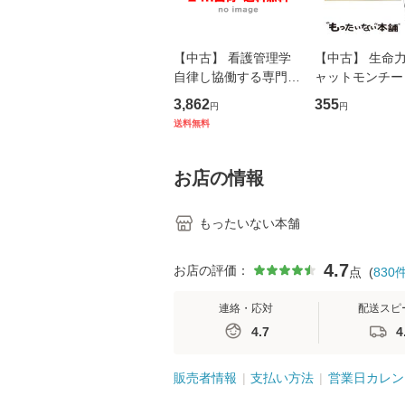
【中古】 看護管理学
【中古】 生命力 
自律し協働する専門職
ャットモンチー 
の看護マネジメントス
ーンレコード [C
3,862
355
円
円
キル 改訂第3版 (看護
【メール便送料
送料無料
学テキストNiCE) / 手
島恵 藤本幸三 / 南江
堂 [単行
お店の情報
もったいない本舗
4.7
お店の評価：
点
(
830
連絡・応対
配送スピ
4.7
4
販売者情報
支払い方法
営業日カレン