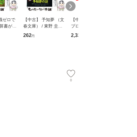
識ゼロで
【中古】 予知夢 （文
【中古】 野ブタ。を
【中古】 
決算書が読
春文庫） / 東野 圭吾 /
プロデュース [DVD-B
島みゆき / [CD]【
る！ 会
文藝春秋 [文庫]【メー
OX] / バップ [DVD]
ル便送料
262
2,335
2,150
円
円
円
 佐伯 良
ル便送料無料】
【メール便送料無料】
店 [単行本
ー）]
送
0