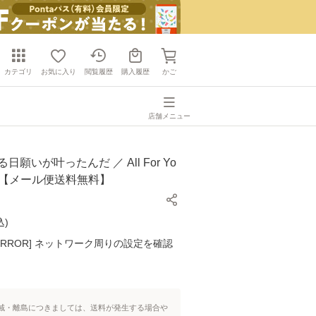
カテゴリ
お気に入り
閲覧履歴
購入履歴
かご
店舗メニュー
日願いが叶ったんだ ／ All For Yo
 [CD]【メール便送料無料】
込
)
K ERROR] ネットワーク周りの設定を確認
域・離島につきましては、送料が発生する場合や