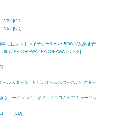
V6 / [CD]
V6 / [CD]
0周年の主張 ストレイテナー/KANA-BOON/大原櫻子/
8) / KADOKAWA / KADOKAWA [ムック]
D]
ンオールスターズ / サザンオールスターズ / ビクター
本語ヴァージョン / ゴダイゴ / コロムビアミュージッ
コード [CD]