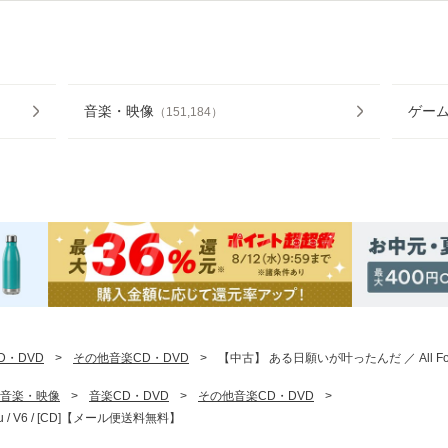
音楽・映像
ゲー
（
151,184
）
D・DVD
>
その他音楽CD・DVD
>
【中古】 ある日願いが叶ったんだ ／ All For 
音楽・映像
>
音楽CD・DVD
>
その他音楽CD・DVD
>
 / V6 / [CD]【メール便送料無料】