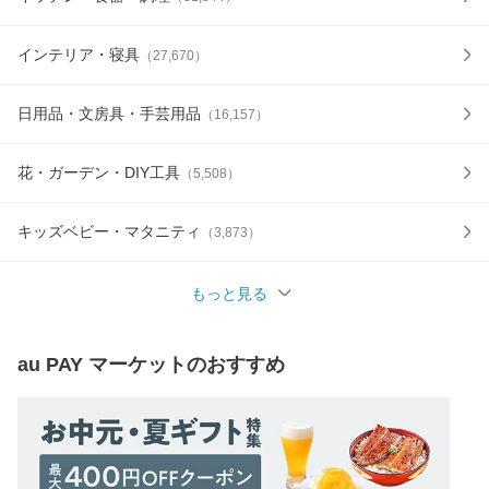
インテリア・寝具
（
27,670
）
日用品・文房具・手芸用品
（
16,157
）
花・ガーデン・DIY工具
（
5,508
）
キッズベビー・マタニティ
（
3,873
）
もっと見る
au PAY マーケット
のおすすめ