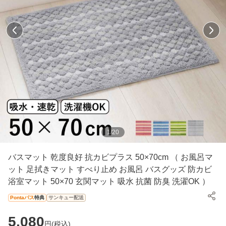
1
/
20
バスマット 乾度良好 抗カビプラス 50×70cm （ お風呂マ
ット 足拭きマット すべり止め お風呂 バスグッズ 防カビ
浴室マット 50×70 玄関マット 吸水 抗菌 防臭 洗濯OK ）
Pontaパス
特典
サンキュー配送
5,080
円(
税込
)