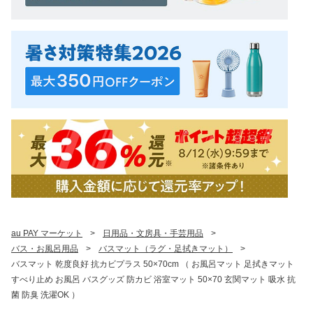
au PAY マーケット
>
日用品・文房具・手芸用品
>
バス・お風呂用品
>
バスマット（ラグ・足拭きマット）
>
バスマット 乾度良好 抗カビプラス 50×70cm （ お風呂マット 足拭きマット
すべり止め お風呂 バスグッズ 防カビ 浴室マット 50×70 玄関マット 吸水 抗
菌 防臭 洗濯OK ）