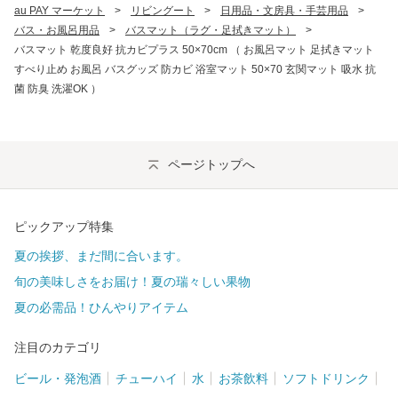
au PAY マーケット
>
リビングート
>
日用品・文房具・手芸用品
>
バス・お風呂用品
>
バスマット（ラグ・足拭きマット）
>
バスマット 乾度良好 抗カビプラス 50×70cm （ お風呂マット 足拭きマット
すべり止め お風呂 バスグッズ 防カビ 浴室マット 50×70 玄関マット 吸水 抗
菌 防臭 洗濯OK ）
ページトップへ
ピックアップ特集
夏の挨拶、まだ間に合います。
旬の美味しさをお届け！夏の瑞々しい果物
夏の必需品！ひんやりアイテム
注目のカテゴリ
ビール・発泡酒
チューハイ
水
お茶飲料
ソフトドリンク