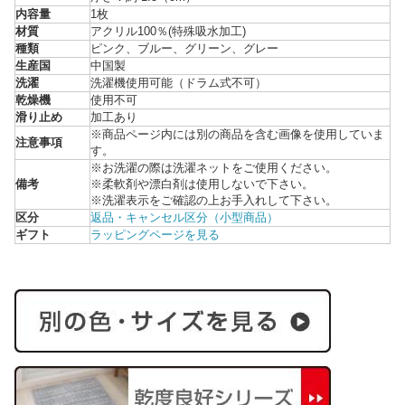
内容量
1枚
材質
アクリル100％(特殊吸水加工)
種類
ピンク、ブルー、グリーン、グレー
生産国
中国製
洗濯
洗濯機使用可能（ドラム式不可）
乾燥機
使用不可
滑り止め
加工あり
※商品ページ内には別の商品を含む画像を使用していま
注意事項
す。
※お洗濯の際は洗濯ネットをご使用ください。
備考
※柔軟剤や漂白剤は使用しないで下さい。
※洗濯表示をご確認の上お手入れして下さい。
区分
返品・キャンセル区分（小型商品）
ギフト
ラッピングページを見る