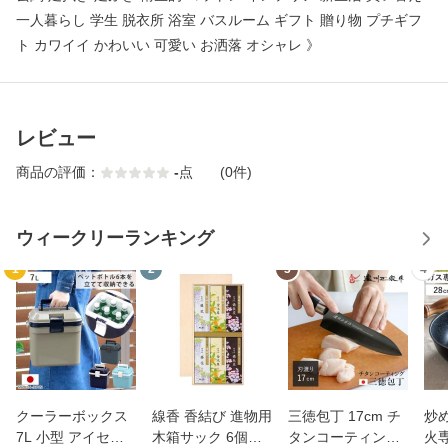
一人暮らし 学生 脱衣所 浴室 バスルーム ギフト 贈り物 プチギフ
ト カワイイ かわいい 可愛い お洒落 オシャレ 》
レビュー
商品の評価：
-
点
(0件)
ウィークリーランキング
1
2
3
4
クーラーボックス
線香 香結び 進物用
三徳包丁 17cm チ
炒め
7L 小型 アイセル1
木箱サック 6個入
タンコーティング
火専