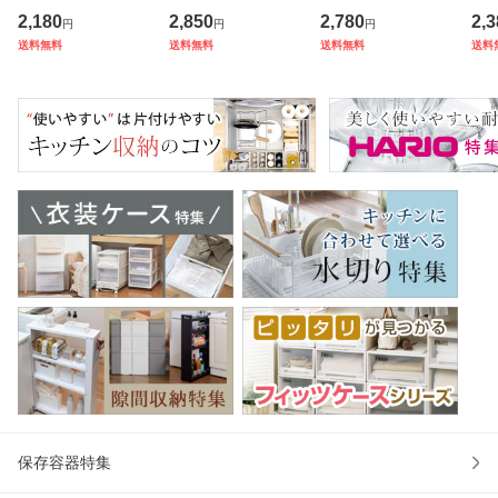
0 ハードタイプ （
り ギフト （ お線
濃州正宗 日本製 （
モ
2,180
2,850
2,780
2,3
円
円
円
保冷 クーラーBOX
香 微煙 仏壇 お墓
包丁 万能包丁 料理
ル
送料無料
送料無料
送料無料
送料
保冷ボックス クー
参り お彼岸 法事
包丁 分化包丁 17
深
ラーバッグ 冷蔵ボ
お盆 供養 日本香堂
センチ 175mm 17
直
ックス 7リットル
プレゼント 贈り物
5ミリ チタン 錆び
ン 
クーラー
）
にくい 切
K 
保存容器特集