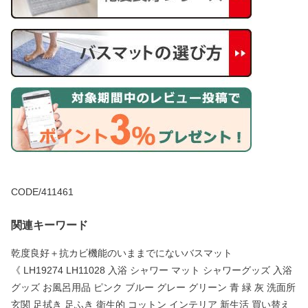
CODE/411461
関連キーワード
乾度良好＋抗カビ機能のいままでにないバスマット
《 LH19274 LH11028 入浴 シャワー マット シャワーグッズ 入浴
グッズ お風呂用品 ピンク ブルー グレー グリーン 青 緑 灰 洗面所
玄関 足拭き 足ふき 衛生的 コットン インテリア 新生活 買い替え