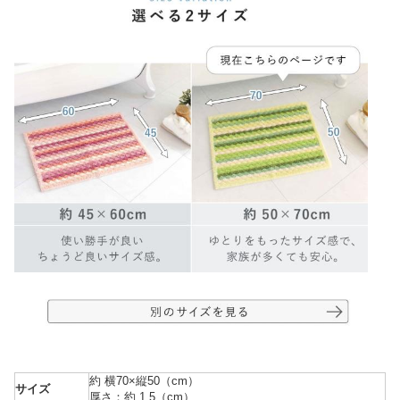
約 横70×縦50（cm）
サイズ
厚さ：約 1.5（cm）