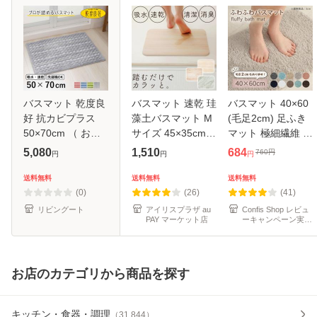
バスマット 乾度良
バスマット 速乾 珪
バスマット 40×60
好 抗カビプラス
藻土バスマット M
(毛足2cm) 足ふき
50×70cm （ お風
サイズ 45×35cm
マット 極細繊維 ト
呂マット 足拭きマ
おしゃれ 大理石調
イレマット マット
5,080
1,510
684
760
円
円
円
円
ット すべり止め お
木目調 吸水速乾 消
玄関マット 速乾 抗
風呂 バスグッズ 防
臭 清潔 お手入れ簡
菌 防臭 エステ ふ
送料無料
送料無料
送料無料
カビ 浴室マット
単 陰干し 洗濯不要
わふわ おしゃれ 送
(0)
(26)
(41)
50×70 玄
お風
料無
リビングート
アイリスプラザ au
Confis Shop レビュ
PAY マーケット店
ーキャンペーン実施
中♪
お店のカテゴリから商品を探す
キッチン・食器・調理
（
31,844
）