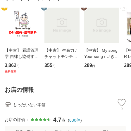
1
2
3
4
【中古】 看護管理
【中古】 生命力 /
【中古】 My song
【中
学 自律し協働する
チャットモンチー /
Your song / いきも
R 
専門職の看護マネ
キューンレコード
のがかり / [CD]
産限
3,862
355
289
28
円
円
円
ジメントスキル 改
[CD]【メール便送
【メール便送料無
翔太
送料無料
訂第3版 (看護学テ
料無料】
料】
[C
キストNiCE) / 手島
料
恵 藤本幸三 / 南江
お店の情報
堂 [単行
もったいない本舗
0
4.7
お店の評価：
点
(
830
件
)