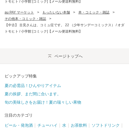
トモヒト / 小学館 [コミック]【メール便送料無料】
au PAY マーケット
>
もったいない本舗
>
本・コミック・雑誌
>
その他本・コミック・雑誌
>
【中古】 古見さんは、コミュ症です。 22 （少年サンデーコミックス） / オダ
トモヒト / 小学館 [コミック]【メール便送料無料】
ページトップへ
ピックアップ特集
夏の必需品！ひんやりアイテム
夏の挨拶、まだ間に合います。
旬の美味しさをお届け！夏の瑞々しい果物
注目のカテゴリ
ビール・発泡酒
チューハイ
水
お茶飲料
ソフトドリンク