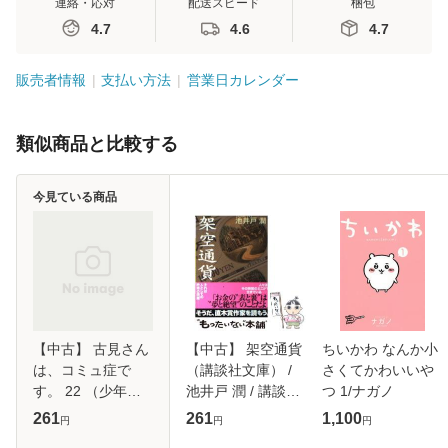
連絡・応対
配送スピード
梱包
4.7
4.6
4.7
販売者情報
支払い方法
営業日カレンダー
類似商品と比較する
今見ている商品
【中古】 古見さん
【中古】 架空通貨
ちいかわ なんか小
は、コミュ症で
（講談社文庫） /
さくてかわいいや
す。 22 （少年サ
池井戸 潤 / 講談社
つ 1/ナガノ
ンデーコミック
[文庫]【メール便送
261
261
1,100
円
円
円
ス） / オダ トモヒ
料無料】