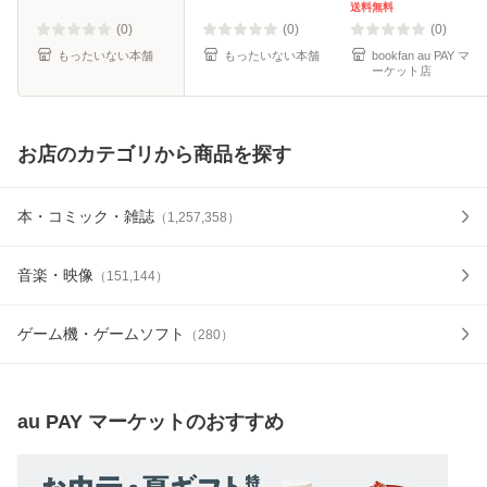
ト / 小学館 [コミッ
送料無料
ク]【メール便送料
(0)
(0)
(0)
無料】
もったいない本舗
もったいない本舗
bookfan au PAY マ
ーケット店
お店のカテゴリから商品を探す
本・コミック・雑誌
（
1,257,358
）
音楽・映像
（
151,144
）
ゲーム機・ゲームソフト
（
280
）
au PAY マーケット
のおすすめ