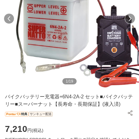
1
/
19
バイクバッテリー充電器+6N4-2A-2 セット■バイクバッテ
リー■スーパーナット【長寿命・長期保証】(液入済)
Pontaパス
特典
サンキュー配送
7,210
円(
税込
)