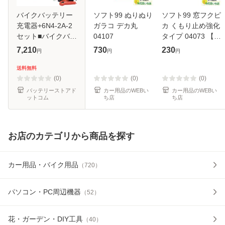
バイクバッテリー
ソフト99 ぬりぬり
ソフト99 窓フクピ
充電器+6N4-2A-2
ガラコ デカ丸
カ くもり止め強化
セット■バイクバッ
04107
タイプ 04073 【ク
テリー■スーパーナ
リックポスト】
7,210
730
230
円
円
円
ット【長寿命・長
期保証】(液入済)
送料無料
(0)
(0)
(0)
バッテリーストアド
カー用品のWEBい
カー用品のWEBい
ットコム
ち店
ち店
お店のカテゴリから商品を探す
カー用品・バイク用品
（
720
）
パソコン・PC周辺機器
（
52
）
花・ガーデン・DIY工具
（
40
）