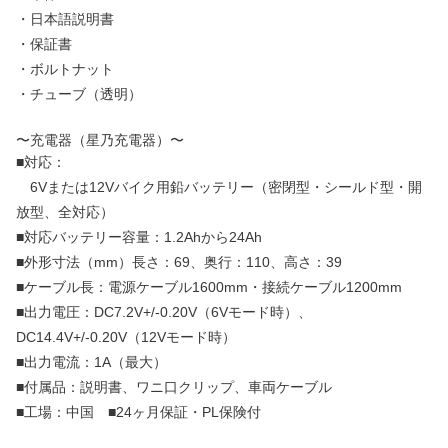
・日本語説明書
・保証書
・ボルトナット
・チューブ（透明）
〜充電器（星乃充電器）〜
■対応：
6Vまたは12Vバイク用鉛バッテリー（密閉型・シールド型・開
放型、全対応）
■対応バッテリー容量：1.2Ahから24Ah
■外形寸法（mm）長さ：69、奥行：110、高さ：39
■ケーブル長：電源ケーブル1600mm・接続ケーブル1200mm
■出力電圧：DC7.2V+/-0.20V（6Vモード時）、
DC14.4V+/-0.20V（12Vモード時）
■出力電流：1A（最大）
■付属品：説明書、ワニ口クリップ、車両ケーブル
■工場：中国 ■24ヶ月保証・PL保険付