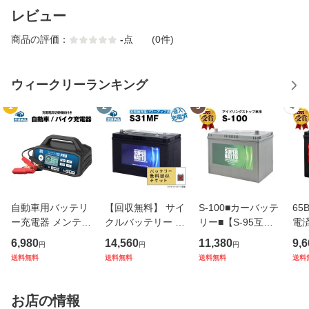
レビュー
商品の評価：
-
点
(0件)
ウィークリーランキング
1
2
3
4
自動車用バッテリ
【回収無料】 サイ
S-100■カーバッテ
65
ー充電器 メンテナ
クルバッテリー S3
リー■【S-95互
電
ンス充電器 スーパ
1MF・初期補充電
換】コスパ最強！
ー
6,980
14,560
11,380
9,6
円
円
円
ーナット充電器PR
済【ACデルコ ボ
販売総数100万個
応■
送料無料
送料無料
送料無料
送料
O パルス充電 バイ
イジャーM31MF互
突破！60D26L 65
L,6
ク 車 小型トラック
換】■コスパ最強！
D26L 80D26L 90D
75
DC12V専用 2A 8A
販売総数100万個
26L互換【最速納
ER
お店の情報
15A 切替可
突破！SMF31MS-
品】スーパーナッ
パ