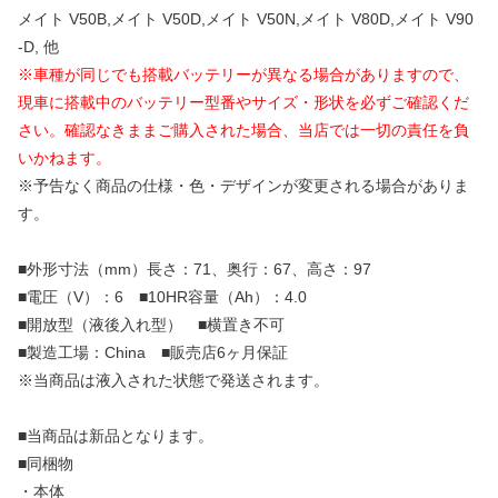
メイト V50B,メイト V50D,メイト V50N,メイト V80D,メイト V90
-D, 他
※車種が同じでも搭載バッテリーが異なる場合がありますので、
現車に搭載中のバッテリー型番やサイズ・形状を必ずご確認くだ
さい。確認なきままご購入された場合、当店では一切の責任を負
いかねます。
※予告なく商品の仕様・色・デザインが変更される場合がありま
す。
■外形寸法（mm）長さ：71、奥行：67、高さ：97
■電圧（V）：6 ■10HR容量（Ah）：4.0
■開放型（液後入れ型） ■横置き不可
■製造工場：China ■販売店6ヶ月保証
※当商品は液入された状態で発送されます。
■当商品は新品となります。
■同梱物
・本体