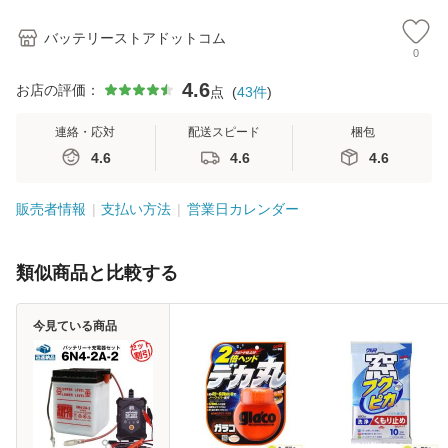
73
ト ア
バッテリーストアドットコム
0
4.6
お店の評価：
点
(
43
件
)
連絡・応対
配送スピード
梱包
4.6
4.6
4.6
販売者情報
支払い方法
営業日カレンダー
類似商品と比較する
今見ている商品