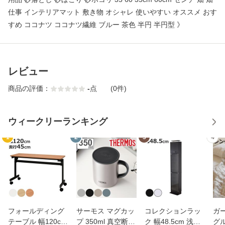
仕事 インテリアマット 敷き物 オシャレ 使いやすい オススメ おす
すめ ココナツ ココナツ繊維 ブルー 茶色 半円 半円型 》
レビュー
商品の評価：
-
点
(0件)
ウィークリーランキング
1
2
3
4
フォールディング
サーモス マグカッ
コレクションラッ
ガ
テーブル 幅120cm
プ 350ml 真空断熱
ク 幅48.5cm 浅型
グ