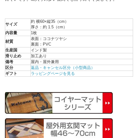
約 横60×縦35（cm）
サイズ
厚さ：約 1.5（cm）
内容量
1枚
表面：ココナツヤシ
材質
裏面：PVC
生産国
インド製
滑り止め
加工あり
備考
屋内・屋外兼用
区分
返品・キャンセル区分（小型商品）
ギフト
ラッピングページを見る