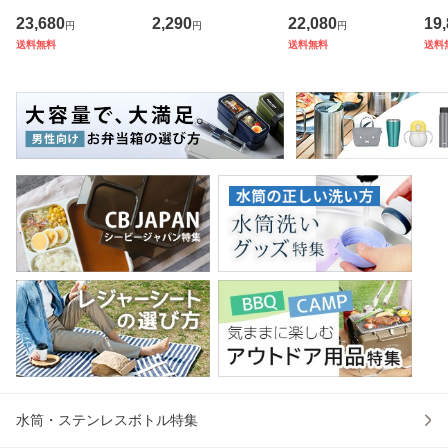
奥行き45cm キャ
フタ付き ステンレ
上置きセット ショ
ン 
23,680
2,290
22,080
19
円
円
円
スター付き 折りた
ス JDG-352 （ Th
ーケース （ ウィス
（ 
送料無料
送料無料
送料
たみ （ 法人限定
ermos ステンレス
キー棚 突っ張り コ
40
テーブル 長机 スタ
マグカップ 蓋付き
レクションケース
ット
ッキング 会議机 ミ
マグ カップ 保温
ガラス製 ガラスケ
綿 
ーティング
保冷 保温
ース キ
プル
水筒・ステンレスボトル特集