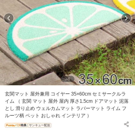
1
/
6
玄関マット 屋外兼用 コイヤー 35×60cm セミサークルラ
イム （ 玄関 マット 屋外 屋内 厚さ1.5cm ドアマット 泥落
とし 滑り止め ウェルカムマット ラバーマット ライム フ
ルーツ柄 ペット おしゃれ インテリア ）
Pontaパス
特典
サンキュー配送