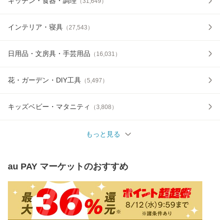
キッチン・食器・調理
（
31,649
）
インテリア・寝具
（
27,543
）
日用品・文房具・手芸用品
（
16,031
）
花・ガーデン・DIY工具
（
5,497
）
キッズベビー・マタニティ
（
3,808
）
もっと見る
au PAY マーケット
のおすすめ