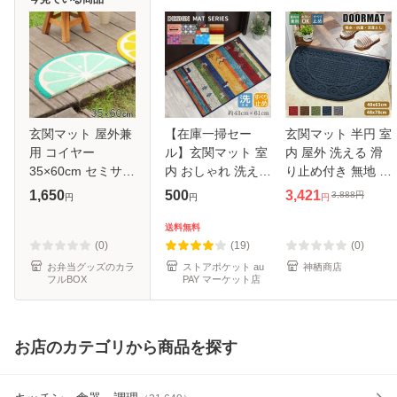
玄関マット 屋外兼
【在庫一掃セー
玄関マット 半円 室
用 コイヤー
ル】玄関マット 室
内 屋外 洗える 滑
35×60cm セミサー
内 おしゃれ 洗える
り止め付き 無地 泥
クルライム （ 玄関
転写プリントマッ
落とし 半円形 マッ
1,650
500
3,421
3,888
円
円
円
円
マット 屋外 屋内
ト 約43×61cm 選
ト 吸水 速乾 北欧
厚さ1.5cm ドアマ
べるデザイン マル
風水 小さめ ミニ
送料無料
ット 泥落とし 滑り
チカラー キッチン
ラグマット バスマ
(0)
(19)
(0)
止め ウェル
マット アク
ット
お弁当グッズのカラ
ストアポケット au
神栖商店
フルBOX
PAY マーケット店
お店のカテゴリから商品を探す