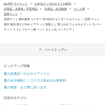
au PAY マーケット
>
お弁当グッズのカラフルBOX
>
日用品・文房具・手芸用品
>
日用品・生活雑貨
>
マット類
>
玄関マット
>
玄関マット 屋外兼用 コイヤー 35×60cm セミサークルライム （ 玄関 マット
屋外 屋内 厚さ1.5cm ドアマット 泥落とし 滑り止め ウェルカムマット ラバー
マット ライム フルーツ柄 ペット おしゃれ インテリア ）
ページトップへ
ピックアップ特集
夏の必需品！ひんやりアイテム
夏の水分補給に！ゴクゴク飲めるお茶飲料
夏の挨拶、まだ間に合います。
注目のカテゴリ