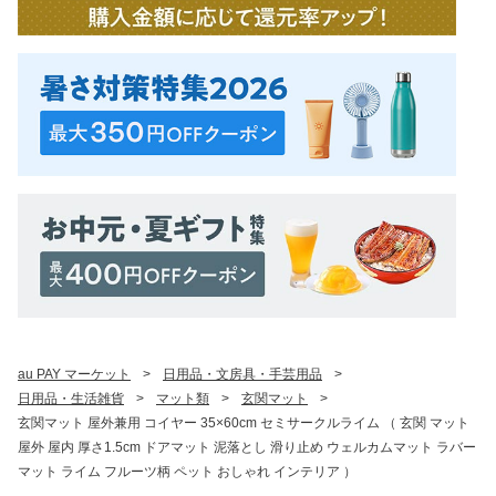
au PAY マーケット
>
日用品・文房具・手芸用品
>
日用品・生活雑貨
>
マット類
>
玄関マット
>
玄関マット 屋外兼用 コイヤー 35×60cm セミサークルライム （ 玄関 マット
屋外 屋内 厚さ1.5cm ドアマット 泥落とし 滑り止め ウェルカムマット ラバー
マット ライム フルーツ柄 ペット おしゃれ インテリア ）